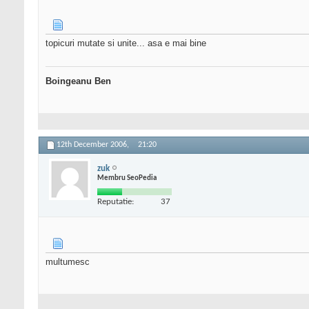
topicuri mutate si unite... asa e mai bine
Boingeanu Ben
12th December 2006,
21:20
zuk
Membru SeoPedia
Reputatie:
37
multumesc