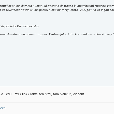
conturilor online datorita numarului crescand de frauda in anumite tari eurpene. Protej
a va reverificati datele online pentru o mai mare siguranta. Va rugam sa va logati dand
 si depozitelor Dumneavoastra.
aceasta adresa nu primesc raspuns. Pentru ajutor, intra in contul tau online si alege 
 . edu . mx / link / raiffeisen.html, fara blankuri, evident.
ceri