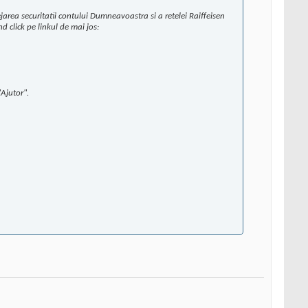
area securitatii contului Dumneavoastra si a retelei Raiffeisen
 click pe linkul de mai jos:
"Ajutor".