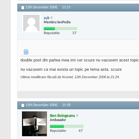
12th December 2006,
21:15
zuk
Membru SeoPedia
Reputatie:
37
double post din partea mea imi cer scuze nu vazusem acest topic
nu vazusem ca mai exista un topic pe tema asta. scuze
Ultima modificare făcută de Krumel; 12th December 2006 la
21:24
.
12th December 2006,
21:18
Ben Boingeanu
Ambasador
Reputatie:
47