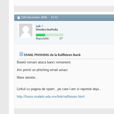
12th December 2006,
21:12
zuk
Membru SeoPedia
Reputatie:
37
EMAIL PHISHING de la Raiffeisen Bank
Baietii romani ataca banci romanesti.
Am primit un phishing email astazi
Mare atentie...
Linkul cu pagina de spam , pe care l-am si raportat deja ,
http://hurra.modelo.edu.mx/link/raiffeisen.html