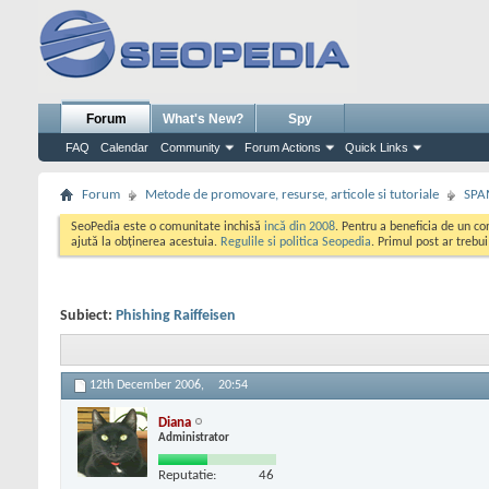
Forum
What's New?
Spy
FAQ
Calendar
Community
Forum Actions
Quick Links
Forum
Metode de promovare, resurse, articole si tutoriale
SPA
SeoPedia este o comunitate inchisă
incă din 2008
. Pentru a beneficia de un c
ajută la obținerea acestuia.
Regulile si politica Seopedia
. Primul post ar trebu
Subiect:
Phishing Raiffeisen
12th December 2006,
20:54
Diana
Administrator
Reputatie:
46