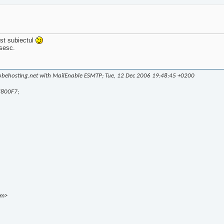
st subiectul
esesc.
lobehosting.net with MailEnable ESMTP; Tue, 12 Dec 2006 19:48:45 +0200
C800F7;
om>