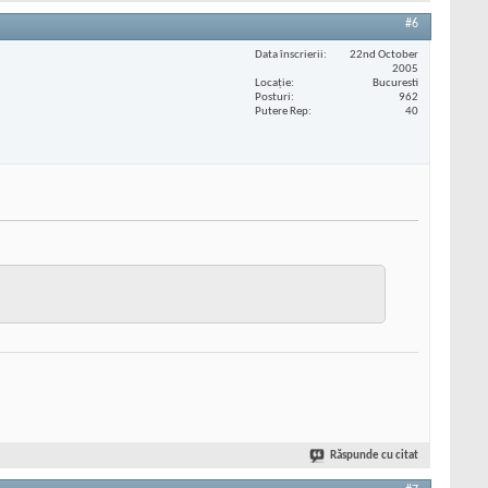
#6
Data înscrierii
22nd October
2005
Locaţie
Bucuresti
Posturi
962
Putere Rep
40
Răspunde cu citat