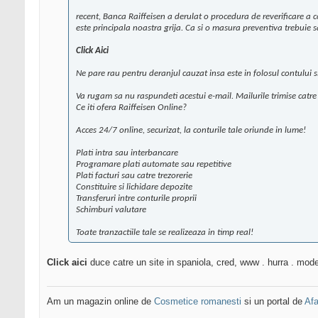
recent, Banca Raiffeisen a derulat o procedura de reverificare a 
este principala noastra grija. Ca si o masura preventiva trebuie s
Click Aici
Ne pare rau pentru deranjul cauzat insa este in folosul contului
Va rugam sa nu raspundeti acestui e-mail. Mailurile trimise catre 
Ce iti ofera Raiffeisen Online?
Acces 24/7 online, securizat, la conturile tale oriunde in lume!
Plati intra sau interbancare
Programare plati automate sau repetitive
Plati facturi sau catre trezorerie
Constituire si lichidare depozite
Transferuri intre conturile proprii
Schimburi valutare
Toate tranzactiile tale se realizeaza in timp real!
Click aici
duce catre un site in spaniola, cred, www . hurra . modelo
Am un magazin online de
Cosmetice romanesti
si un portal de
Afa