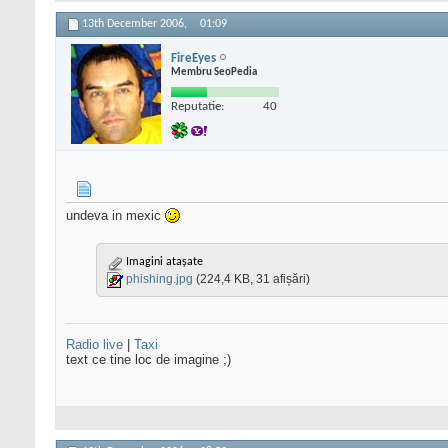
13th December 2006,
01:09
FireEyes
Membru SeoPedia
Reputatie:
40
undeva in mexic
Imagini atașate
phishing.jpg
(224,4 KB, 31 afișări)
Radio live
|
Taxi
text ce tine loc de imagine ;)