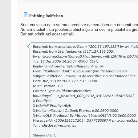
Phishing Raiffeisen
Sunt convinsa ca o sa ma corecteze careva daca am denumit pro
Nu am studiat inca problema phishingului si deci e probabil sa gr
Dar am primit azi acest email:
Received: from smtp.correa3.com ([200.55.197.135]) by win4.g
Received: from User (unknown [217.129.136.235])
by smtp.correa3.com (Correa3 Mail Server) with ESMTP id D577
Tue, 12 Dec 2006 14:20:34 -0300 (CLST)
Reply-To: <Birouclienti@raiffeisenonline.ro>
From: "Raiffeisen Bank" <Birouclienti@raiffeisenonline.ro>
Subject: Raiffeisen: Procedura de reverificare a conturilor online
Date: Tue, 12 Dec 2006 17:17:37 -0000
MIME-Version: 1.0
Content-Type: multipart/alternative;
boundary="----=_NextPart_000_0102_01C2A9A6.3EAD3D5A"
X-Priority: 1
X-MSMail-Priority: High
X-Mailer: Microsoft Outlook Express 6.00.2600.0000
X-MimeOLE: Produced By Microsoft MimeOLE V6.00.2600.0000
Message-Id: <20061212172034.D577C800F7@smtp.correa3.c
To: undisclosed-recipients:;
Stimate client,