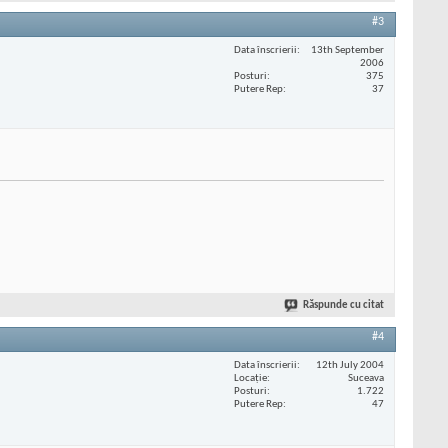
#3
Data înscrierii
13th September
2006
Posturi
375
Putere Rep
37
Răspunde cu citat
#4
Data înscrierii
12th July 2004
Locaţie
Suceava
Posturi
1.722
Putere Rep
47