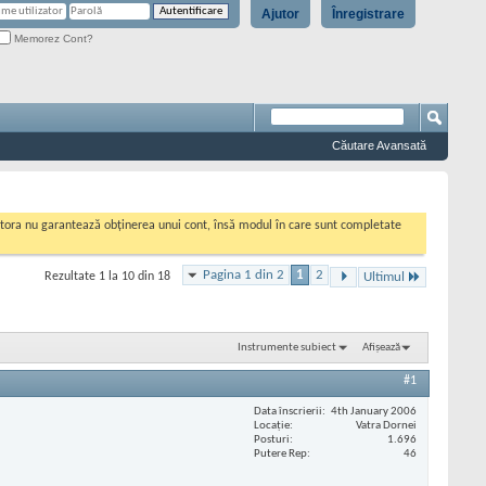
Ajutor
Înregistrare
Memorez Cont?
Căutare Avansată
cestora nu garantează obținerea unui cont, însă modul în care sunt completate
Pagina 1 din 2
1
2
Rezultate 1 la 10 din 18
Ultimul
Instrumente subiect
Afișează
#1
Data înscrierii
4th January 2006
Locaţie
Vatra Dornei
Posturi
1.696
Putere Rep
46