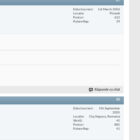
#7
Data înscrierii
1st March 2006
Locaţie
Ploiesti
Posturi
622
Putere Rep
39
Răspunde cu citat
#8
Data înscrierii
5th September
2005
Locaţie
Cluj Napoca, Romania
Vârstă
45
Posturi
885
Putere Rep
41