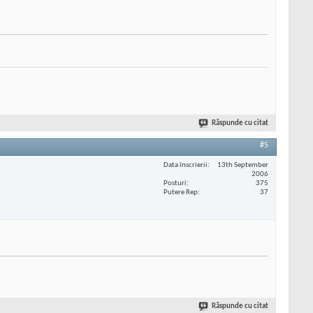
Răspunde cu citat
#5
Data înscrierii
13th September
2006
Posturi
375
Putere Rep
37
Răspunde cu citat