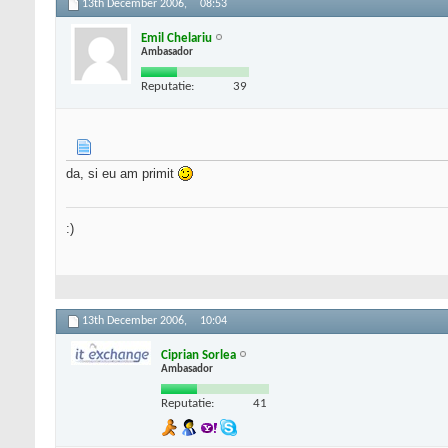
13th December 2006,
08:53
Emil Chelariu
Ambasador
Reputatie:
39
da, si eu am primit
:)
13th December 2006,
10:04
Ciprian Sorlea
Ambasador
Reputatie:
41