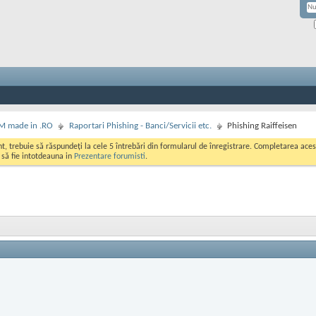
M made in .RO
Raportari Phishing - Banci/Servicii etc.
Phishing Raiffeisen
ont, trebuie să răspundeți la cele 5 întrebări din formularul de înregistrare. Completarea a
i să fie intotdeauna in
Prezentare forumisti
.