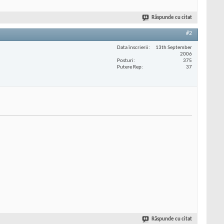
Răspunde cu citat
#2
Data înscrierii
13th September
2006
Posturi
375
Putere Rep
37
Răspunde cu citat