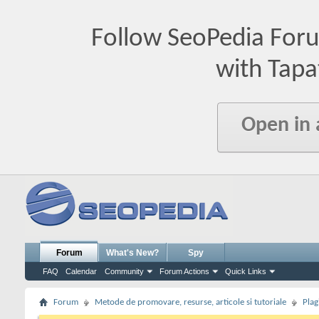
Follow SeoPedia For
with Tapa
Open in
Forum
What's New?
Spy
FAQ
Calendar
Community
Forum Actions
Quick Links
Forum
Metode de promovare, resurse, articole si tutoriale
Plag