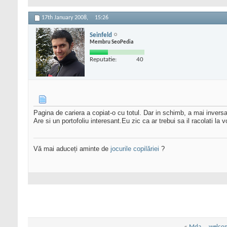
17th January 2008,
15:26
Seinfeld
Membru SeoPedia
Reputatie:
40
Pagina de cariera a copiat-o cu totul. Dar in schimb, a mai invers
Are si un portofoliu interesant.Eu zic ca ar trebui sa il racolati la 
Vă mai aduceți aminte de
jocurile copilăriei
?
«
Mda ... welco