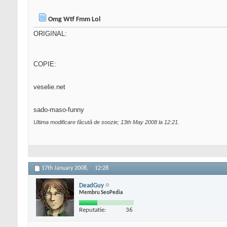
Omg Wtf Fmm Lol
ORIGINAL:
COPIE:
veselie.net
sado-maso-funny
Ultima modificare făcută de soozie; 13th May 2008 la
12:21
.
17th January 2008,
12:28
DeadGuy
Membru SeoPedia
Reputatie:
36