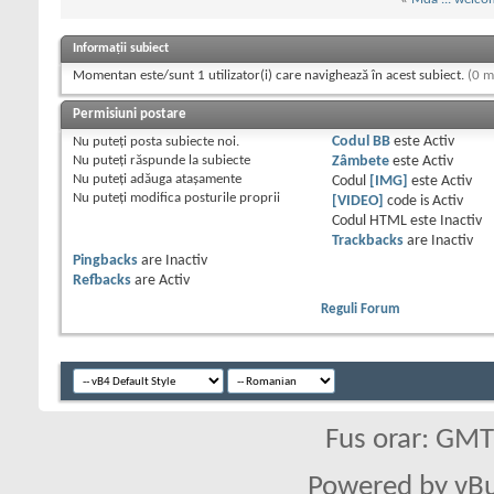
Informații subiect
Momentan este/sunt 1 utilizator(i) care navighează în acest subiect.
(0 m
Permisiuni postare
Nu puteţi
posta subiecte noi.
Codul BB
este
Activ
Nu puteţi
răspunde la subiecte
Zâmbete
este
Activ
Nu puteţi
adăuga ataşamente
Codul
[IMG]
este
Activ
Nu puteţi
modifica posturile proprii
[VIDEO]
code is
Activ
Codul HTML este
Inactiv
Trackbacks
are
Inactiv
Pingbacks
are
Inactiv
Refbacks
are
Activ
Reguli Forum
Fus orar: GM
Powered by vBu