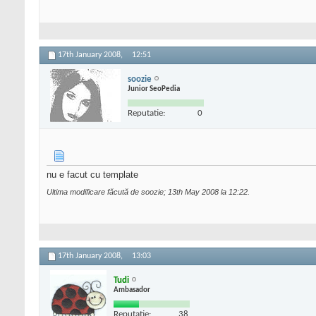
17th January 2008,
12:51
soozie
Junior SeoPedia
Reputatie:
0
nu e facut cu template
Ultima modificare făcută de soozie; 13th May 2008 la
12:22
.
17th January 2008,
13:03
Tudi
Ambasador
Reputatie:
38