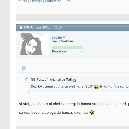
SEO | Design | Marketing | Life
17th January 2008,
13:10
soozie
Junior SeoPedia
Reputatie:
0
Postat în original de
Tudi
Deci lol acuma vad...cica pret mare "$10"
Si mail-uri de conta
si stai, ca daca n-ai chef sa mergi la banca sa-i pui bani pe card, p
sa dea beep la colega de banca, eventual