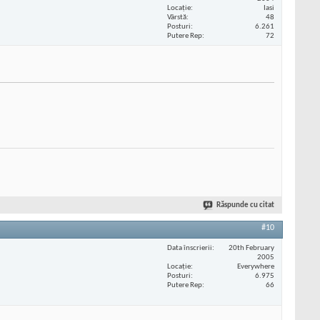
Locaţie
Iasi
Vârstă
48
Posturi
6.261
Putere Rep
72
Răspunde cu citat
#10
Data înscrierii
20th February
2005
Locaţie
Everywhere
Posturi
6.975
Putere Rep
66