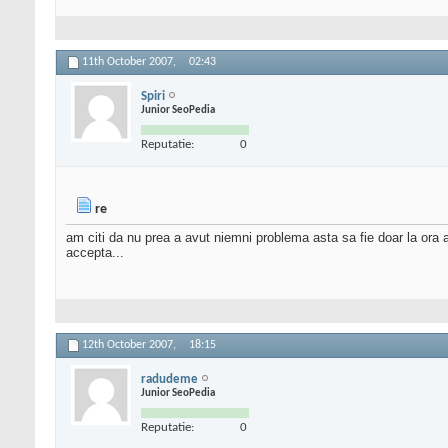
11th October 2007,
02:43
Spiri
Junior SeoPedia
Reputatie:
0
re
am citi da nu prea a avut niemni problema asta sa fie doar la ora 
accepta...
12th October 2007,
18:15
radudeme
Junior SeoPedia
Reputatie:
0