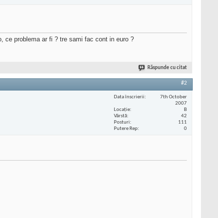
, ce problema ar fi ? tre sami fac cont in euro ?
Răspunde cu citat
#2
Data înscrierii
7th October
2007
Locaţie
B
Vârstă
42
Posturi
111
Putere Rep
0