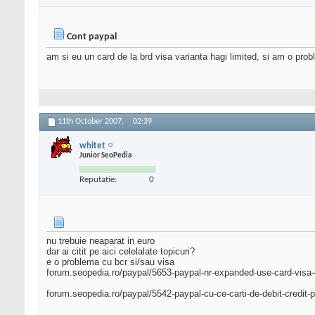
Cont paypal
am si eu un card de la brd visa varianta hagi limited, si am o prob
11th October 2007,
02:39
whitet
Junior SeoPedia
Reputatie:
0
nu trebuie neaparat in euro
dar ai citit pe aici celelalate topicuri?
e o problema cu bcr si/sau visa
forum.seopedia.ro/paypal/5653-paypal-nr-expanded-use-card-visa-e
forum.seopedia.ro/paypal/5542-paypal-cu-ce-carti-de-debit-credit-