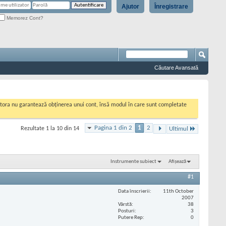
Ajutor
Înregistrare
Memorez Cont?
Căutare Avansată
cestora nu garantează obținerea unui cont, însă modul în care sunt completate
Pagina 1 din 2
1
2
Rezultate 1 la 10 din 14
Ultimul
Instrumente subiect
Afișează
#1
Data înscrierii
11th October
2007
Vârstă
38
Posturi
3
Putere Rep
0