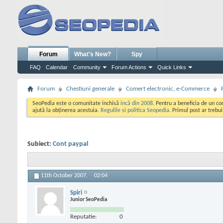
Forum
What's New?
Spy
FAQ
Calendar
Community
Forum Actions
Quick Links
Forum
Chestiuni generale
Comert electronic, e-Commerce
SeoPedia este o comunitate inchisă
incă din 2008
. Pentru a beneficia de un c
ajută la obținerea acestuia.
Regulile si politica Seopedia
. Primul post ar trebu
Subiect:
Cont paypal
11th October 2007,
02:04
Spiri
Junior SeoPedia
Reputatie:
0