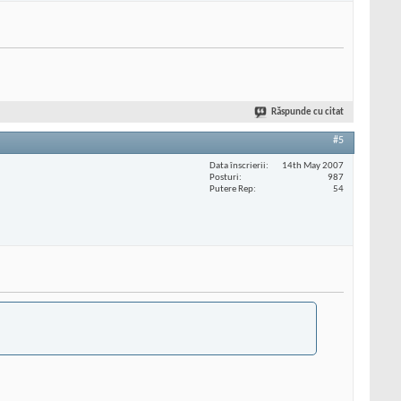
Răspunde cu citat
#5
Data înscrierii
14th May 2007
Posturi
987
Putere Rep
54