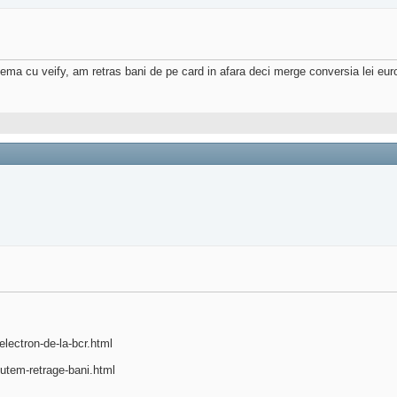
lema cu veify, am retras bani de pe card in afara deci merge conversia lei euro
lectron-de-la-bcr.html
putem-retrage-bani.html