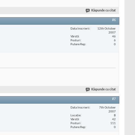
Răspunde cu citat
#6
Data înscrierii
12th October
2007
Vârstă
46
Posturi
6
Putere Rep
0
Răspunde cu citat
#7
Data înscrierii
7th October
2007
Locaţie
B
Vârstă
42
Posturi
111
Putere Rep
0