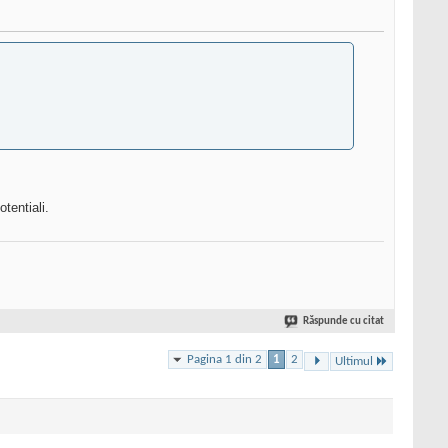
tentiali.
Răspunde cu citat
Pagina 1 din 2
1
2
Ultimul