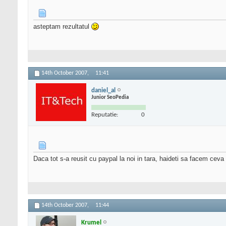
asteptam rezultatul
14th October 2007,
11:41
daniel_al
Junior SeoPedia
Reputatie:
0
Daca tot s-a reusit cu paypal la noi in tara, haideti sa facem ceva
14th October 2007,
11:44
Krumel