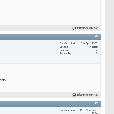
Răspunde cu citat
#8
Data înscrierii
10th April 2007
Locaţie
Ploiesti
Posturi
6
Putere Rep
0
colo.
Răspunde cu citat
#9
Data înscrierii
15th November
2004