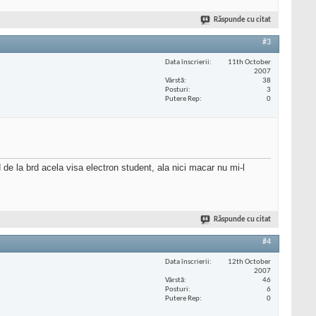
Răspunde cu citat
#3
Data înscrierii
11th October
2007
Vârstă
38
Posturi
3
Putere Rep
0
de la brd acela visa electron student, ala nici macar nu mi-l
Răspunde cu citat
#4
Data înscrierii
12th October
2007
Vârstă
46
Posturi
6
Putere Rep
0