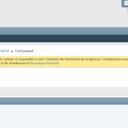
PayPal
Cont paypal
ont, trebuie să răspundeți la cele 5 întrebări din formularul de înregistrare. Completarea a
i să fie intotdeauna in
Prezentare forumisti
.