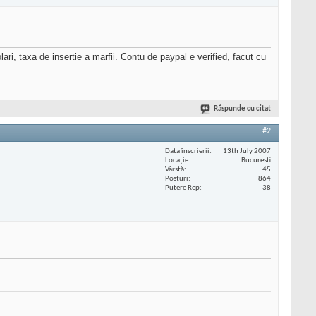
, taxa de insertie a marfii. Contu de paypal e verified, facut cu
Răspunde cu citat
#2
Data înscrierii
13th July 2007
Locaţie
Bucuresti
Vârstă
45
Posturi
864
Putere Rep
38