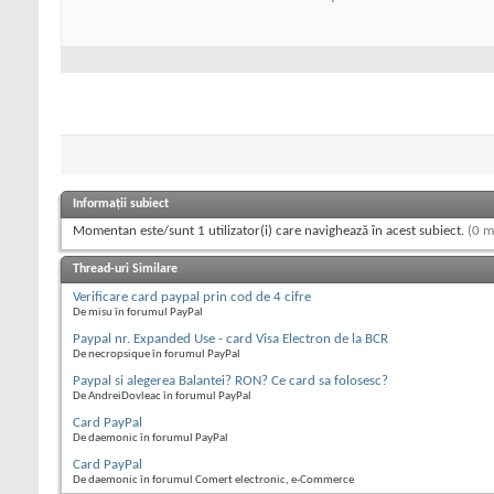
Informații subiect
Momentan este/sunt 1 utilizator(i) care navighează în acest subiect.
(0 m
Thread-uri Similare
Verificare card paypal prin cod de 4 cifre
De misu în forumul PayPal
Paypal nr. Expanded Use - card Visa Electron de la BCR
De necropsique în forumul PayPal
Paypal si alegerea Balantei? RON? Ce card sa folosesc?
De AndreiDovleac în forumul PayPal
Card PayPal
De daemonic în forumul PayPal
Card PayPal
De daemonic în forumul Comert electronic, e-Commerce