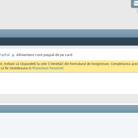
PayPal
Alimentare cont paypal de pe card
ont, trebuie să răspundeți la cele 5 întrebări din formularul de înregistrare. Completarea a
i să fie intotdeauna in
Prezentare forumisti
.