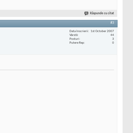
Răspunde cu citat
#3
Data înscrierii
1st October 2007
Vârstă
44
Posturi
3
Putere Rep
0