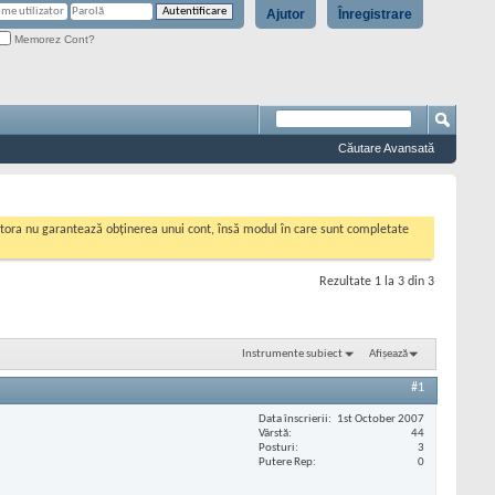
Ajutor
Înregistrare
Memorez Cont?
Căutare Avansată
cestora nu garantează obținerea unui cont, însă modul în care sunt completate
Rezultate 1 la 3 din 3
Instrumente subiect
Afișează
#1
Data înscrierii
1st October 2007
Vârstă
44
Posturi
3
Putere Rep
0