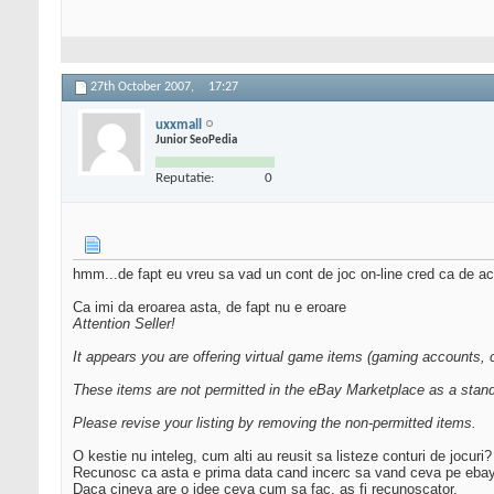
27th October 2007,
17:27
uxxmall
Junior SeoPedia
Reputatie:
0
hmm...de fapt eu vreu sa vad un cont de joc on-line cred ca de ac
Ca imi da eroarea asta, de fapt nu e eroare
Attention Seller!
It appears you are offering virtual game items (gaming accounts, cu
These items are not permitted in the eBay Marketplace as a stand
Please revise your listing by removing the non-permitted items.
O kestie nu inteleg, cum alti au reusit sa listeze conturi de jocuri?
Recunosc ca asta e prima data cand incerc sa vand ceva pe ebay
Daca cineva are o idee ceva cum sa fac, as fi recunoscator.