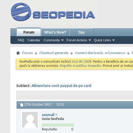
Forum
What's New?
Spy
FAQ
Calendar
Community
Forum Actions
Quick Links
Forum
Chestiuni generale
Comert electronic, e-Commerce
SeoPedia este o comunitate inchisă
incă din 2008
. Pentru a beneficia de un c
ajută la obținerea acestuia.
Regulile si politica Seopedia
. Primul post ar trebu
Subiect:
Alimentare cont paypal de pe card
27th October 2007,
12:55
uxxmall
Junior SeoPedia
Reputatie:
0