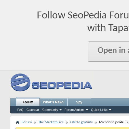
Follow SeoPedia For
with Tapa
Open in
Forum
What's New?
Spy
FAQ
Calendar
Community
Forum Actions
Quick Links
Forum
The Marketplace
Oferte gratuite
Micronise pentru 2