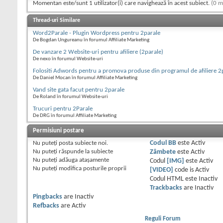
Momentan este/sunt 1 utilizator(i) care navighează în acest subiect.
(0 m
Thread-uri Similare
Word2Parale - Plugin Wordpress pentru 2parale
De Bogdan Ungureanu în forumul Affiliate Marketing
De vanzare 2 Website-uri pentru afiliere (2parale)
De nexo în forumul Website-uri
Folositi Adwords pentru a promova produse din programul de afiliere 2
De Daniel Mocan în forumul Affiliate Marketing
Vand site gata facut pentru 2parale
De Roland în forumul Website-uri
Trucuri pentru 2Parale
De DRG în forumul Affiliate Marketing
Permisiuni postare
Nu puteţi
posta subiecte noi.
Codul BB
este
Activ
Nu puteţi
răspunde la subiecte
Zâmbete
este
Activ
Nu puteţi
adăuga ataşamente
Codul
[IMG]
este
Activ
Nu puteţi
modifica posturile proprii
[VIDEO]
code is
Activ
Codul HTML este
Inactiv
Trackbacks
are
Inactiv
Pingbacks
are
Inactiv
Refbacks
are
Activ
Reguli Forum