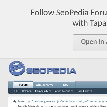
Follow SeoPedia For
with Tapa
Open in
Forum
What's New?
Spy
FAQ
Calendar
Community
Forum Actions
Quick Links
Forum
Chestiuni generale
Comert electronic, e-Commerce
Folositi Adwords pentru a promova produse din programul de afiliere 