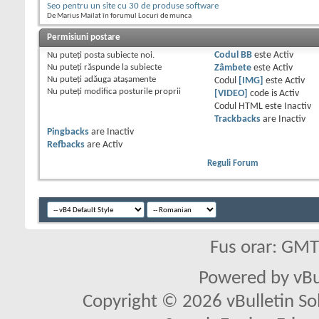
Seo pentru un site cu 30 de produse software
De Marius Mailat în forumul Locuri de munca
Permisiuni postare
Nu puteţi
posta subiecte noi.
Codul BB
este
Activ
Nu puteţi
răspunde la subiecte
Zâmbete
este
Activ
Nu puteţi
adăuga ataşamente
Codul
[IMG]
este
Activ
Nu puteţi
modifica posturile proprii
[VIDEO]
code is
Activ
Codul HTML este
Inactiv
Trackbacks
are
Inactiv
Pingbacks
are
Inactiv
Refbacks
are
Activ
Reguli Forum
Fus orar: GM
Powered by vBu
Copyright © 2026 vBulletin Solu