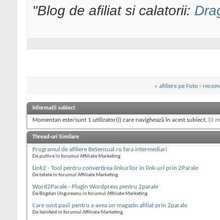
"Blog de afiliat si calatorii:
Dra
«
afiliere pe Foto - reco
Informații subiect
Momentan este/sunt 1 utilizator(i) care navighează în acest subiect.
(0 m
Thread-uri Similare
Programul de afiliere BeSensual.ro fara intermediari
De puthre în forumul Affiliate Marketing
Link2 - Tool pentru convertirea linkurilor in link-uri prin 2Parale
De tetele în forumul Affiliate Marketing
Word2Parale - Plugin Wordpress pentru 2parale
De Bogdan Ungureanu în forumul Affiliate Marketing
Care sunt pasii pentru a avea un magazin afiliat prin 2parale
De Seinfeld în forumul Affiliate Marketing