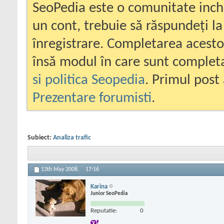
SeoPedia este o comunitate inc
un cont, trebuie să răspundeți la
înregistrare. Completarea acesto
însă modul în care sunt completa
si politica Seopedia
. Primul post 
Prezentare forumisti
.
Subiect:
Analiza trafic
13th May 2008,
17:16
Karina
Junior SeoPedia
Reputatie:
0