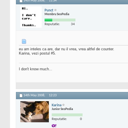
14th May 2008,
11:34
Punct
Membru SeoPedia
Reputatie:
34
eu am inteles ca are, dar nu il vrea, vrea altfel de counter.
Karina, vezi postul #5.
I don't know much...
14th May 2008,
12:23
Karina
Junior SeoPedia
Reputatie:
0