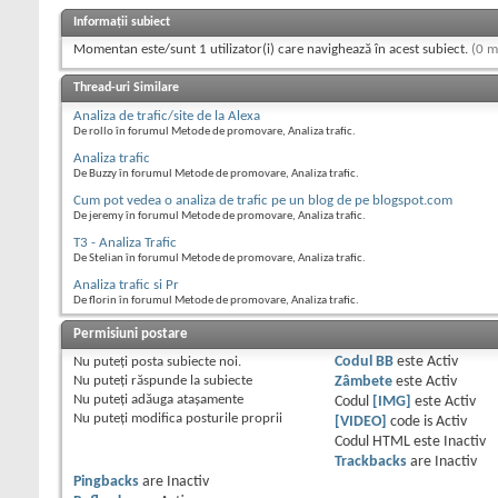
Informații subiect
Momentan este/sunt 1 utilizator(i) care navighează în acest subiect.
(0 m
Thread-uri Similare
Analiza de trafic/site de la Alexa
De rollo în forumul Metode de promovare, Analiza trafic.
Analiza trafic
De Buzzy în forumul Metode de promovare, Analiza trafic.
Cum pot vedea o analiza de trafic pe un blog de pe blogspot.com
De jeremy în forumul Metode de promovare, Analiza trafic.
T3 - Analiza Trafic
De Stelian în forumul Metode de promovare, Analiza trafic.
Analiza trafic si Pr
De florin în forumul Metode de promovare, Analiza trafic.
Permisiuni postare
Nu puteţi
posta subiecte noi.
Codul BB
este
Activ
Nu puteţi
răspunde la subiecte
Zâmbete
este
Activ
Nu puteţi
adăuga ataşamente
Codul
[IMG]
este
Activ
Nu puteţi
modifica posturile proprii
[VIDEO]
code is
Activ
Codul HTML este
Inactiv
Trackbacks
are
Inactiv
Pingbacks
are
Inactiv