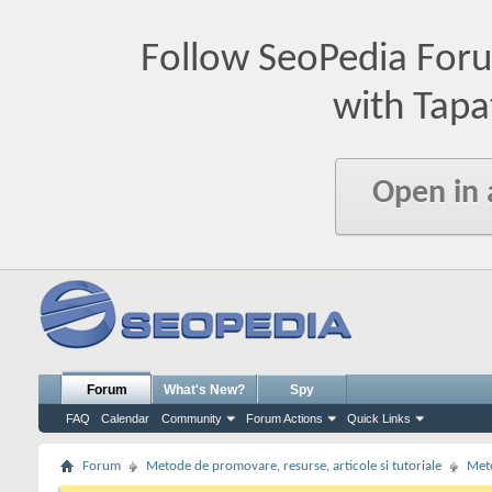
Follow SeoPedia For
with Tapa
Open in
Forum
What's New?
Spy
FAQ
Calendar
Community
Forum Actions
Quick Links
Forum
Metode de promovare, resurse, articole si tutoriale
Meto