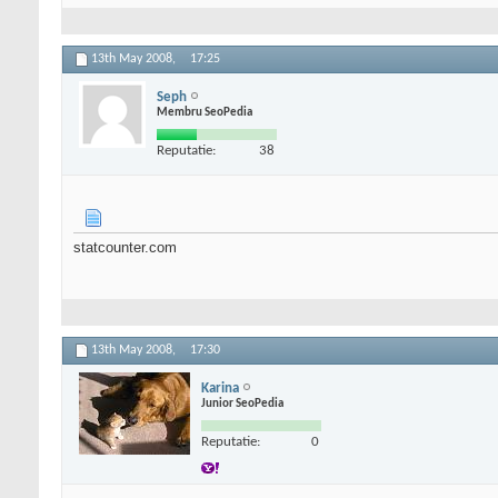
13th May 2008,
17:25
Seph
Membru SeoPedia
Reputatie:
38
statcounter.com
13th May 2008,
17:30
Karina
Junior SeoPedia
Reputatie:
0