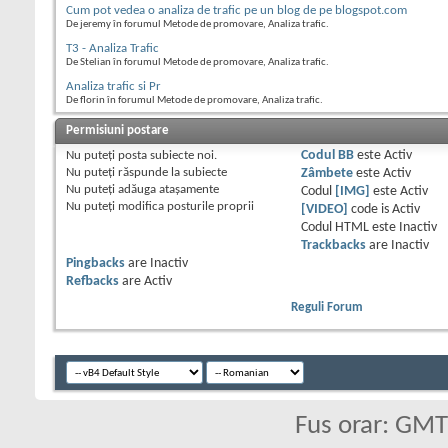
Cum pot vedea o analiza de trafic pe un blog de pe blogspot.com
De jeremy în forumul Metode de promovare, Analiza trafic.
T3 - Analiza Trafic
De Stelian în forumul Metode de promovare, Analiza trafic.
Analiza trafic si Pr
De florin în forumul Metode de promovare, Analiza trafic.
Permisiuni postare
Nu puteţi
posta subiecte noi.
Codul BB
este
Activ
Nu puteţi
răspunde la subiecte
Zâmbete
este
Activ
Nu puteţi
adăuga ataşamente
Codul
[IMG]
este
Activ
Nu puteţi
modifica posturile proprii
[VIDEO]
code is
Activ
Codul HTML este
Inactiv
Trackbacks
are
Inactiv
Pingbacks
are
Inactiv
Refbacks
are
Activ
Reguli Forum
Fus orar: GM