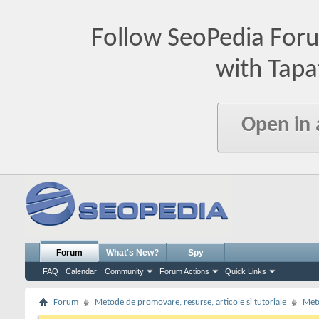
Follow SeoPedia For
with Tapa
Open in
Forum
What's New?
Spy
FAQ
Calendar
Community
Forum Actions
Quick Links
Forum
Metode de promovare, resurse, articole si tutoriale
Meto