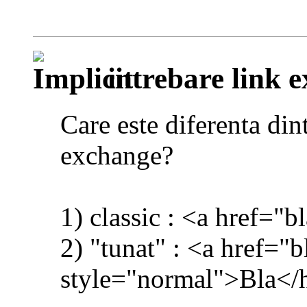
intrebare link 
Care este diferenta din
exchange?
1) classic : <a href="b
2) "tunat" : <a href="b
style="normal">Bla</