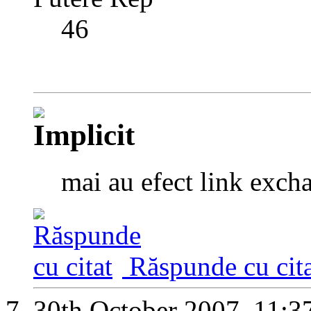
46
mai au efect link exch
Răspunde cu cita
30th October 2007,
11:3