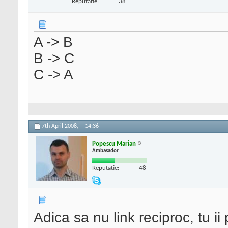
Reputatie:
38
A -> B
B -> C
C -> A
7th April 2008,
14:36
Popescu Marian
Ambasador
Reputatie:
48
Adica sa nu link reciproc, tu ii 