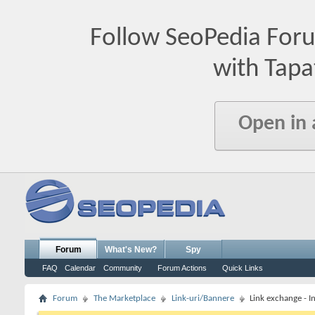
Follow SeoPedia For
with Tapa
Open in
Forum
What's New?
Spy
FAQ
Calendar
Community
Forum Actions
Quick Links
Forum
The Marketplace
Link-uri/Bannere
Link exchange - I