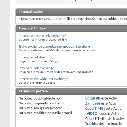
Informații subiect
Momentan este/sunt 1 utilizator(i) care navighează în acest subiect.
(0 m
Thread-uri Similare
intrebare despre link exchange?
De cristi-net în forumul Dezbateri SEM
Trafic exchange gamesbannernet.com intrebare
De voidcode în forumul Metode de promovare, Analiza trafic.
Intrebare link-building
De gerovinos în forumul Google
intrebare link exchange
De kmedia în forumul Metode de promovare, Analiza trafic.
intrebare site-wide link exchange
De resahc în forumul Google
Permisiuni postare
Nu puteţi
posta subiecte noi.
Codul BB
este
Activ
Nu puteţi
răspunde la subiecte
Zâmbete
este
Activ
Nu puteţi
adăuga ataşamente
Codul
[IMG]
este
Activ
Nu puteţi
modifica posturile proprii
[VIDEO]
code is
Activ
Codul HTML este
Inactiv
Trackbacks
are
Inactiv