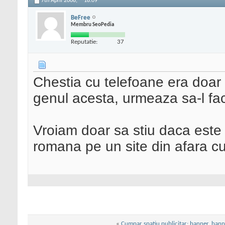
7th April 2008,
18:09
BeFree
Membru SeoPedia
Reputatie:
37
Chestia cu telefoane era doar
genul acesta, urmeaza sa-l fa
Vroiam doar sa stiu daca este 
romana pe un site din afara cu
«
Cumpar spatiu publicitar: banner, banne