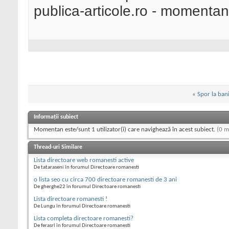
publica-articole.ro - momenta
«
Spor la bani
Informații subiect
Momentan este/sunt 1 utilizator(i) care navighează în acest subiect.
(0 m
Thread-uri Similare
Lista directoare web romanesti active
De tataraseni în forumul Directoare romanesti
o lista seo cu circa 700 directoare romanesti de 3 ani
De gherghe22 în forumul Directoare romanesti
Lista directoare romanesti !
De Lungu în forumul Directoare romanesti
Lista completa directoare romanesti?
De ferasrl în forumul Directoare romanesti