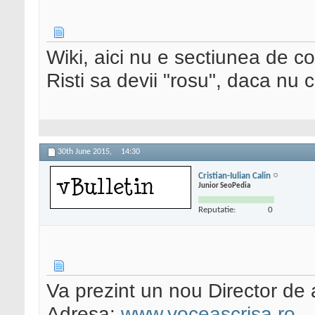
Wiki, aici nu e sectiunea de co
Risti sa devii "rosu", daca nu c
30th June 2015,
14:30
Cristian-Iulian Calin
Junior SeoPedia
Reputatie:
0
Va prezint un nou Director de 
Adresa:
www.voceascrisa.ro