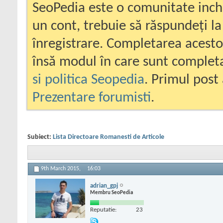
SeoPedia este o comunitate inc
un cont, trebuie să răspundeți la
înregistrare. Completarea acesto
însă modul în care sunt completa
si politica Seopedia
. Primul post 
Prezentare forumisti
.
Subiect:
Lista Directoare Romanesti de Articole
9th March 2015,
16:03
adrian_gpj
Membru SeoPedia
Reputatie:
23