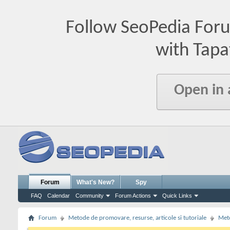
Follow SeoPedia For
with Tapa
Open in
Forum
What's New?
Spy
FAQ
Calendar
Community
Forum Actions
Quick Links
Forum
Metode de promovare, resurse, articole si tutoriale
Meto