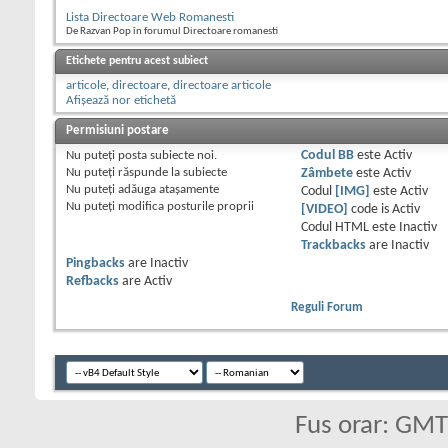
Lista Directoare Web Romanesti
De Razvan Pop în forumul Directoare romanesti
Etichete pentru acest subiect
articole
,
directoare
,
directoare articole
Afișează nor etichetă
Permisiuni postare
Nu puteţi
posta subiecte noi.
Codul BB
este
Activ
Nu puteţi
răspunde la subiecte
Zâmbete
este
Activ
Nu puteţi
adăuga ataşamente
Codul
[IMG]
este
Activ
Nu puteţi
modifica posturile proprii
[VIDEO]
code is
Activ
Codul HTML este
Inactiv
Trackbacks
are
Inactiv
Pingbacks
are
Inactiv
Refbacks
are
Activ
Reguli Forum
Fus orar: GM