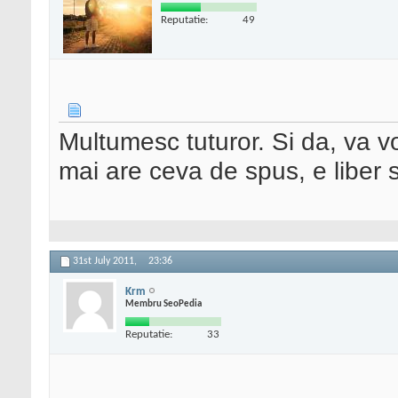
Reputatie:
49
Multumesc tuturor. Si da, va 
mai are ceva de spus, e liber s
31st July 2011,
23:36
Krm
Membru SeoPedia
Reputatie:
33