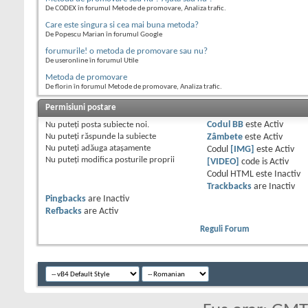
De CODEX în forumul Metode de promovare, Analiza trafic.
Care este singura si cea mai buna metoda?
De Popescu Marian în forumul Google
forumurile! o metoda de promovare sau nu?
De useronline în forumul Utile
Metoda de promovare
De florin în forumul Metode de promovare, Analiza trafic.
Permisiuni postare
Nu puteţi
posta subiecte noi.
Codul BB
este
Activ
Nu puteţi
răspunde la subiecte
Zâmbete
este
Activ
Nu puteţi
adăuga ataşamente
Codul
[IMG]
este
Activ
Nu puteţi
modifica posturile proprii
[VIDEO]
code is
Activ
Codul HTML este
Inactiv
Trackbacks
are
Inactiv
Pingbacks
are
Inactiv
Refbacks
are
Activ
Reguli Forum