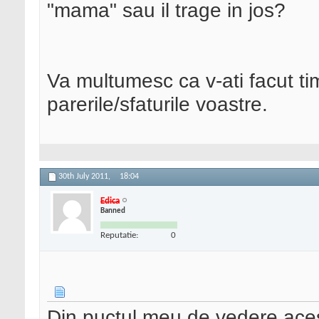
"mama" sau il trage in jos?
Va multumesc ca v-ati facut timp
parerile/sfaturile voastre.
30th July 2011,
18:04
Edica
Banned
Reputatie:
0
Din puctul meu de vedere acest