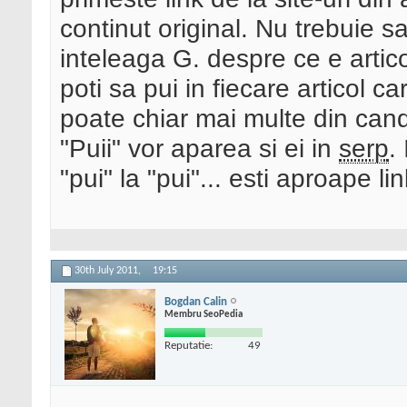
continut original. Nu trebuie sa
inteleaga G. despre ce e artic
poti sa pui in fiecare articol c
poate chiar mai multe din cand
"Puii" vor aparea si ei in
serp
.
"pui" la "pui"... esti aproape l
30th July 2011,
19:15
Bogdan Calin
Membru SeoPedia
Reputatie:
49