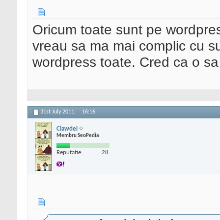
Oricum toate sunt pe wordpress
vreau sa ma mai complic cu su
wordpress toate. Cred ca o sa
31st July 2011,
16:16
Clawdel
Membru SeoPedia
Reputatie:
28