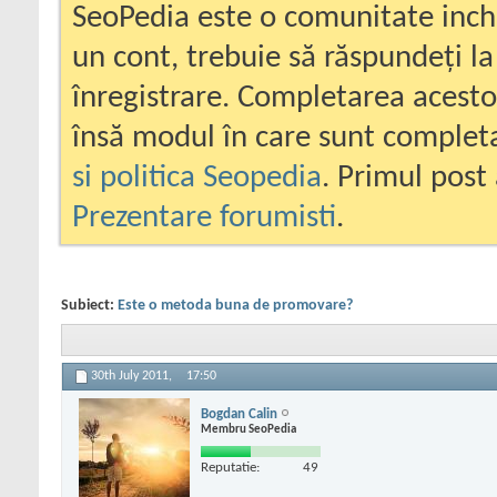
SeoPedia este o comunitate inc
un cont, trebuie să răspundeți la
înregistrare. Completarea acesto
însă modul în care sunt completa
si politica Seopedia
. Primul post 
Prezentare forumisti
.
Subiect:
Este o metoda buna de promovare?
30th July 2011,
17:50
Bogdan Calin
Membru SeoPedia
Reputatie:
49