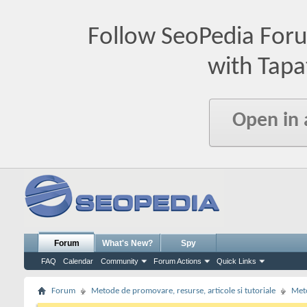
Follow SeoPedia For
with Tapa
Open in
Forum
What's New?
Spy
FAQ
Calendar
Community
Forum Actions
Quick Links
Forum
Metode de promovare, resurse, articole si tutoriale
Meto