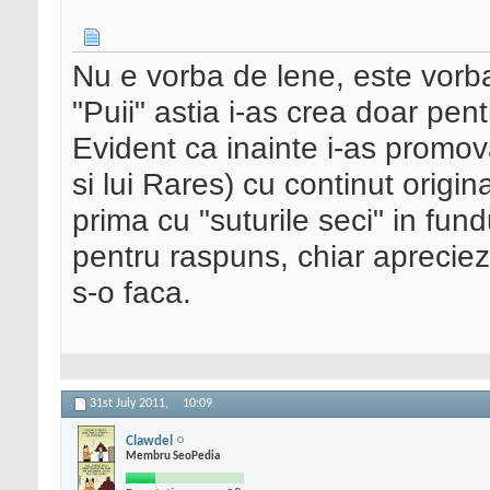
Nu e vorba de lene, este vorba 
"Puii" astia i-as crea doar pen
Evident ca inainte i-as promova
si lui Rares) cu continut orig
prima cu "suturile seci" in fu
pentru raspuns, chiar apreciez
s-o faca.
31st July 2011,
10:09
Clawdel
Membru SeoPedia