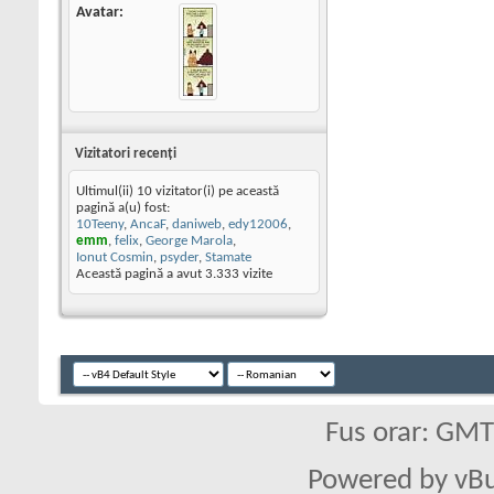
Avatar
Vizitatori recenţi
Ultimul(ii) 10 vizitator(i) pe această
pagină a(u) fost:
10Teeny
,
AncaF
,
daniweb
,
edy12006
,
emm
,
felix
,
George Marola
,
Ionut Cosmin
,
psyder
,
Stamate
Această pagină a avut
3.333
vizite
Fus orar: GM
Powered by vBu