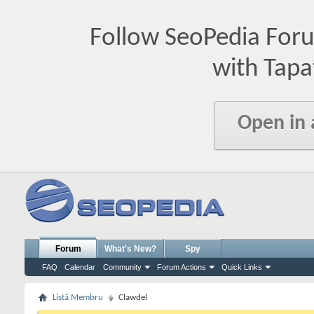
Follow SeoPedia For
with Tapa
Open in
Forum
What's New?
Spy
FAQ
Calendar
Community
Forum Actions
Quick Links
Listă Membru
Clawdel