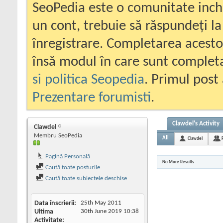
SeoPedia este o comunitate inc
un cont, trebuie să răspundeți la
înregistrare. Completarea acesto
însă modul în care sunt completa
si politica Seopedia
. Primul post 
Prezentare forumisti
.
Clawdel's Activity
Clawdel
Membru SeoPedia
All
Clawdel
Pagină Personală
No More Results
Caută toate posturile
Caută toate subiectele deschise
Data înscrierii
25th May 2011
Ultima
30th June 2019
10:38
Activitate