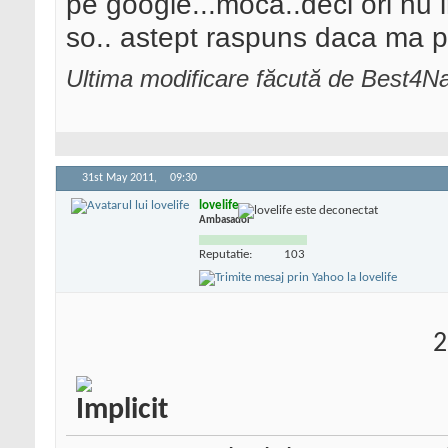
pe google...moca..deci ori nu i
so.. astept raspuns daca ma po
Ultima modificare făcută de Best4Na
31st May 2011,
09:30
lovelife
Ambasador
Reputatie:
103
2