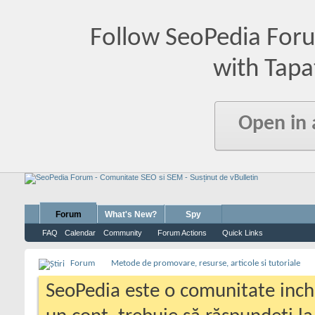
Follow SeoPedia For
with Tapa
Open in
Forum
What's New?
Spy
FAQ
Calendar
Community
Forum Actions
Quick Links
Forum
Metode de promovare, resurse, articole si tutoriale
SeoPedia este o comunitate inc