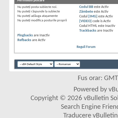
Permisiuni postare
Nu puteţi
posta subiecte noi.
Codul BB
este
Activ
Nu puteţi
răspunde la subiecte
Zâmbete
este
Activ
Nu puteţi
adăuga ataşamente
Codul
[IMG]
este
Activ
Nu puteţi
modifica posturile proprii
[VIDEO]
code is
Activ
Codul HTML este
Inactiv
Trackbacks
are
Inactiv
Pingbacks
are
Inactiv
Refbacks
are
Activ
Reguli Forum
Fus orar: GM
Powered by vBu
Copyright © 2026 vBulletin Solu
Search Engine Frien
Traducere vBullet