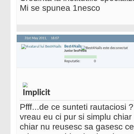
Mi se spunea 1nesco
31st May 2011,
16:07
Best4Nails
Junior SeoPedia
Reputatie:
0
Pfff...de ce sunteti rautaciosi
vreau eu ci pur si simplu chia
chiar nu reusesc sa gasesc cee