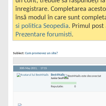
un cont, trebuie să răspundeți la
înregistrare. Completarea acesto
însă modul în care sunt completa
si politica Seopedia
. Primul post 
Prezentare forumisti
.
Subiect:
Cum promovez un site?
30th May 2011,
17:15
Best4Nails
Junior SeoPedia
Reputatie:
0