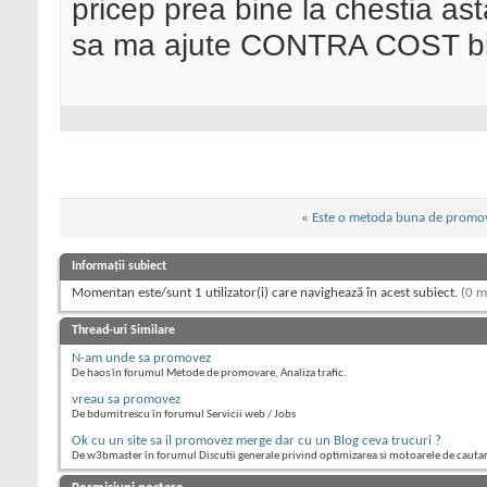
pricep prea bine la chestia as
sa ma ajute CONTRA COST binei
«
Este o metoda buna de promo
Informații subiect
Momentan este/sunt 1 utilizator(i) care navighează în acest subiect.
(0 m
Thread-uri Similare
N-am unde sa promovez
De haos în forumul Metode de promovare, Analiza trafic.
vreau sa promovez
De bdumitrescu în forumul Servicii web / Jobs
Ok cu un site sa il promovez merge dar cu un Blog ceva trucuri ?
De w3bmaster în forumul Discutii generale privind optimizarea si motoarele de cauta