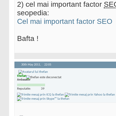
2) cel mai important factor
SE
seopedia:
Cel mai important factor SEO
Bafta !
30th May 2011,
22:05
thefan
Ambasador
Reputatie:
39