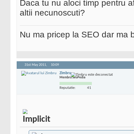
Daca tu nu aloci timp pentru a
altii necunoscuti?
Nu ma pricep la SEO dar ma 
31st May 2011,
10:09
Zimbru
Membru SeoPedia
Reputatie:
41