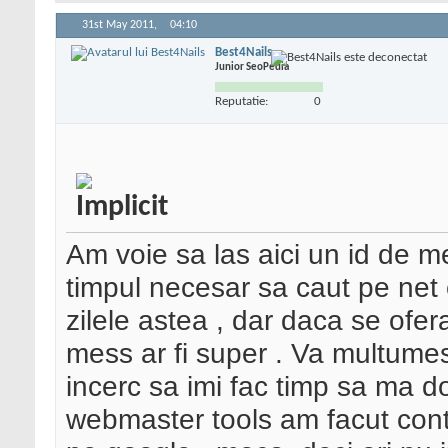
31st May 2011,
04:10
Best4Nails
Junior SeoPedia
Reputatie:
0
Am voie sa las aici un id de m
timpul necesar sa caut pe net 
zilele astea , dar daca se ofe
mess ar fi super . Va multumes
incerc sa imi fac timp sa ma
webmaster tools am facut cont ,