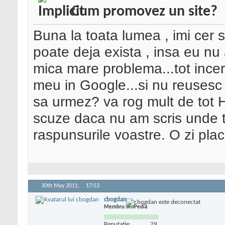
Cum promovez un site?
Buna la toata lumea , imi cer
poate deja exista , insa eu nu
mica mare problema...tot incer
meu in Google...si nu reuses
sa urmez? va rog mult de tot H
scuze daca nu am scris unde t
raspunsurile voastre. O zi placu
30th May 2011,
17:53
cbogdan
Membru SeoPedia
Reputatie:
29