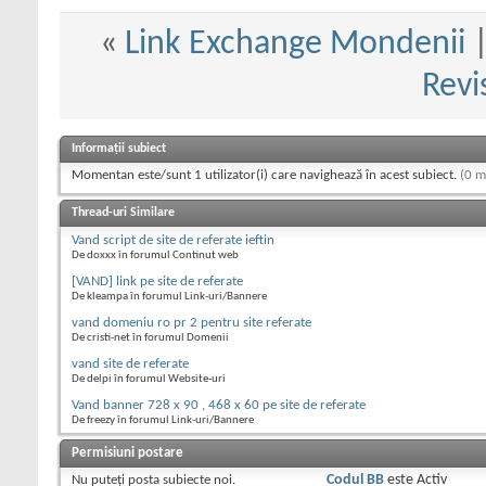
«
Link Exchange Mondenii
Revi
Informații subiect
Momentan este/sunt 1 utilizator(i) care navighează în acest subiect.
(0 m
Thread-uri Similare
Vand script de site de referate ieftin
De doxxx în forumul Continut web
[VAND] link pe site de referate
De kleampa în forumul Link-uri/Bannere
vand domeniu ro pr 2 pentru site referate
De cristi-net în forumul Domenii
vand site de referate
De delpi în forumul Website-uri
Vand banner 728 x 90 , 468 x 60 pe site de referate
De freezy în forumul Link-uri/Bannere
Permisiuni postare
Nu puteţi
posta subiecte noi.
Codul BB
este
Activ