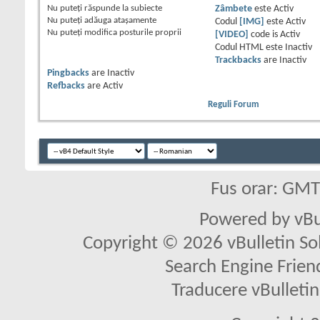
Nu puteţi
răspunde la subiecte
Zâmbete
este
Activ
Nu puteţi
adăuga ataşamente
Codul
[IMG]
este
Activ
Nu puteţi
modifica posturile proprii
[VIDEO]
code is
Activ
Codul HTML este
Inactiv
Trackbacks
are
Inactiv
Pingbacks
are
Inactiv
Refbacks
are
Activ
Reguli Forum
Fus orar: GM
Powered by vBu
Copyright © 2026 vBulletin Solu
Search Engine Frien
Traducere vBullet