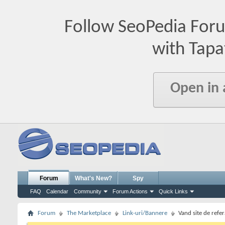
Follow SeoPedia For
with Tapa
Open in
Forum
What's New?
Spy
FAQ
Calendar
Community
Forum Actions
Quick Links
Forum
The Marketplace
Link-uri/Bannere
Vand site de refer