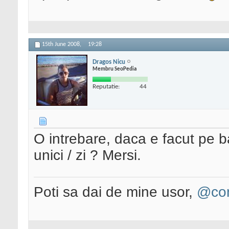
15th June 2008,
19:28
Dragos Nicu
Membru SeoPedia
Reputatie:
44
O intrebare, daca e facut pe 
unici / zi ? Mersi.
Poti sa dai de mine usor,
@con