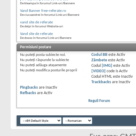
De kleampa în forumul Link-uri/Bannere
Vand Banner free-referate.ro
De ciucaandrei în forumul Link-uri/Bannere
vand site de referate
De delpi în forumul Website-uri
Vand site de referate
De doxxx în forumul Link-uri/Bannere
Permisiuni postare
Nu puteţi
posta subiecte noi.
Codul BB
este
Activ
Nu puteţi
răspunde la subiecte
Zâmbete
este
Activ
Nu puteţi
adăuga ataşamente
Codul
[IMG]
este
Activ
Nu puteţi
modifica posturile proprii
[VIDEO]
code is
Activ
Codul HTML este
Inactiv
Trackbacks
are
Inactiv
Pingbacks
are
Inactiv
Refbacks
are
Activ
Reguli Forum