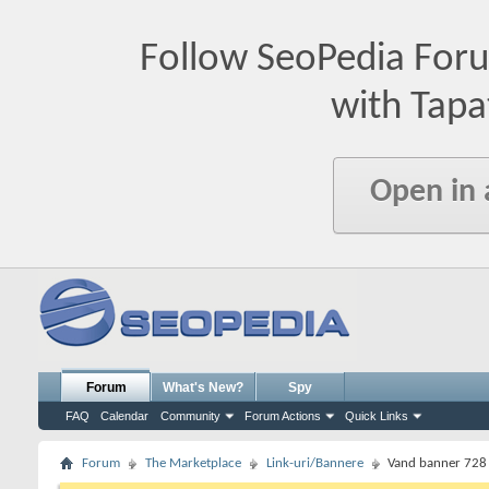
Follow SeoPedia For
with Tapa
Open in
Forum
What's New?
Spy
FAQ
Calendar
Community
Forum Actions
Quick Links
Forum
The Marketplace
Link-uri/Bannere
Vand banner 728 x