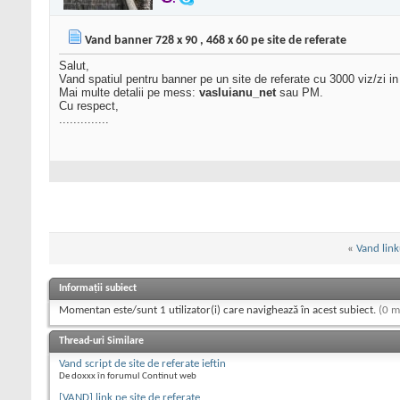
Vand banner 728 x 90 , 468 x 60 pe site de referate
Salut,
Vand spatiul pentru banner pe un site de referate cu 3000 viz/zi i
Mai multe detalii pe mess:
vasluianu_net
sau PM.
Cu respect,
..............
«
Vand link
Informații subiect
Momentan este/sunt 1 utilizator(i) care navighează în acest subiect.
(0 m
Thread-uri Similare
Vand script de site de referate ieftin
De doxxx în forumul Continut web
[VAND] link pe site de referate