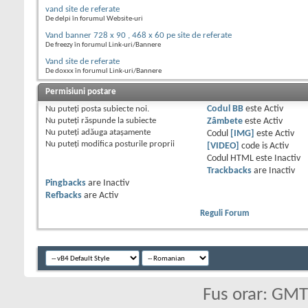
vand site de referate
De delpi în forumul Website-uri
Vand banner 728 x 90 , 468 x 60 pe site de referate
De freezy în forumul Link-uri/Bannere
Vand site de referate
De doxxx în forumul Link-uri/Bannere
Permisiuni postare
Nu puteţi
posta subiecte noi.
Codul BB
este
Activ
Nu puteţi
răspunde la subiecte
Zâmbete
este
Activ
Nu puteţi
adăuga ataşamente
Codul
[IMG]
este
Activ
Nu puteţi
modifica posturile proprii
[VIDEO]
code is
Activ
Codul HTML este
Inactiv
Trackbacks
are
Inactiv
Pingbacks
are
Inactiv
Refbacks
are
Activ
Reguli Forum
Fus orar: GM