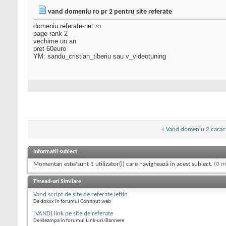
vand domeniu ro pr 2 pentru site referate
domeniu referate-net.ro
page rank 2
vechime un an
pret 60euro
YM: sandu_cristian_tiberiu sau v_videotuning
«
Vand domeniu 2 carac
Informații subiect
Momentan este/sunt 1 utilizator(i) care navighează în acest subiect.
(0 m
Thread-uri Similare
Vand script de site de referate ieftin
De doxxx în forumul Continut web
[VAND] link pe site de referate
De kleampa în forumul Link-uri/Bannere