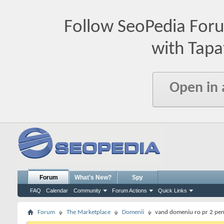
Follow SeoPedia For
with Tapa
Open in
Forum
What's New?
Spy
FAQ
Calendar
Community
Forum Actions
Quick Links
Forum
The Marketplace
Domenii
vand domeniu ro pr 2 pent