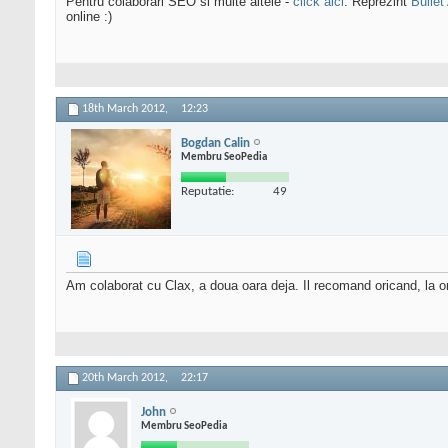
Pentru colaborari SEO si multe altele -
click aici
. Reprezint
Bullet
online :)
18th March 2012,
12:23
Bogdan Calin
Membru SeoPedia
Reputatie:
49
Am colaborat cu Clax, a doua oara deja. Il recomand oricand, la or
20th March 2012,
22:17
John
Membru SeoPedia