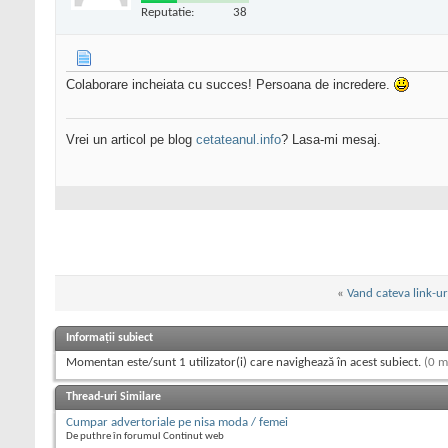
Reputatie:
38
Colaborare incheiata cu succes! Persoana de incredere.
Vrei un articol pe blog
cetateanul.info
? Lasa-mi mesaj.
«
Vand cateva link-ur
Informații subiect
Momentan este/sunt 1 utilizator(i) care navighează în acest subiect.
(0 m
Thread-uri Similare
Cumpar advertoriale pe nisa moda / femei
De puthre în forumul Continut web