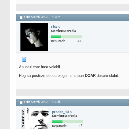
17th March 2012,
13:02
Clax
Membru SeoPedia
Reputatie:
44
Anuntul este inca valabil.
Rog sa posteze cei cu bloguri si siteuri
DOAR
despre slabit.
17th March 2012,
13:38
prodan_13
Membru SeoPedia
Reputatie:
38