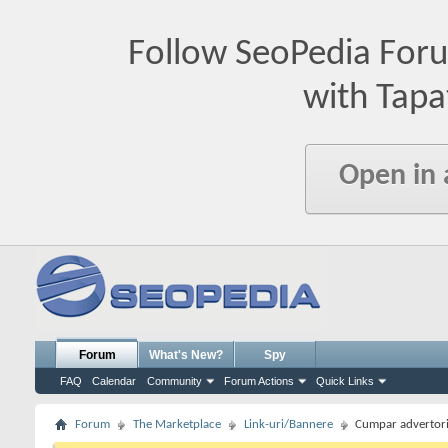
Follow SeoPedia For
with Tapa
Open in
Forum
What's New?
Spy
FAQ
Calendar
Community
Forum Actions
Quick Links
Forum
The Marketplace
Link-uri/Bannere
Cumpar advertoria