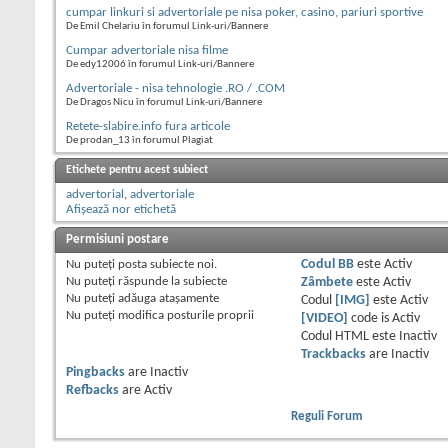
cumpar linkuri si advertoriale pe nisa poker, casino, pariuri sportive
De Emil Chelariu în forumul Link-uri/Bannere
Cumpar advertoriale nisa filme
De edy12006 în forumul Link-uri/Bannere
Advertoriale - nisa tehnologie .RO / .COM
De Dragos Nicu în forumul Link-uri/Bannere
Retete-slabire.info fura articole
De prodan_13 în forumul Plagiat
Etichete pentru acest subiect
advertorial
,
advertoriale
Afișează nor etichetă
Permisiuni postare
Nu puteţi
posta subiecte noi.
Codul BB
este
Activ
Nu puteţi
răspunde la subiecte
Zâmbete
este
Activ
Nu puteţi
adăuga ataşamente
Codul
[IMG]
este
Activ
Nu puteţi
modifica posturile proprii
[VIDEO]
code is
Activ
Codul HTML este
Inactiv
Trackbacks
are
Inactiv
Pingbacks
are
Inactiv
Refbacks
are
Activ
Reguli Forum