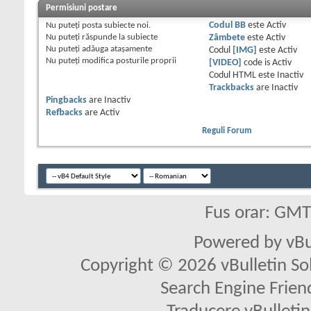
Permisiuni postare
Nu puteţi
posta subiecte noi.
Codul BB
este
Activ
Nu puteţi
răspunde la subiecte
Zâmbete
este
Activ
Nu puteţi
adăuga ataşamente
Codul
[IMG]
este
Activ
Nu puteţi
modifica posturile proprii
[VIDEO]
code is
Activ
Codul HTML este
Inactiv
Trackbacks
are
Inactiv
Pingbacks
are
Inactiv
Refbacks
are
Activ
Reguli Forum
Fus orar: GM
Powered by vBu
Copyright © 2026 vBulletin Solu
Search Engine Frien