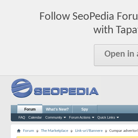
Follow SeoPedia For
with Tapa
Open in
Forum
What's New?
Spy
FAQ
Calendar
Community
Forum Actions
Quick Links
Forum
The Marketplace
Link-uri/Bannere
Cumpar advertoria