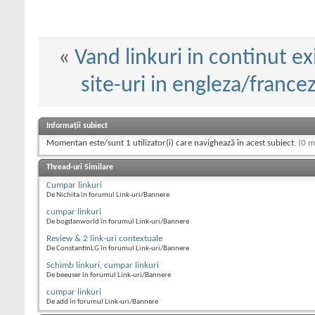
«
Vand linkuri in continut ex
site-uri in engleza/fran
Informații subiect
Momentan este/sunt 1 utilizator(i) care navighează în acest subiect.
(0 m
Thread-uri Similare
Cumpar linkuri
De Nichita în forumul Link-uri/Bannere
cumpar linkuri
De bogdanworld în forumul Link-uri/Bannere
Review & 2 link-uri contextuale
De ConstantinLG în forumul Link-uri/Bannere
Schimb linkuri, cumpar linkuri
De beeuser în forumul Link-uri/Bannere
cumpar linkuri
De add în forumul Link-uri/Bannere