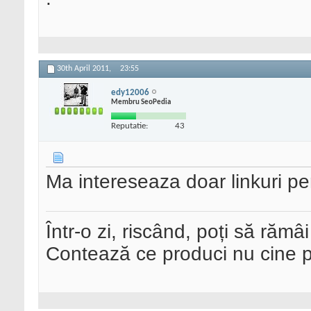
30th April 2011,
23:55
edy12006
Membru SeoPedia
Reputatie:
43
Ma intereseaza doar linkuri p
Într-o zi, riscând, poți să rămâi
Contează ce produci nu cine pre