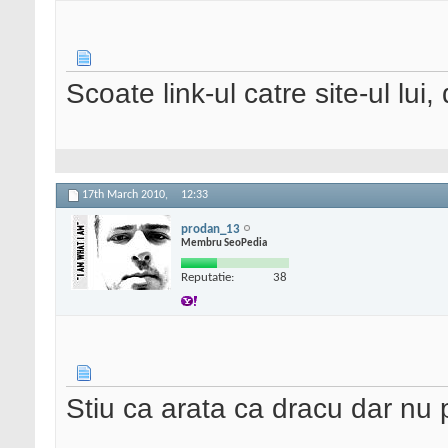
Scoate link-ul catre site-ul lui, 
17th March 2010,
12:33
prodan_13
Membru SeoPedia
Reputatie:
38
Stiu ca arata ca dracu dar nu 