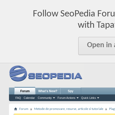
Follow SeoPedia For
with Tapa
Open in
Forum
What's New?
Spy
FAQ
Calendar
Community
Forum Actions
Quick Links
Forum
Metode de promovare, resurse, articole si tutoriale
Plag