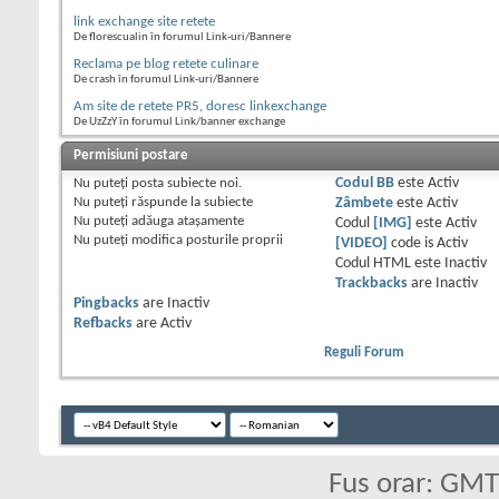
link exchange site retete
De florescualin în forumul Link-uri/Bannere
Reclama pe blog retete culinare
De crash în forumul Link-uri/Bannere
Am site de retete PR5, doresc linkexchange
De UzZzY în forumul Link/banner exchange
Permisiuni postare
Nu puteţi
posta subiecte noi.
Codul BB
este
Activ
Nu puteţi
răspunde la subiecte
Zâmbete
este
Activ
Nu puteţi
adăuga ataşamente
Codul
[IMG]
este
Activ
Nu puteţi
modifica posturile proprii
[VIDEO]
code is
Activ
Codul HTML este
Inactiv
Trackbacks
are
Inactiv
Pingbacks
are
Inactiv
Refbacks
are
Activ
Reguli Forum
Fus orar: GM