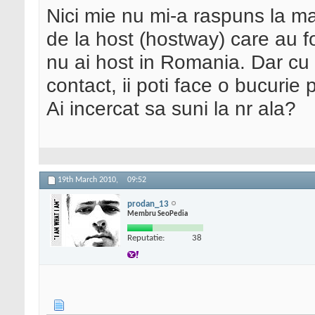
Nici mie nu mi-a raspuns la ma
de la host (hostway) care au f
nu ai host in Romania. Dar cu
contact, ii poti face o bucurie 
Ai incercat sa suni la nr ala?
19th March 2010,
09:52
prodan_13
Membru SeoPedia
Reputatie:
38