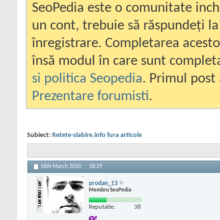
SeoPedia este o comunitate inc
un cont, trebuie să răspundeți la
înregistrare. Completarea acesto
însă modul în care sunt completa
si politica Seopedia
. Primul post 
Prezentare forumisti
.
Subiect:
Retete-slabire.info fura articole
16th March 2010,
18:29
prodan_13
Membru SeoPedia
Reputatie:
38