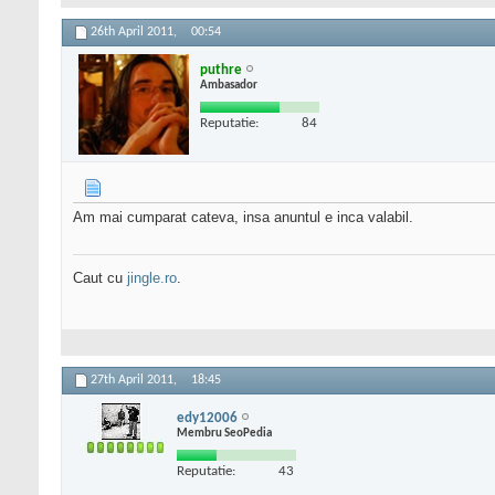
26th April 2011,
00:54
puthre
Ambasador
Reputatie:
84
Am mai cumparat cateva, insa anuntul e inca valabil.
Caut cu
jingle.ro
.
27th April 2011,
18:45
edy12006
Membru SeoPedia
Reputatie:
43