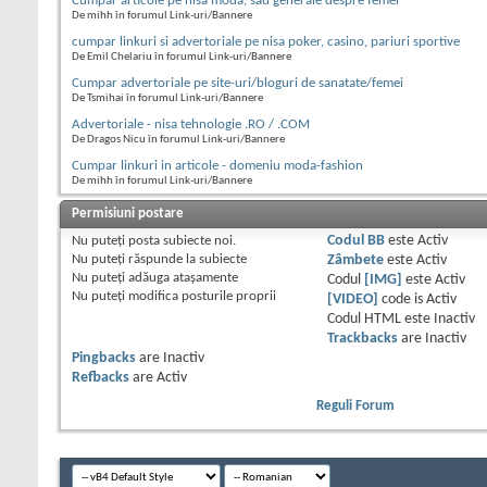
Cumpar articole pe nisa moda, sau generale despre femei
De mihh în forumul Link-uri/Bannere
cumpar linkuri si advertoriale pe nisa poker, casino, pariuri sportive
De Emil Chelariu în forumul Link-uri/Bannere
Cumpar advertoriale pe site-uri/bloguri de sanatate/femei
De Tsmihai în forumul Link-uri/Bannere
Advertoriale - nisa tehnologie .RO / .COM
De Dragos Nicu în forumul Link-uri/Bannere
Cumpar linkuri in articole - domeniu moda-fashion
De mihh în forumul Link-uri/Bannere
Permisiuni postare
Nu puteţi
posta subiecte noi.
Codul BB
este
Activ
Nu puteţi
răspunde la subiecte
Zâmbete
este
Activ
Nu puteţi
adăuga ataşamente
Codul
[IMG]
este
Activ
Nu puteţi
modifica posturile proprii
[VIDEO]
code is
Activ
Codul HTML este
Inactiv
Trackbacks
are
Inactiv
Pingbacks
are
Inactiv
Refbacks
are
Activ
Reguli Forum