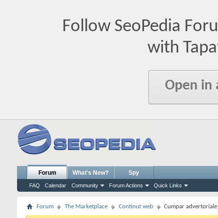
Follow SeoPedia For
with Tapa
Open in
Forum
What's New?
Spy
FAQ
Calendar
Community
Forum Actions
Quick Links
Forum
The Marketplace
Continut web
Cumpar advertoriale 