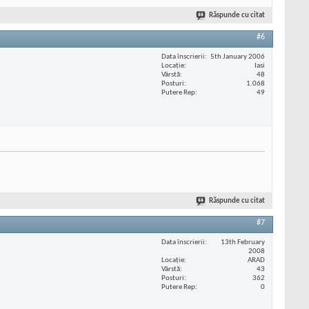
Răspunde cu citat
#6
Data înscrierii
5th January 2006
Locaţie
Iasi
Vârstă
48
Posturi
1.068
Putere Rep
49
Răspunde cu citat
#7
Data înscrierii
13th February
2008
Locaţie
ARAD
Vârstă
43
Posturi
362
Putere Rep
0