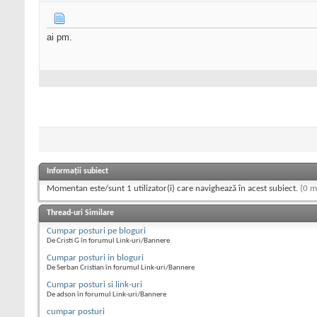
ai pm.
Informații subiect
Momentan este/sunt 1 utilizator(i) care navighează în acest subiect.
(0 m
Thread-uri Similare
Cumpar posturi pe bloguri
De Cristi G în forumul Link-uri/Bannere
Cumpar posturi in bloguri
De Serban Cristian în forumul Link-uri/Bannere
Cumpar posturi si link-uri
De adson în forumul Link-uri/Bannere
cumpar posturi