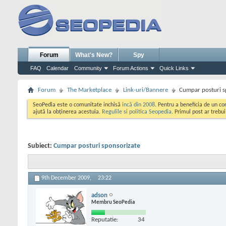
Forum
What's New?
Spy
FAQ
Calendar
Community
Forum Actions
Quick Links
Forum
The Marketplace
Link-uri/Bannere
Cumpar posturi s
SeoPedia este o comunitate inchisă
incă din 2008
. Pentru a beneficia de un c
ajută la obținerea acestuia.
Regulile si politica Seopedia
. Primul post ar trebu
Subiect:
Cumpar posturi sponsorizate
9th December 2009,
23:22
adson
Membru SeoPedia
Reputatie:
34