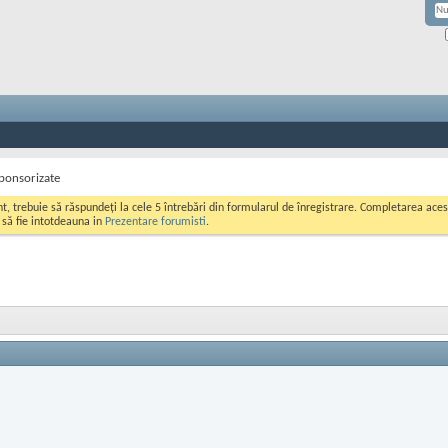
ponsorizate
ont, trebuie să răspundeți la cele 5 întrebări din formularul de înregistrare. Completarea a
i să fie intotdeauna in
Prezentare forumisti
.