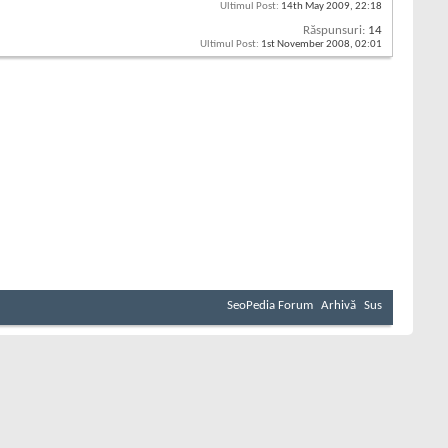
Ultimul Post:
14th May 2009,
22:18
Răspunsuri:
14
Ultimul Post:
1st November 2008,
02:01
SeoPedia Forum
Arhivă
Sus