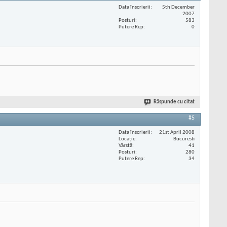
Data înscrierii
5th December
2007
Posturi
583
Putere Rep
0
Răspunde cu citat
#5
Data înscrierii
21st April 2008
Locaţie
Bucuresti
Vârstă
41
Posturi
280
Putere Rep
34