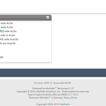
B
este
Activ
e
este
Activ
MG]
este
Activ
code is
Activ
TML este
Inactiv
ks
are
Inactiv
rum
Fus orar: GMT +3. Acum este
13:47
.
Powered by vBulletin™ Versiunea 4.2.0
Copyright © 2026 vBulletin Solutions, Inc. Toate drepturile rezervate.
Search Engine Friendly URLs by
vBSEO
3.5.1 PL1
Traducere vBulletin™ in Romana:
Teascu Dorin
Copyright 2002-2015
SeoPedia