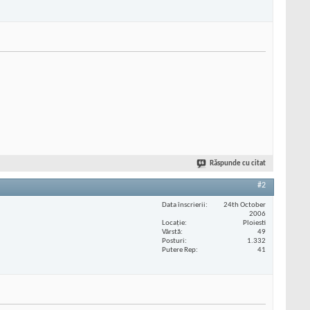
Răspunde cu citat
#2
Data înscrierii
24th October
2006
Locaţie
Ploiesti
Vârstă
49
Posturi
1.332
Putere Rep
41