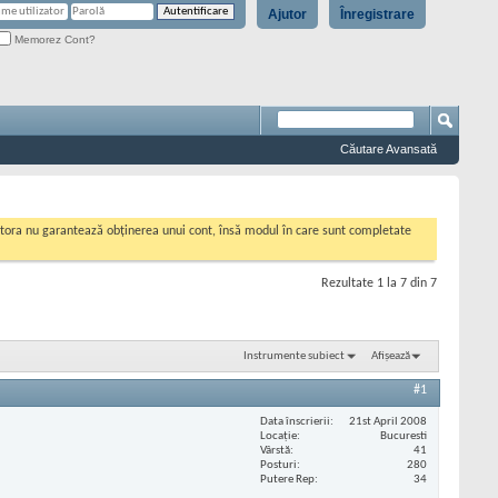
Ajutor
Înregistrare
Memorez Cont?
Căutare Avansată
cestora nu garantează obținerea unui cont, însă modul în care sunt completate
Rezultate 1 la 7 din 7
Instrumente subiect
Afișează
#1
Data înscrierii
21st April 2008
Locaţie
Bucuresti
Vârstă
41
Posturi
280
Putere Rep
34