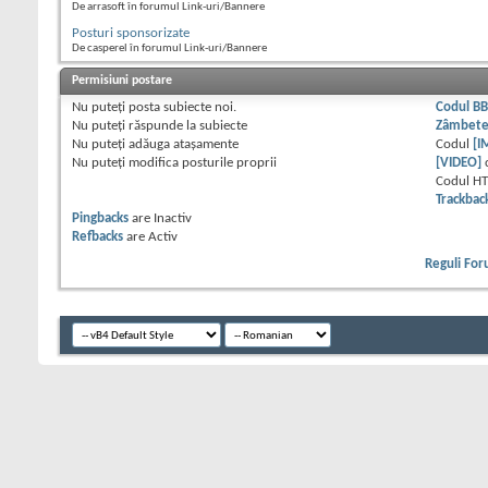
De arrasoft în forumul Link-uri/Bannere
Posturi sponsorizate
De casperel în forumul Link-uri/Bannere
Permisiuni postare
Nu puteţi
posta subiecte noi.
Codul B
Nu puteţi
răspunde la subiecte
Zâmbet
Nu puteţi
adăuga ataşamente
Codul
[I
Nu puteţi
modifica posturile proprii
[VIDEO]
Codul H
Trackbac
Pingbacks
are
Inactiv
Refbacks
are
Activ
Reguli Fo