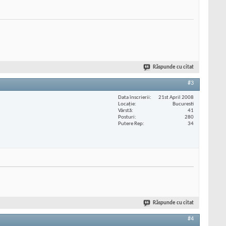
Răspunde cu citat
#3
Data înscrierii
21st April 2008
Locaţie
Bucuresti
Vârstă
41
Posturi
280
Putere Rep
34
Răspunde cu citat
#4