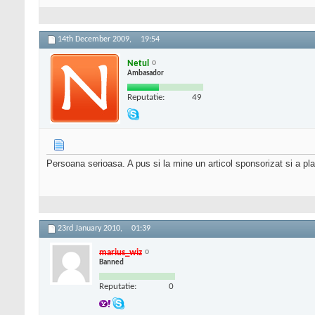
14th December 2009,
19:54
Netul
Ambasador
Reputatie:
49
Persoana serioasa. A pus si la mine un articol sponsorizat si a pla
23rd January 2010,
01:39
marius_wiz
Banned
Reputatie:
0