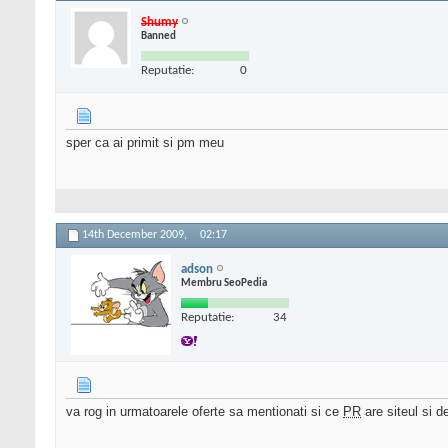
Shumy
Banned
Reputatie:
0
sper ca ai primit si pm meu
14th December 2009,
02:17
adson
Membru SeoPedia
Reputatie:
34
va rog in urmatoarele oferte sa mentionati si ce
PR
are siteul si d