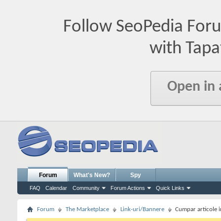
Follow SeoPedia For
with Tapa
Open in
Forum
What's New?
Spy
FAQ
Calendar
Community
Forum Actions
Quick Links
Forum
The Marketplace
Link-uri/Bannere
Cumpar articole i