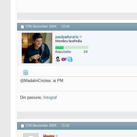
17th December 2009,
12:24
paulpadurariu
Membru SeoPedia
Reputatie:
34
@MadalinCristea: ai PM
Din pasiune,
fotograf
17th December 2009,
15:10
Shumy