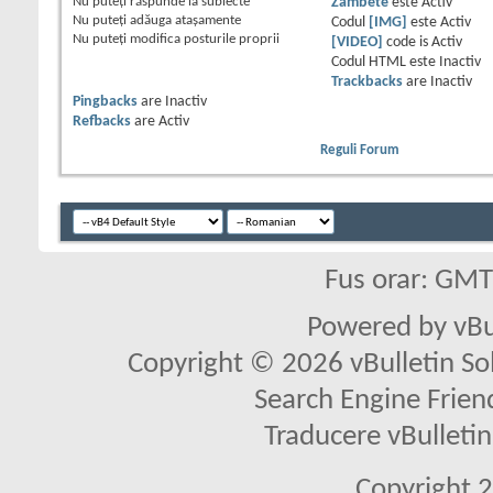
Nu puteţi
răspunde la subiecte
Zâmbete
este
Activ
Nu puteţi
adăuga ataşamente
Codul
[IMG]
este
Activ
Nu puteţi
modifica posturile proprii
[VIDEO]
code is
Activ
Codul HTML este
Inactiv
Trackbacks
are
Inactiv
Pingbacks
are
Inactiv
Refbacks
are
Activ
Reguli Forum
Fus orar: GM
Powered by vBu
Copyright © 2026 vBulletin Solu
Search Engine Frien
Traducere vBullet
Copyright 