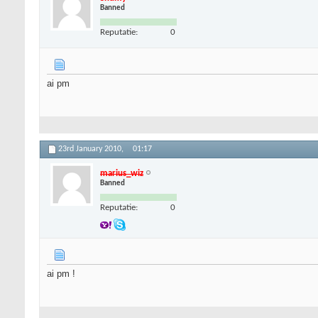
Banned
Reputatie:
0
ai pm
23rd January 2010,
01:17
marius_wiz
Banned
Reputatie:
0
ai pm !