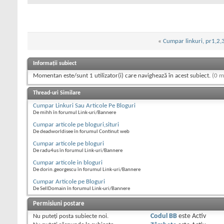
«
Cumpar linkuri, pr1,2,3
Informații subiect
Momentan este/sunt 1 utilizator(i) care navighează în acest subiect.
(0 m
Thread-uri Similare
Cumpar Linkuri Sau Articole Pe Bloguri
De mihh în forumul Link-uri/Bannere
Cumpar articole pe bloguri,situri
De deadworldisee în forumul Continut web
Cumpar articole pe bloguri
De radu4us în forumul Link-uri/Bannere
Cumpar articole in bloguri
De dorin.georgescu în forumul Link-uri/Bannere
Cumpar Articole pe Bloguri
De SellDomain în forumul Link-uri/Bannere
Permisiuni postare
Nu puteţi
posta subiecte noi.
Codul BB
este
Activ