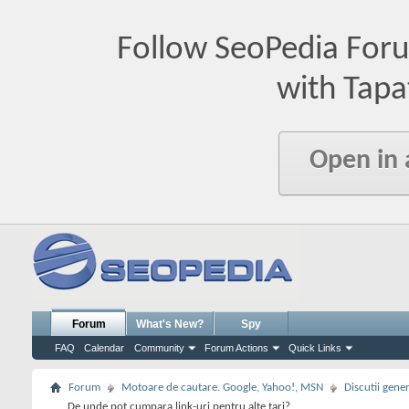
Follow SeoPedia For
with Tapa
Open in
Forum
What's New?
Spy
FAQ
Calendar
Community
Forum Actions
Quick Links
Forum
Motoare de cautare. Google, Yahoo!, MSN
Discutii gene
De unde pot cumpara link-uri pentru alte tari?