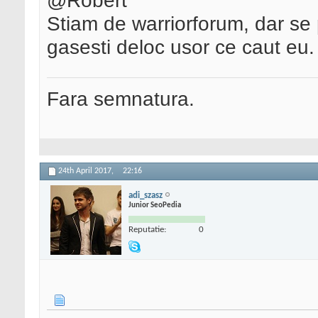
@Robert
Stiam de warriorforum, dar se 
gasesti deloc usor ce caut eu.
Fara semnatura.
24th April 2017,
22:16
adi_szasz
Junior SeoPedia
Reputatie:
0