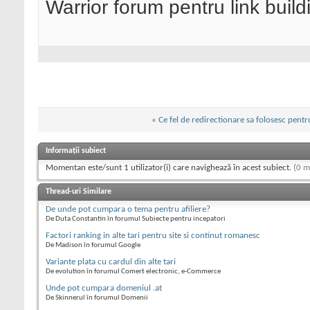
Warrior forum pentru link buil
«
Ce fel de redirectionare sa folosesc pentr
Informații subiect
Momentan este/sunt 1 utilizator(i) care navighează în acest subiect.
(0 m
Thread-uri Similare
De unde pot cumpara o tema pentru afiliere?
De Duta Constantin în forumul Subiecte pentru incepatori
Factori ranking in alte tari pentru site si continut romanesc
De Madison în forumul Google
Variante plata cu cardul din alte tari
De evolution în forumul Comert electronic, e-Commerce
Unde pot cumpara domeniul .at
De Skinnerul în forumul Domenii