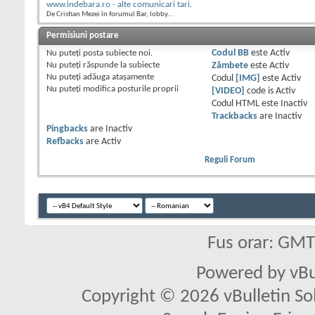
www.indebara.ro - alte comunicari tari.
De Cristian Mezei în forumul Bar, lobby...
Permisiuni postare
Nu puteţi
posta subiecte noi.
Codul BB
este
Activ
Nu puteţi
răspunde la subiecte
Zâmbete
este
Activ
Nu puteţi
adăuga ataşamente
Codul
[IMG]
este
Activ
Nu puteţi
modifica posturile proprii
[VIDEO]
code is
Activ
Codul HTML este
Inactiv
Trackbacks
are
Inactiv
Pingbacks
are
Inactiv
Refbacks
are
Activ
Reguli Forum
Fus orar: GM
Powered by vBu
Copyright © 2026 vBulletin Solu