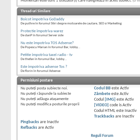
Momentan este/sunt 1 utilizator(i) care navighează în acest subiect.
(0 m
Thread-uri Similare
Boicot impotriva GoDaddy
De puthre în forumul Stiri despre motoarele de cautare, SEO si Marketing
Protectie impotriva warez
De danP în forumul Server side
Nu este impotriva TOS Adsense?
De Popescu Marian în forumul Bar, lobby...
Petitie impotriva taxei radio - tv
De thefan în forumul Bar, lobby...
Este impotriva adsense Tos ?
De florin în forumul Adsense
Permisiuni postare
Nu puteţi
posta subiecte noi.
Codul BB
este
Activ
Nu puteţi
răspunde la subiecte
Zâmbete
este
Activ
Nu puteţi
adăuga ataşamente
Codul
[IMG]
este
Activ
Nu puteţi
modifica posturile proprii
[VIDEO]
code is
Activ
Codul HTML este
Inactiv
Trackbacks
are
Inactiv
Pingbacks
are
Inactiv
Refbacks
are
Activ
Reguli Forum