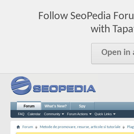
Follow SeoPedia For
with Tapa
Open in
Forum
What's New?
Spy
FAQ
Calendar
Community
Forum Actions
Quick Links
Forum
Metode de promovare, resurse, articole si tutoriale
Plag