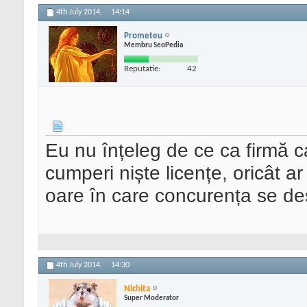
4th July 2014,
14:14
Prometeu
Membru SeoPedia
Reputatie:
42
Eu nu înțeleg de ce ca firmă c
cumperi niște licențe, oricât a
oare în care concurența se des
4th July 2014,
14:30
Nichita
Super Moderator