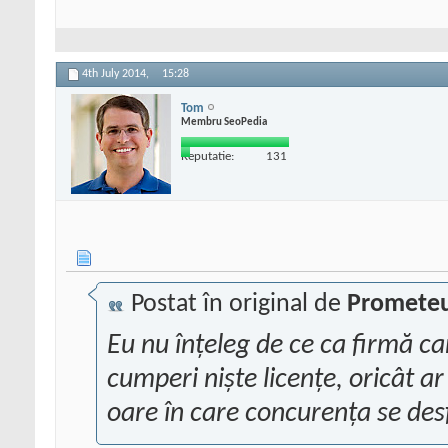
4th July 2014,
15:28
Tom
Membru SeoPedia
Reputatie:
131
Postat în original de
Promete
Eu nu înțeleg de ce ca firmă ca
cumperi niște licențe, oricât ar
oare în care concurența se desf