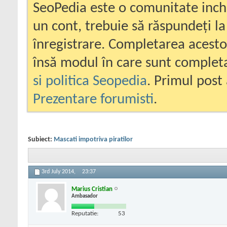
SeoPedia este o comunitate inc
un cont, trebuie să răspundeți la
înregistrare. Completarea acesto
însă modul în care sunt completa
si politica Seopedia
. Primul post 
Prezentare forumisti
.
Subiect:
Mascati impotriva piratilor
3rd July 2014,
23:37
Marius Cristian
Ambasador
Reputatie:
53