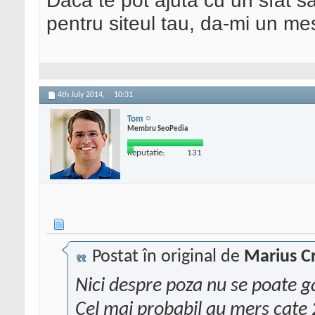
Daca te pot ajuta cu un sfat s
pentru siteul tau, da-mi un me
4th July 2014,
10:31
Tom
Membru SeoPedia
Reputatie:
131
Postat în original de
Marius Cr
Nici despre poza nu se poate g
Cel mai probabil au mers cate 