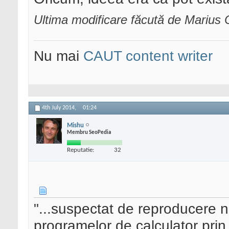
Ultima modificare făcută de Marius C
Nu mai
CAUT content writer
4th July 2014,
01:24
Mishu
Membru SeoPedia
Reputatie:
32
"...suspectat de reproducere n
programelor de calculator prin 