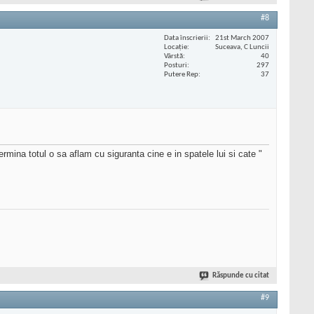
#8
Data înscrierii
21st March 2007
Locaţie
Suceava, C Luncii
Vârstă
40
Posturi
297
Putere Rep
37
rmina totul o sa aflam cu siguranta cine e in spatele lui si cate "
Răspunde cu citat
#9