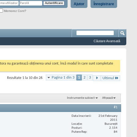
Ajutor
Înregistrare
Memorez Cont?
Căutare Avansată
cestora nu garantează obținerea unui cont, însă modul în care sunt completate
Pagina 1 din 3
1
2
3
Rezultate 1 la 10 din 26
Ultimul
Instrumente subiect
Afișează
#1
Data înscrierii
21st February
2011
Locaţie
București
Posturi
2.154
Putere Rep
84