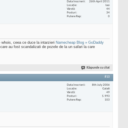
Data înscrierii
26th April 2011
Locaţie
Iasi
Vârstă
44
Posturi
34
Putere Rep
0
 whois, ceea ce duce la intarzieri
Namecheap Blog » GoDaddy
are au fost scandalizati de pozele de la un safari la care
Răspunde cu citat
#10
Data înscrierii
8th July 2006
Locaţie
Galati
Vârstă
49
Posturi
5.993
Putere Rep
103