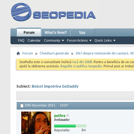
Forum
What's New?
Spy
FAQ
Calendar
Community
Forum Actions
Quick Links
Forum
Chestiuni generale
Stiri despre motoarele de cautare, S
SeoPedia este o comunitate inchisă
incă din 2008
. Pentru a beneficia de un c
ajută la obținerea acestuia.
Regulile si politica Seopedia
. Primul post ar trebu
Subiect:
Boicot impotriva GoDaddy
29th December 2011,
13:07
puthre
Ambasador
Reputatie:
84