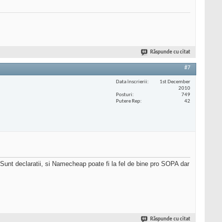
Răspunde cu citat
#7
Data înscrierii
1st December
2010
Posturi
749
Putere Rep
42
. Sunt declaratii, si Namecheap poate fi la fel de bine pro SOPA dar
Răspunde cu citat