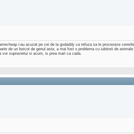
 namecheap i-au acuzat pe cei de la godaddy ca refuza sa le proceseze cererile
e de un boicot de genul asta, a mai fost o problema cu iubitorii de animale c
a vor supravietui si acum, is prea mari ca cada.