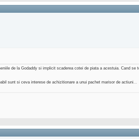
eniile de la Godaddy si implicit scaderea cotei de piata a acestuia. Cand se te
il sunt si ceva interese de achizitionare a unui pachet marisor de actiuni...