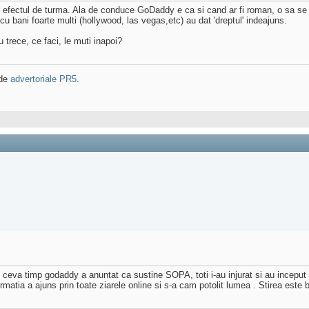
 efectul de turma. Ala de conduce GoDaddy e ca si cand ar fi roman, o sa se
 bani foarte multi (hollywood, las vegas,etc) au dat 'dreptul' indeajuns.
u trece, ce faci, le muti inapoi?
 de
advertoriale PR5
.
m ceva timp godaddy a anuntat ca sustine SOPA, toti i-au injurat si au incepu
atia a ajuns prin toate ziarele online si s-a cam potolit lumea . Stirea este