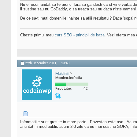
Nu e recomandat sa te arunci fara sa gandesti cand vine vorba de
il sustine sau nu GoDaddy, o sa treaca sau nu daca niste oameni cu
De ce sa-ti muti domeniile inainte sa aflii rezultatul? Daca 'sopa' n
Citeste primul meu
curs SEO - principii de baza
. Vezi oferta mea
29th December 2011,
13:40
Maldinii
Membru SeoPedia
Reputatie:
42
Informatiile sunt gresite in mare parte . Povestea este asa : Acu
anuntat in mod public acum 2-3 zile ca nu mai sustine SOPA, inform