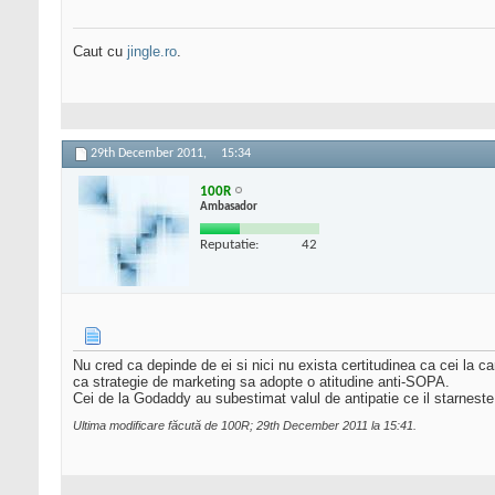
Caut cu
jingle.ro
.
29th December 2011,
15:34
100R
Ambasador
Reputatie:
42
Nu cred ca depinde de ei si nici nu exista certitudinea ca cei la c
ca strategie de marketing sa adopte o atitudine anti-SOPA.
Cei de la Godaddy au subestimat valul de antipatie ce il starnes
Ultima modificare făcută de 100R; 29th December 2011 la
15:41
.