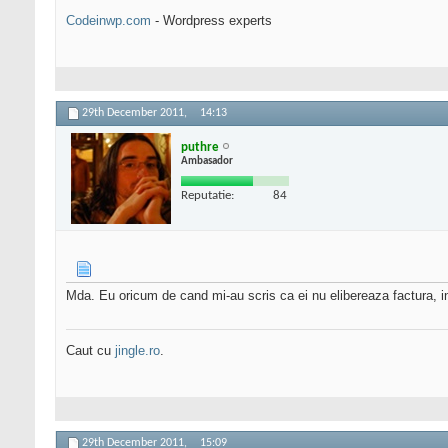
Codeinwp.com
- Wordpress experts
29th December 2011,
14:13
puthre
Ambasador
Reputatie:
84
Mda. Eu oricum de cand mi-au scris ca ei nu elibereaza factura, i
Caut cu
jingle.ro
.
29th December 2011,
15:09