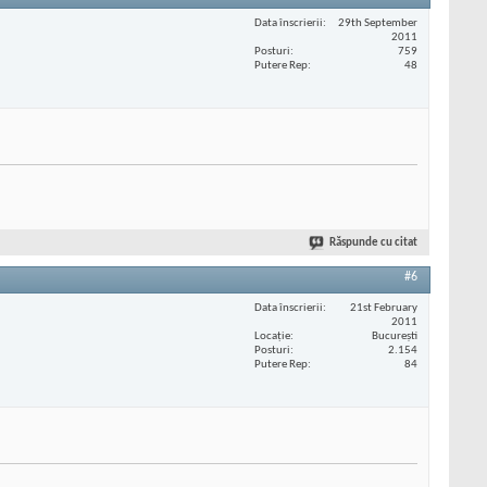
Data înscrierii
29th September
2011
Posturi
759
Putere Rep
48
Răspunde cu citat
#6
Data înscrierii
21st February
2011
Locaţie
București
Posturi
2.154
Putere Rep
84