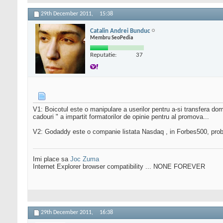
29th December 2011,
15:38
Catalin Andrei Bunduc
Membru SeoPedia
Reputatie:
37
V1: Boicotul este o manipulare a userilor pentru a-si transfera dom
cadouri " a impartit formatorilor de opinie pentru al promova...
V2: Godaddy este o companie listata Nasdaq , in Forbes500, probab
Imi place sa
Joc Zuma
Internet Explorer browser compatibility ... NONE FOREVER
29th December 2011,
16:38