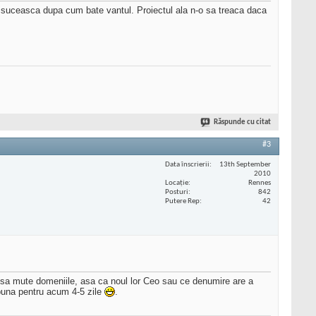
 suceasca dupa cum bate vantul. Proiectul ala n-o sa treaca daca
Răspunde cu citat
#3
Data înscrierii
13th September
2010
Locaţie
Rennes
Posturi
842
Putere Rep
42
t sa mute domeniile, asa ca noul lor Ceo sau ce denumire are a
 buna pentru acum 4-5 zile
.