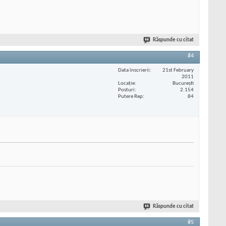
Răspunde cu citat
#4
Data înscrierii
21st February
2011
Locaţie
București
Posturi
2.154
Putere Rep
84
Răspunde cu citat
#5