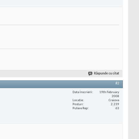
Răspunde cu citat
#2
Data înscrierii
19th February
2008
Locaţie
Craiova
Posturi
2.239
Putere Rep
63