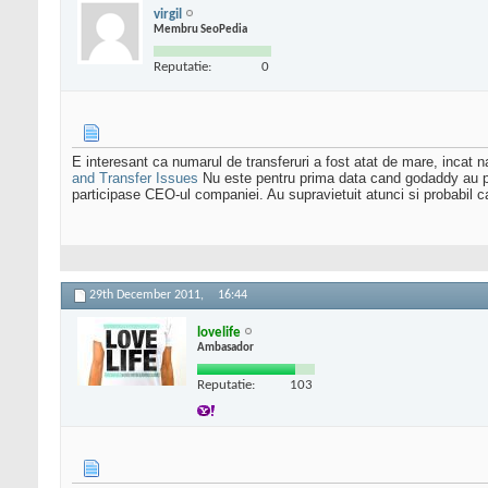
virgil
Membru SeoPedia
Reputatie:
0
E interesant ca numarul de transferuri a fost atat de mare, incat
and Transfer Issues
Nu este pentru prima data cand godaddy au part
participase CEO-ul companiei. Au supravietuit atunci si probabil c
29th December 2011,
16:44
lovelife
Ambasador
Reputatie:
103