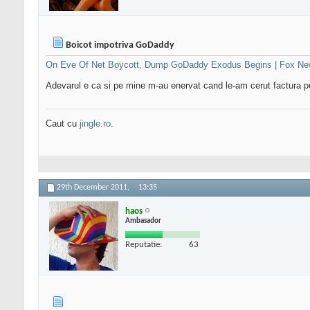
Boicot impotriva GoDaddy
On Eve Of Net Boycott, Dump GoDaddy Exodus Begins | Fox N
Adevarul e ca si pe mine m-au enervat cand le-am cerut factura pe
Caut cu
jingle.ro
.
29th December 2011,
13:35
haos
Ambasador
Reputatie:
63