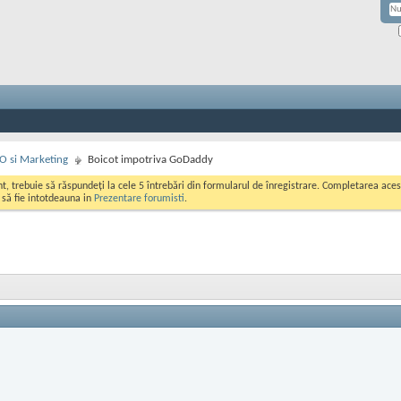
EO si Marketing
Boicot impotriva GoDaddy
ont, trebuie să răspundeți la cele 5 întrebări din formularul de înregistrare. Completarea a
i să fie intotdeauna in
Prezentare forumisti
.