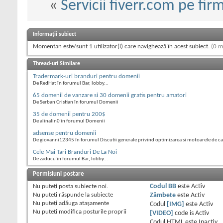
«
Servicii fiverr.com pe fir
Informații subiect
Momentan este/sunt 1 utilizator(i) care navighează în acest subiect.
(0 m
Thread-uri Similare
Tradermark-uri branduri pentru domenii
De RedHat în forumul Bar, lobby...
65 domenii de vanzare si 30 domenii gratis pentru amatori
De Serban Cristian în forumul Domenii
35 de domenii pentru 200$
De alinalin0 în forumul Domenii
adsense pentru domenii
De giovanni12345 în forumul Discutii generale privind optimizarea si motoarele de c
Cele Mai Tari Branduri De La Noi
De zaducu în forumul Bar, lobby...
Permisiuni postare
Nu puteţi
posta subiecte noi.
Codul BB
este
Activ
Nu puteţi
răspunde la subiecte
Zâmbete
este
Activ
Nu puteţi
adăuga ataşamente
Codul
[IMG]
este
Activ
Nu puteţi
modifica posturile proprii
[VIDEO]
code is
Activ
Codul HTML este
Inactiv