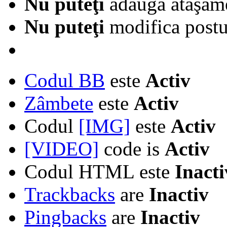
Nu puteţi
adăuga ataşam
Nu puteţi
modifica postur
Codul BB
este
Activ
Zâmbete
este
Activ
Codul
[IMG]
este
Activ
[VIDEO]
code is
Activ
Codul HTML este
Inacti
Trackbacks
are
Inactiv
Pingbacks
are
Inactiv