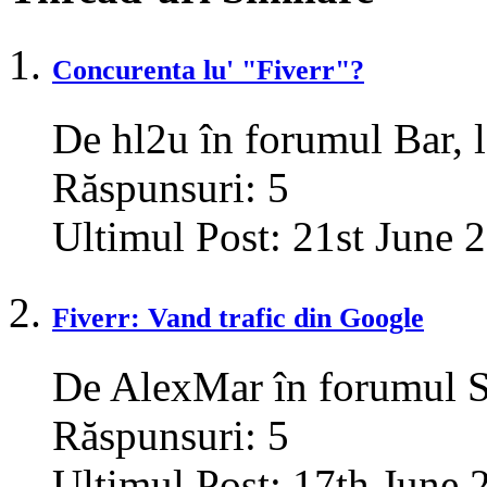
Concurenta lu' "Fiverr"?
De hl2u în forumul Bar, l
Răspunsuri:
5
Ultimul Post:
21st June 
Fiverr: Vand trafic din Google
De AlexMar în forumul Se
Răspunsuri:
5
Ultimul Post:
17th June 