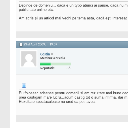
Depinde de domeniu... dacă e un typo atunci ai şanse, dacă nu mai
publicitate online etc.
Am scris şi un articol mai vechi pe tema asta, dacă eşti interesat 
23rd April 2009,
19:07
Costin
Membru SeoPedia
Reputatie:
36
Eu folosesc adsense pentru domenii si am rezultate mai bune dec
prea castigam mare lucru...acum castig tot o suma infirma, dar m
Rezultate spectaculoase nu cred ca poti avea.