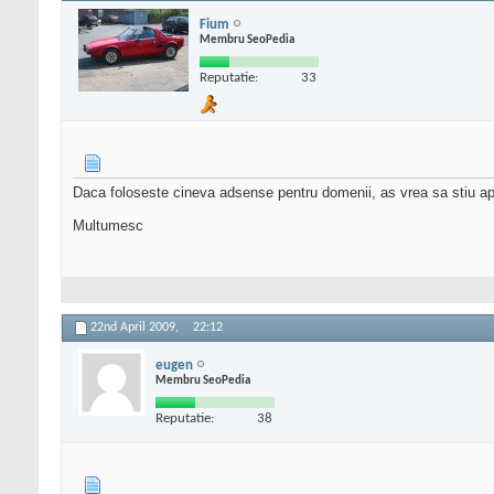
Fium
Membru SeoPedia
Reputatie:
33
Daca foloseste cineva adsense pentru domenii, as vrea sa stiu apr
Multumesc
22nd April 2009,
22:12
eugen
Membru SeoPedia
Reputatie:
38