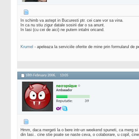
In schimb va astept in Bucuresti ptr. cei care vor sa vina.
In ca nu stiu zigur datale sosirii dar o sa anunt.
In Iasi (cu cei de aici) ne putem intalni oricand.
Krumel
- apeleaza la serviciile oferite de mine prin formularul de p
18th February 2006,
13:05
necropsique
Ambasador
Reputatie:
39
Hmm, daca mergeti la o bere intr-un weekend spuneti, ca merg si 
din Iasi.. cine stie poate se naste ceva, o colaborare, u copil, cine 