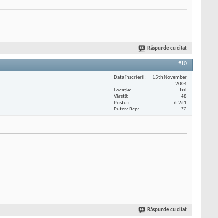
Răspunde cu citat
#10
Data înscrierii
15th November
2004
Locaţie
Iasi
Vârstă
48
Posturi
6.261
Putere Rep
72
Răspunde cu citat