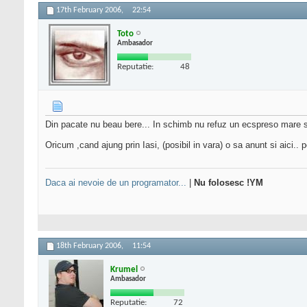
17th February 2006,
22:54
Toto
Ambasador
Reputatie:
48
Din pacate nu beau bere... In schimb nu refuz un ecspreso mare si t
Oricum ,cand ajung prin Iasi, (posibil in vara) o sa anunt si aici..
Daca ai nevoie de un programator...
|
Nu folosesc !YM
18th February 2006,
11:54
Krumel
Ambasador
Reputatie:
72