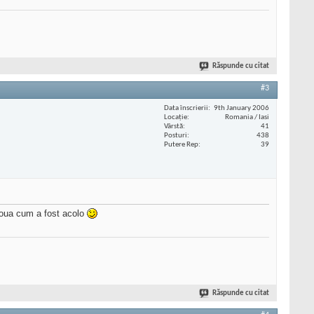
Răspunde cu citat
#3
Data înscrierii
9th January 2006
Locaţie
Romania / Iasi
Vârstă
41
Posturi
438
Putere Rep
39
 noua cum a fost acolo
Răspunde cu citat