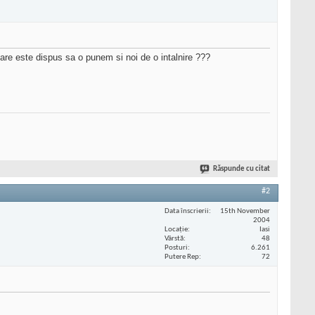
care este dispus sa o punem si noi de o intalnire ???
Răspunde cu citat
#2
Data înscrierii
15th November
2004
Locaţie
Iasi
Vârstă
48
Posturi
6.261
Putere Rep
72