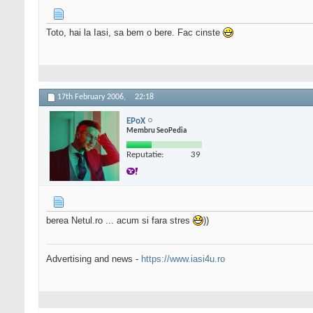
Toto, hai la Iasi, sa bem o bere. Fac cinste
17th February 2006,
22:18
EPoX
Membru SeoPedia
Reputatie:
39
berea Netul.ro ... acum si fara stres
))
Advertising and news -
https://www.iasi4u.ro