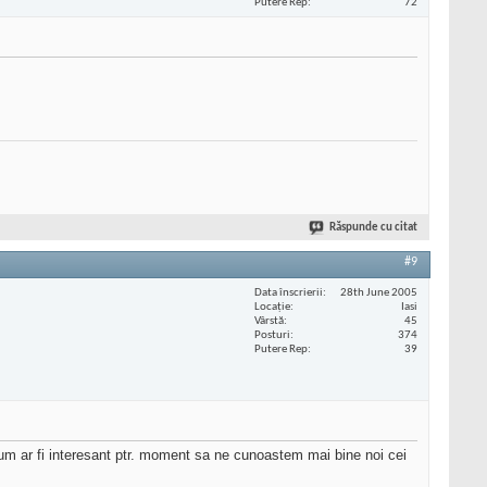
Putere Rep
72
Răspunde cu citat
#9
Data înscrierii
28th June 2005
Locaţie
Iasi
Vârstă
45
Posturi
374
Putere Rep
39
um ar fi interesant ptr. moment sa ne cunoastem mai bine noi cei