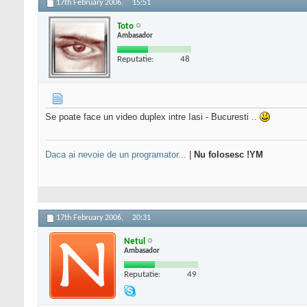
17th February 2006,
15:51
Toto
Ambasador
Reputatie:
48
Se poate face un video duplex intre Iasi - Bucuresti ..
Daca ai nevoie de un programator...
|
Nu folosesc !YM
17th February 2006,
20:31
Netul
Ambasador
Reputatie:
49