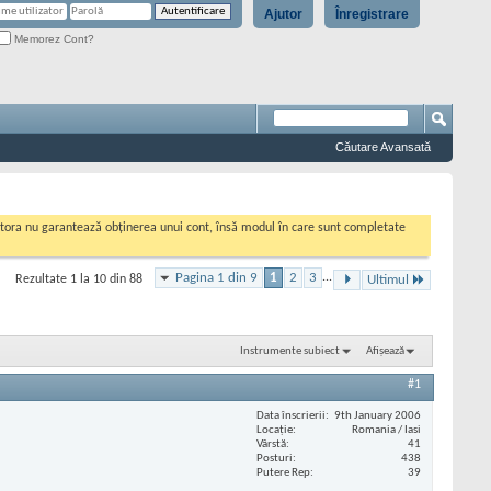
Ajutor
Înregistrare
Memorez Cont?
Căutare Avansată
cestora nu garantează obținerea unui cont, însă modul în care sunt completate
Pagina 1 din 9
1
2
3
...
Rezultate 1 la 10 din 88
Ultimul
Instrumente subiect
Afișează
#1
Data înscrierii
9th January 2006
Locaţie
Romania / Iasi
Vârstă
41
Posturi
438
Putere Rep
39