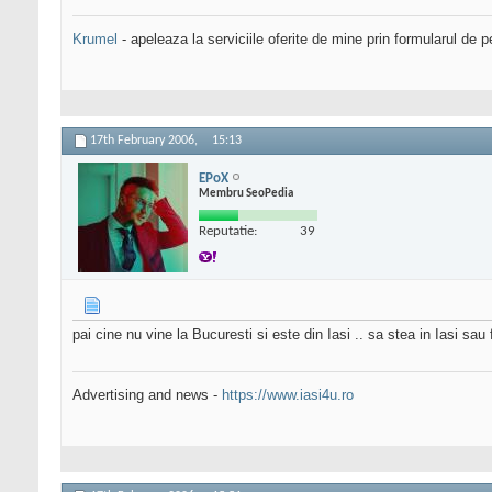
Krumel
- apeleaza la serviciile oferite de mine prin formularul de p
17th February 2006,
15:13
EPoX
Membru SeoPedia
Reputatie:
39
pai cine nu vine la Bucuresti si este din Iasi .. sa stea in Iasi 
Advertising and news -
https://www.iasi4u.ro