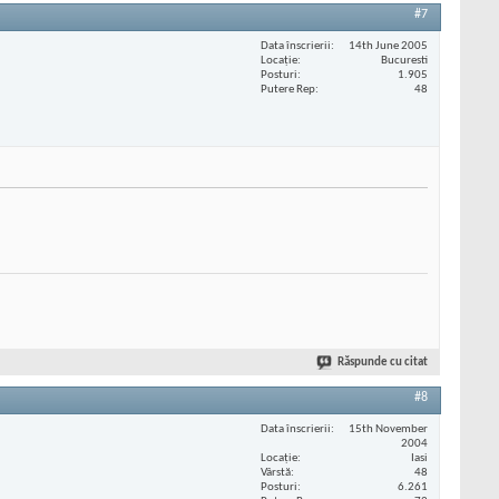
#7
Data înscrierii
14th June 2005
Locaţie
Bucuresti
Posturi
1.905
Putere Rep
48
Răspunde cu citat
#8
Data înscrierii
15th November
2004
Locaţie
Iasi
Vârstă
48
Posturi
6.261