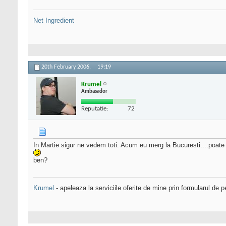
Net Ingredient
20th February 2006,
19:19
Krumel
Ambasador
Reputatie:
72
In Martie sigur ne vedem toti. Acum eu merg la Bucuresti....poat
ben?
Krumel
- apeleaza la serviciile oferite de mine prin formularul de p