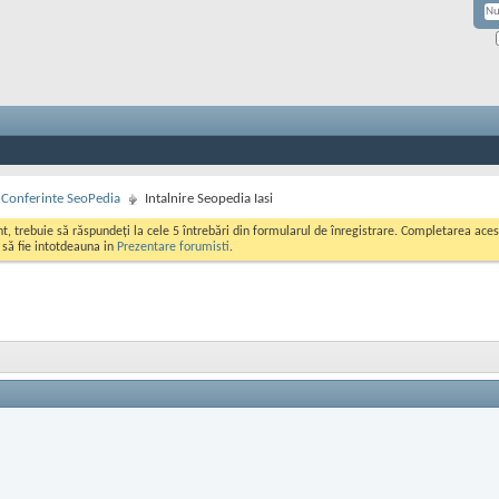
si Conferinte SeoPedia
Intalnire Seopedia Iasi
ont, trebuie să răspundeți la cele 5 întrebări din formularul de înregistrare. Completarea a
i să fie intotdeauna in
Prezentare forumisti
.