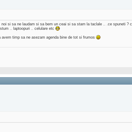
i noi si sa ne laudam si sa bem un ceai si sa stam la taclale .. .ce spuneti ? 
stum .. laptoopuri .. celulare etc
sa avem timp sa ne asezam agenda bine de tot si frumos