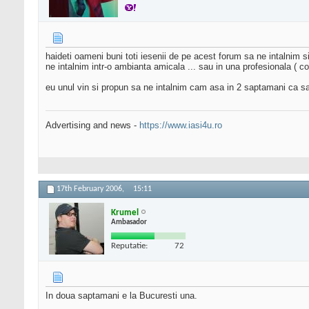
haideti oameni buni toti iesenii de pe acest forum sa ne intalnim s
ne intalnim intr-o ambianta amicala ... sau in una profesionala ( co
eu unul vin si propun sa ne intalnim cam asa in 2 saptamani ca 
Advertising and news -
https://www.iasi4u.ro
17th February 2006,
15:11
Krumel
Ambasador
Reputatie:
72
In doua saptamani e la Bucuresti una.