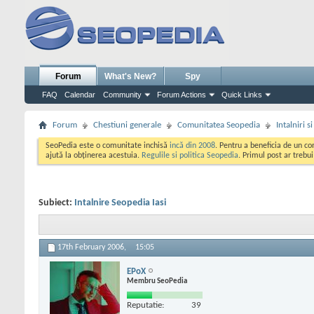
Forum
What's New?
Spy
FAQ
Calendar
Community
Forum Actions
Quick Links
Forum
Chestiuni generale
Comunitatea Seopedia
Intalniri 
SeoPedia este o comunitate inchisă
incă din 2008
. Pentru a beneficia de un c
ajută la obținerea acestuia.
Regulile si politica Seopedia
. Primul post ar trebu
Subiect:
Intalnire Seopedia Iasi
17th February 2006,
15:05
EPoX
Membru SeoPedia
Reputatie:
39