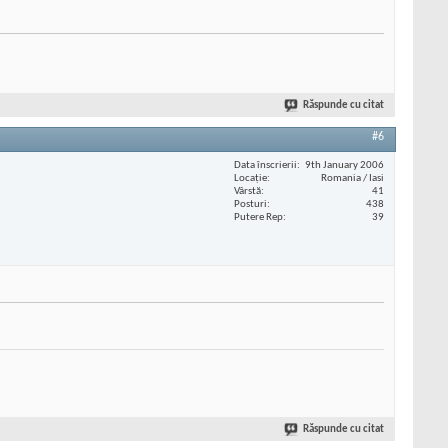
Răspunde cu citat
#6
Data înscrierii
9th January 2006
Locaţie
Romania / Iasi
Vârstă
41
Posturi
438
Putere Rep
39
Răspunde cu citat