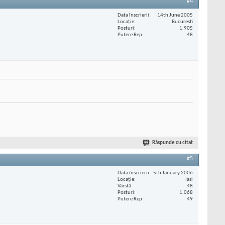
#4
Data înscrierii
14th June 2005
Locaţie
Bucuresti
Posturi
1.905
Putere Rep
48
Răspunde cu citat
#5
Data înscrierii
5th January 2006
Locaţie
Iasi
Vârstă
48
Posturi
1.068
Putere Rep
49