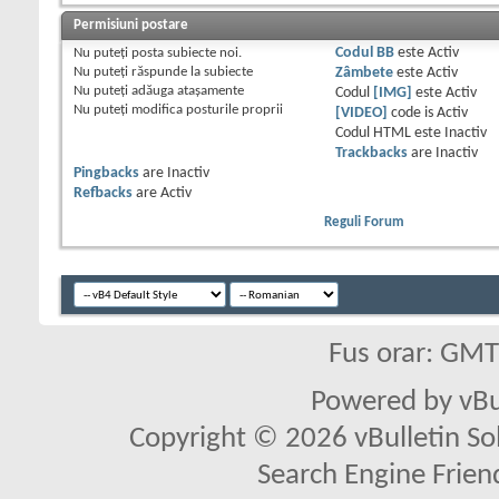
Permisiuni postare
Nu puteţi
posta subiecte noi.
Codul BB
este
Activ
Nu puteţi
răspunde la subiecte
Zâmbete
este
Activ
Nu puteţi
adăuga ataşamente
Codul
[IMG]
este
Activ
Nu puteţi
modifica posturile proprii
[VIDEO]
code is
Activ
Codul HTML este
Inactiv
Trackbacks
are
Inactiv
Pingbacks
are
Inactiv
Refbacks
are
Activ
Reguli Forum
Fus orar: GM
Powered by vBu
Copyright © 2026 vBulletin Solu
Search Engine Frien