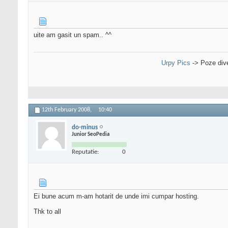
uite am gasit un spam.. ^^
Urpy Pics
-> Poze div
12th February 2008,
10:40
do-minus
Junior SeoPedia
Reputatie:
0
Ei bune acum m-am hotarit de unde imi cumpar hosting.
Thk to all