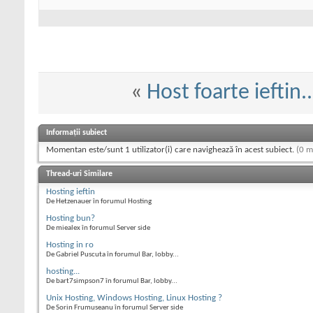
«
Host foarte ieftin..
Informații subiect
Momentan este/sunt 1 utilizator(i) care navighează în acest subiect.
(0 m
Thread-uri Similare
Hosting ieftin
De Hetzenauer în forumul Hosting
Hosting bun?
De miealex în forumul Server side
Hosting in ro
De Gabriel Puscuta în forumul Bar, lobby...
hosting...
De bart7simpson7 în forumul Bar, lobby...
Unix Hosting, Windows Hosting, Linux Hosting ?
De Sorin Frumuseanu în forumul Server side