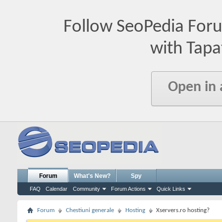
Follow SeoPedia For
with Tapa
Open in
Forum
What's New?
Spy
FAQ
Calendar
Community
Forum Actions
Quick Links
Forum
Chestiuni generale
Hosting
Xservers.ro hosting?