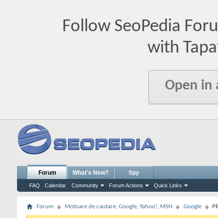
Follow SeoPedia For
with Tapa
Open in
Forum
What's New?
Spy
FAQ
Calendar
Community
Forum Actions
Quick Links
Forum
Motoare de cautare. Google, Yahoo!, MSN
Google
PR