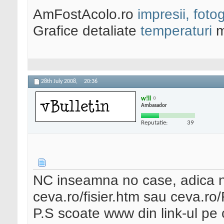
AmFostAcolo.ro
impresii, fotog
Grafice detaliate
temperaturi
m
28th July 2008,
20:36
w!ll
Ambasador
Reputatie:
39
NC inseamna no case, adica n
ceva.ro/fisier.htm sau ceva.ro
P.S scoate www din link-ul pe 