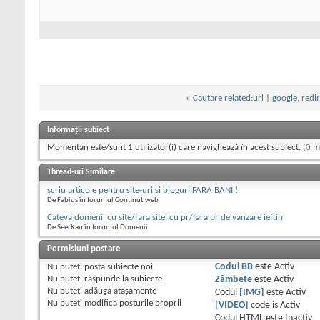
«
Cautare related:url
|
google, redir
Informații subiect
Momentan este/sunt 1 utilizator(i) care navighează în acest subiect.
(0 m
Thread-uri Similare
scriu articole pentru site-uri si bloguri FARA BANI !
De Fabius în forumul Continut web
Cateva domenii cu site/fara site, cu pr/fara pr de vanzare ieftin
De SeerKan în forumul Domenii
Permisiuni postare
Nu puteţi
posta subiecte noi.
Codul BB
este
Activ
Nu puteţi
răspunde la subiecte
Zâmbete
este
Activ
Nu puteţi
adăuga ataşamente
Codul
[IMG]
este
Activ
Nu puteţi
modifica posturile proprii
[VIDEO]
code is
Activ
Codul HTML este
Inactiv