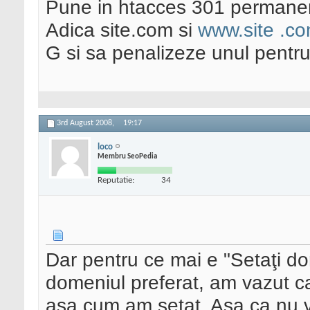
Pune in htacces 301 permanent 
Adica site.com si
www.site .c
G si sa penalizeze unul pentru
3rd August 2008,
19:17
loco
Membru SeoPedia
Reputatie:
34
Dar pentru ce mai e "Setaţi d
domeniul preferat, am vazut ca
asa cum am setat. Asa ca nu v