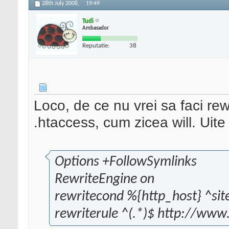
28th July 2008,
19:49
Tudi
Ambasador
Reputatie:
38
Loco, de ce nu vrei sa faci rew
.htaccess, cum zicea will. Uite
Options +FollowSymlinks
RewriteEngine on
rewritecond %{http_host} ^sit
rewriterule ^(.*)$ http://www