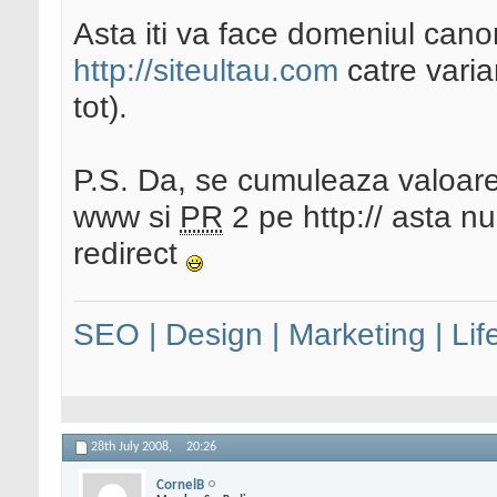
Asta iti va face domeniul cano
http://siteultau.com
catre vari
tot).
P.S. Da, se cumuleaza valoare
www si
PR
2 pe http:// asta 
redirect
SEO | Design | Marketing | Lif
28th July 2008,
20:26
CornelB