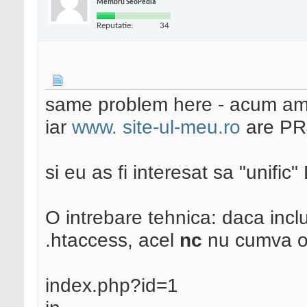
Membru SeoPedia
Reputatie:
34
same problem here - acum am 
iar
www. site-ul-meu.ro
are PR
si eu as fi interesat sa "unific" 
O intrebare tehnica: daca inclu
.htaccess, acel
nc
nu cumva o 
index.php?id=1