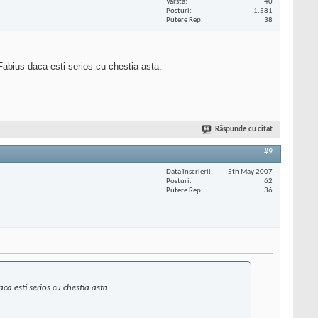
Vârstă
40
Posturi
1.581
Putere Rep
38
abius daca esti serios cu chestia asta.
Răspunde cu citat
#9
Data înscrierii
5th May 2007
Posturi
62
Putere Rep
36
ca esti serios cu chestia asta.