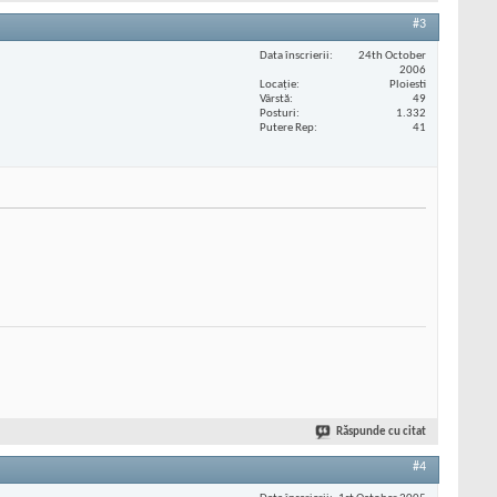
#3
Data înscrierii
24th October
2006
Locaţie
Ploiesti
Vârstă
49
Posturi
1.332
Putere Rep
41
Răspunde cu citat
#4