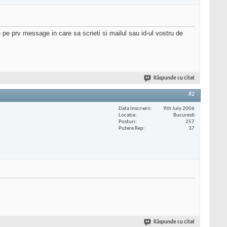
e pe prv message in care sa scrieti si mailul sau id-ul vostru de
Răspunde cu citat
#2
Data înscrierii
9th July 2006
Locaţie
Bucuresti
Posturi
257
Putere Rep
37
Răspunde cu citat