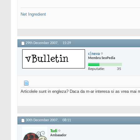
Net Ingredient
29th December 2007,
15:29
c|neva
Membru SeoPedia
Reputatie:
35
Articolele sunt in engleza? Daca da m-ar interesa si as vrea mai m
30th December 2007,
08:11
Tudi
Ambasador