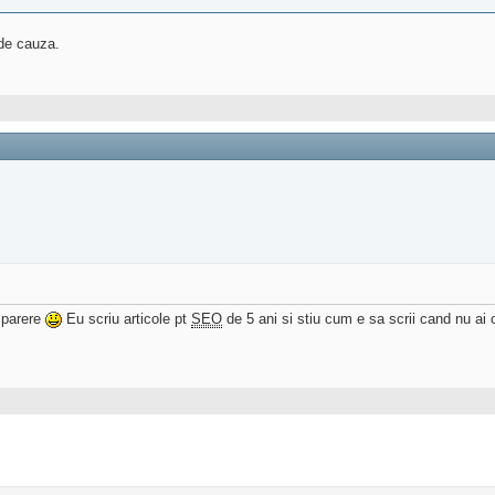
 de cauza.
o parere
Eu scriu articole pt
SEO
de 5 ani si stiu cum e sa scrii cand nu ai o