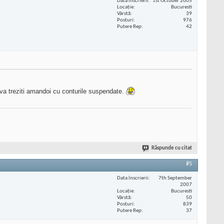
Data înscrierii
1st October 2005
Locaţie
Bucuresti
Vârstă
39
Posturi
976
Putere Rep
42
l va treziti amandoi cu conturile suspendate.
Răspunde cu citat
#5
Data înscrierii
7th September
2007
Locaţie
Bucuresti
Vârstă
50
Posturi
839
Putere Rep
37