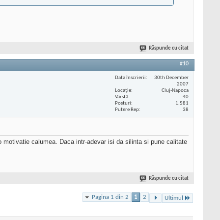
Răspunde cu citat
#10
Data înscrierii
30th December
2007
Locaţie
Cluj-Napoca
Vârstă
40
Posturi
1.581
Putere Rep
38
 motivatie calumea. Daca intr-adevar isi da silinta si pune calitate
Răspunde cu citat
Pagina 1 din 2
1
2
Ultimul