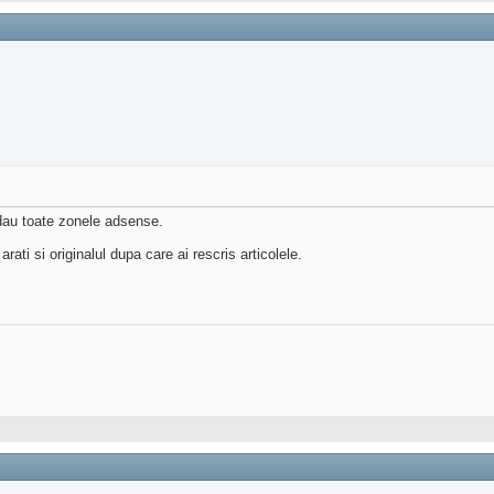
i dau toate zonele adsense.
rati si originalul dupa care ai rescris articolele.