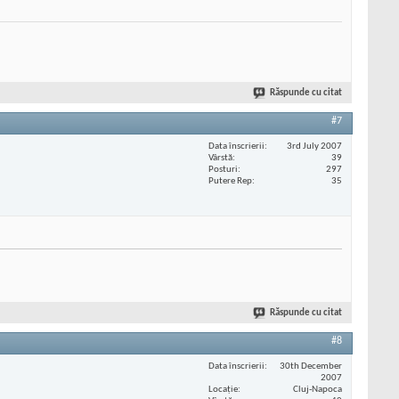
Răspunde cu citat
#7
Data înscrierii
3rd July 2007
Vârstă
39
Posturi
297
Putere Rep
35
Răspunde cu citat
#8
Data înscrierii
30th December
2007
Locaţie
Cluj-Napoca