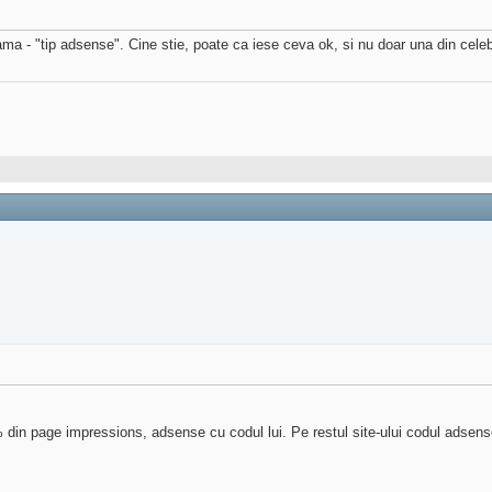
ma - "tip adsense". Cine stie, poate ca iese ceva ok, si nu doar una din celeb
 x% din page impressions, adsense cu codul lui. Pe restul site-ului codul adsen