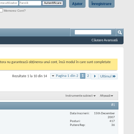
Ajutor
Înregistrare
Memorez Cont?
Căutare Avansată
cestora nu garantează obținerea unui cont, însă modul în care sunt completate
Pagina 1 din 2
1
2
Rezultate 1 la 10 din 14
Ultimul
Instrumente subiect
Afișează
#1
Data înscrierii
15th December
2007
Posturi
417
Putere Rep
36