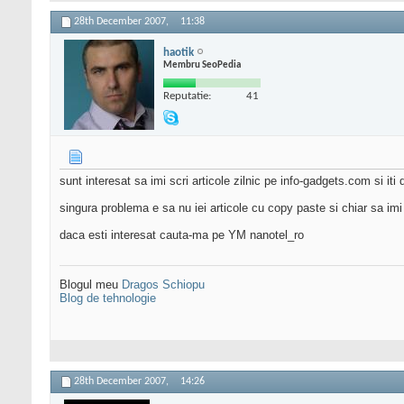
28th December 2007,
11:38
haotik
Membru SeoPedia
Reputatie:
41
sunt interesat sa imi scri articole zilnic pe info-gadgets.com si it
singura problema e sa nu iei articole cu copy paste si chiar sa imi a
daca esti interesat cauta-ma pe YM nanotel_ro
Blogul meu
Dragos Schiopu
Blog de tehnologie
28th December 2007,
14:26