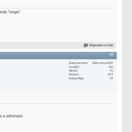
rele "tzepe".
Răspunde cu citat
#6
Data înscrierii
28th June 2005
Locaţie
Iasi
Vârstă
45
Posturi
374
Putere Rep
39
se a adminului.