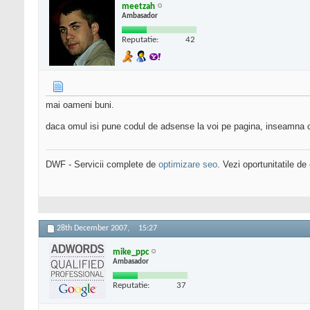
meetzah
Ambasador
Reputatie:
42
mai oameni buni.
daca omul isi pune codul de adsense la voi pe pagina, inseamna ca 
DWF - Servicii complete de
optimizare seo
. Vezi oportunitatile de
28th December 2007,
15:27
mike_ppc
Ambasador
Reputatie:
37