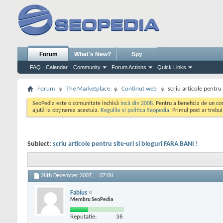
Forum
What's New?
Spy
FAQ
Calendar
Community
Forum Actions
Quick Links
Forum
The Marketplace
Continut web
scriu articole pentru 
SeoPedia este o comunitate inchisă
incă din 2008
. Pentru a beneficia de un c
ajută la obținerea acestuia.
Regulile si politica Seopedia
. Primul post ar trebu
Subiect:
scriu articole pentru site-uri si bloguri FARA BANI !
28th December 2007,
07:08
Fabius
Membru SeoPedia
Reputatie:
36