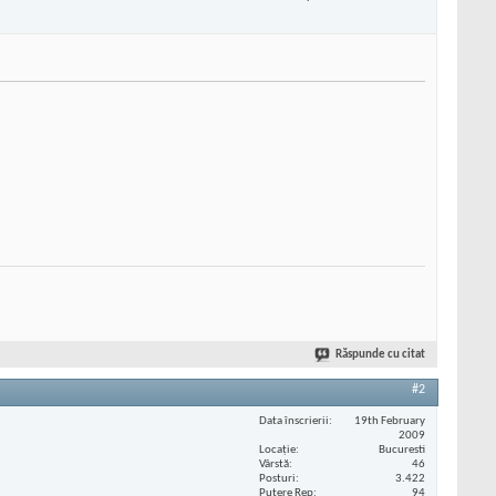
Răspunde cu citat
#2
Data înscrierii
19th February
2009
Locaţie
Bucuresti
Vârstă
46
Posturi
3.422
Putere Rep
94