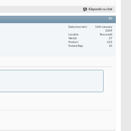
Răspunde cu citat
#5
Data înscrierii
16th January
2009
Locaţie
Bucuresti
Vârstă
37
Posturi
633
Putere Rep
35