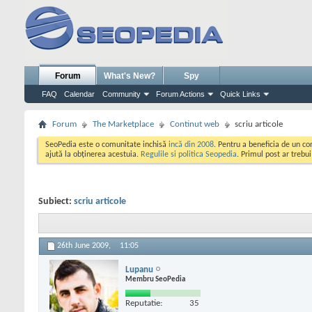
Forum
What's New?
Spy
FAQ
Calendar
Community
Forum Actions
Quick Links
Forum
The Marketplace
Continut web
scriu articole
SeoPedia este o comunitate inchisă
incă din 2008
. Pentru a beneficia de un c
ajută la obținerea acestuia.
Regulile si politica Seopedia
. Primul post ar trebu
Subiect:
scriu articole
26th June 2009,
11:05
Lupanu
Membru SeoPedia
Reputatie:
35