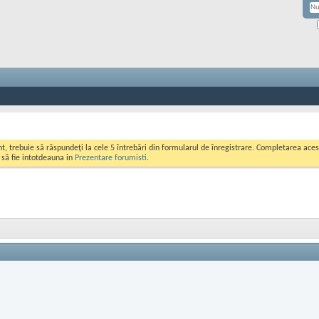
ont, trebuie să răspundeți la cele 5 întrebări din formularul de înregistrare. Completarea a
i să fie intotdeauna in
Prezentare forumisti
.