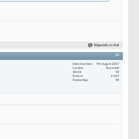
Răspunde cu citat
#4
Data înscrierii
7th August 2007
Locaţie
Bucuresti
Vârstă
48
Posturi
4.029
Putere Rep
98