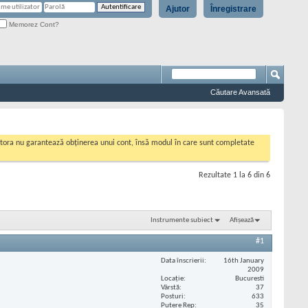
Ajutor
Înregistrare
Memorez Cont?
Căutare Avansată
cestora nu garantează obținerea unui cont, însă modul în care sunt completate
Rezultate 1 la 6 din 6
Instrumente subiect
Afișează
#1
Data înscrierii
16th January
2009
Locaţie
Bucuresti
Vârstă
37
Posturi
633
Putere Rep
35