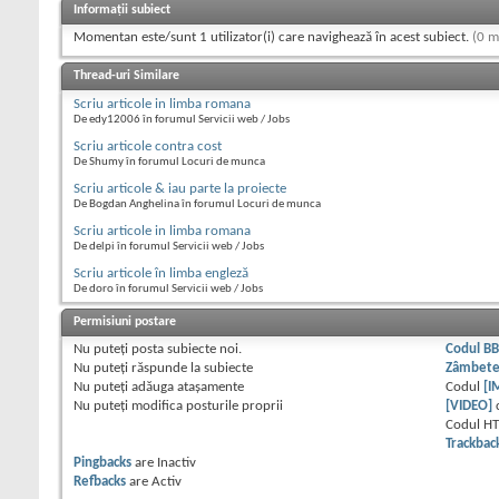
Informații subiect
Momentan este/sunt 1 utilizator(i) care navighează în acest subiect.
(0 m
Thread-uri Similare
Scriu articole in limba romana
De edy12006 în forumul Servicii web / Jobs
Scriu articole contra cost
De Shumy în forumul Locuri de munca
Scriu articole & iau parte la proiecte
De Bogdan Anghelina în forumul Locuri de munca
Scriu articole in limba romana
De delpi în forumul Servicii web / Jobs
Scriu articole în limba engleză
De doro în forumul Servicii web / Jobs
Permisiuni postare
Nu puteţi
posta subiecte noi.
Codul B
Nu puteţi
răspunde la subiecte
Zâmbet
Nu puteţi
adăuga ataşamente
Codul
[I
Nu puteţi
modifica posturile proprii
[VIDEO]
Codul H
Trackbac
Pingbacks
are
Inactiv
Refbacks
are
Activ