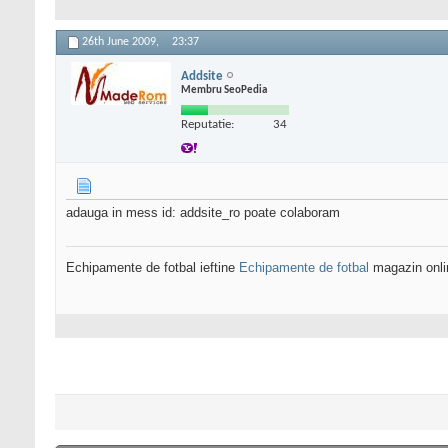
26th June 2009,
23:37
Addsite
Membru SeoPedia
Reputatie:
34
adauga in mess id: addsite_ro poate colaboram
Echipamente de fotbal ieftine
Echipamente de fotbal
magazin onli