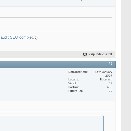
n
audit SEO complet
. :)
Răspunde cu citat
#3
Data înscrierii
16th January
2009
Locaţie
Bucuresti
Vârstă
37
Posturi
633
Putere Rep
35