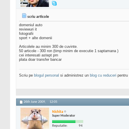
scriu articole
domeniul auto
reviewuri it
fotografii
sport + alte domenii
Articolele au minim 300 de cuvinte.
50 articole - 300 ron (timp minim de executie 1 saptamana )
cei interesati astept pm
plata doar transfer bancar
Scriu pe
blogul personal
si administrez un
blog cu reduceri
pentru 
26th June 2009,
12:05
Nichita
Super Moderator
Reputatie:
94