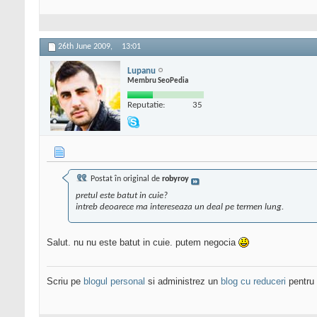
26th June 2009,
13:01
Lupanu
Membru SeoPedia
Reputatie:
35
Postat în original de
robyroy
pretul este batut in cuie?
intreb deoarece ma intereseaza un deal pe termen lung.
Salut. nu nu este batut in cuie. putem negocia
Scriu pe
blogul personal
si administrez un
blog cu reduceri
pentru 