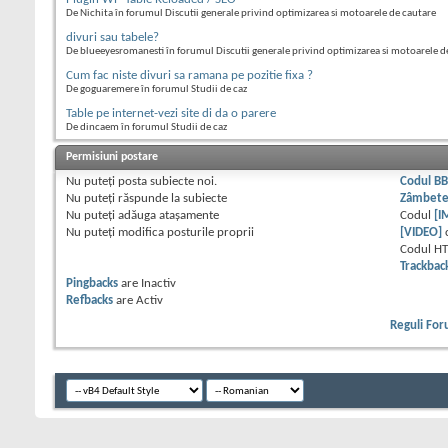
De Nichita în forumul Discutii generale privind optimizarea si motoarele de cautare
divuri sau tabele?
De blueeyesromanesti în forumul Discutii generale privind optimizarea si motoarele d
Cum fac niste divuri sa ramana pe pozitie fixa ?
De goguaremere în forumul Studii de caz
Table pe internet-vezi site di da o parere
De dincaem în forumul Studii de caz
Permisiuni postare
Nu puteţi
posta subiecte noi.
Codul B
Nu puteţi
răspunde la subiecte
Zâmbet
Nu puteţi
adăuga ataşamente
Codul
[I
Nu puteţi
modifica posturile proprii
[VIDEO]
Codul H
Trackbac
Pingbacks
are
Inactiv
Refbacks
are
Activ
Reguli Fo