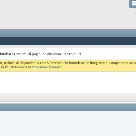
himbarea structurii paginilor din divuri in table-uri
ont, trebuie să răspundeți la cele 5 întrebări din formularul de înregistrare. Completarea a
i să fie intotdeauna in
Prezentare forumisti
.