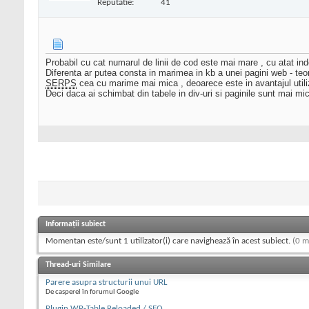
Reputatie:
41
Probabil cu cat numarul de linii de cod este mai mare , cu atat i
Diferenta ar putea consta in marimea in kb a unei pagini web - teore
SERPS
cea cu marime mai mica , deoarece este in avantajul utili
Deci daca ai schimbat din tabele in div-uri si paginile sunt mai mici
Informații subiect
Momentan este/sunt 1 utilizator(i) care navighează în acest subiect.
(0 m
Thread-uri Similare
Parere asupra structurii unui URL
De casperel în forumul Google
Plugin WP-Table Reloaded / SEO