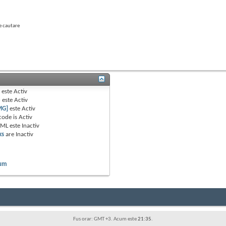
e cautare
B
este
Activ
e
este
Activ
MG]
este
Activ
code is
Activ
TML este
Inactiv
ks
are
Inactiv
rum
Fus orar: GMT +3. Acum este
21:35
.