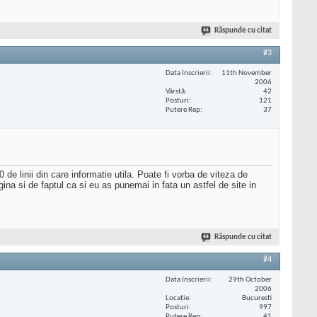
Răspunde cu citat
#3
Data înscrierii
11th November
2006
Vârstă
42
Posturi
121
Putere Rep
37
de linii din care informatie utila. Poate fi vorba de viteza de
gina si de faptul ca si eu as punemai in fata un astfel de site in
Răspunde cu citat
#4
Data înscrierii
29th October
2006
Locaţie
Bucuresti
Posturi
997
Putere Rep
41