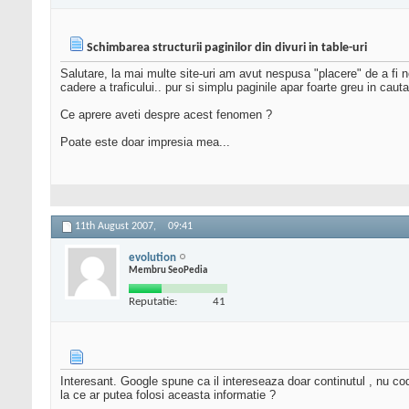
Schimbarea structurii paginilor din divuri in table-uri
Salutare, la mai multe site-uri am avut nespusa "placere" de a fi n
cadere a traficului.. pur si simplu paginile apar foarte greu in cauta
Ce aprere aveti despre acest fenomen ?
Poate este doar impresia mea...
11th August 2007,
09:41
evolution
Membru SeoPedia
Reputatie:
41
Interesant. Google spune ca il intereseaza doar continutul , nu codu
la ce ar putea folosi aceasta informatie ?