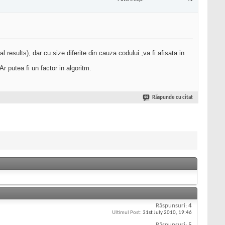
results), dar cu size diferite din cauza codului ,va fi afisata in
Ar putea fi un factor in algoritm.
Răspunde cu citat
Răspunsuri:
4
Ultimul Post:
31st July 2010,
19:46
Răspunsuri:
5