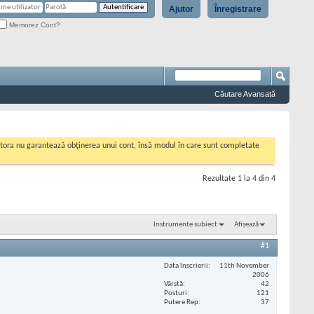
Ajutor
Înregistrare
Memorez Cont?
Căutare Avansată
cestora nu garantează obținerea unui cont, însă modul în care sunt completate
Rezultate 1 la 4 din 4
Instrumente subiect
Afișează
#1
Data înscrierii
11th November
2006
Vârstă
42
Posturi
121
Putere Rep
37