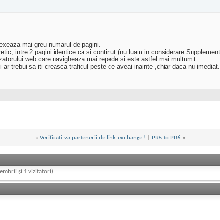
ndexeaza mai greu numarul de pagini.
tic, intre 2 pagini identice ca si continut (nu luam in considerare Supplemental 
zatorului web care navigheaza mai repede si este astfel mai multumit .
 ar trebui sa iti creasca traficul peste ce aveai inainte ,chiar daca nu imediat.
«
Verificati-va partenerii de link-exchange !
|
PR5 to PR6
»
embrii și 1 vizitatori)