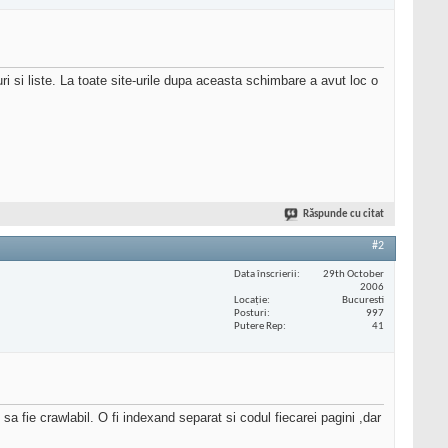
ri si liste. La toate site-urile dupa aceasta schimbare a avut loc o
Răspunde cu citat
#2
Data înscrierii
29th October
2006
Locaţie
Bucuresti
Posturi
997
Putere Rep
41
a fie crawlabil. O fi indexand separat si codul fiecarei pagini ,dar