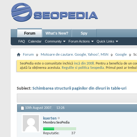
Forum
What's New?
Spy
FAQ
Calendar
Community
Forum Actions
Quick Links
Forum
Motoare de cautare. Google, Yahoo!, MSN
Google
Sc
SeoPedia este o comunitate inchisă
incă din 2008
. Pentru a beneficia de un c
ajută la obținerea acestuia.
Regulile si politica Seopedia
. Primul post ar trebu
Subiect:
Schimbarea structurii paginilor din divuri in table-uri
10th August 2007,
13:26
kuerten
Membru SeoPedia
Reputatie:
37