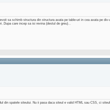
evoit sa schimb structura din structura axata pe table-uri in cea axata pe div-u
ri..Dupa care incep sa isi revina (destul de greu)...
l din spatele siteului. Nu ii pasa daca siteul e valid HTML sau CSS, ci siteul s