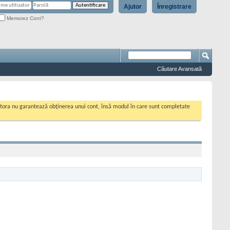
Ajutor
Înregistrare
Memorez Cont?
Căutare Avansată
cestora nu garantează obținerea unui cont, însă modul în care sunt completate