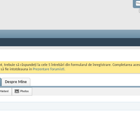
ont, trebuie să răspundeți la cele 5 întrebări din formularul de înregistrare. Completarea a
i să fie intotdeauna in
Prezentare forumisti
.
Despre Mine
Prieteni
Photos