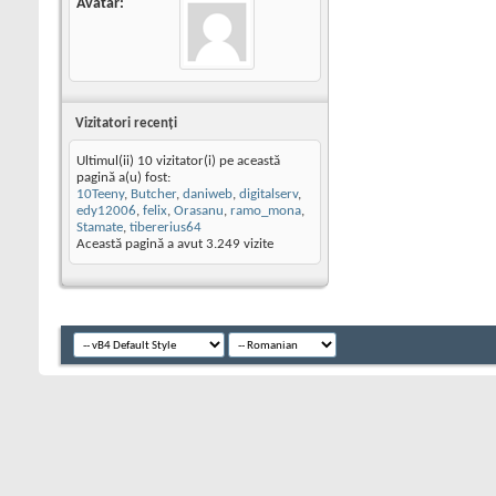
Avatar
Vizitatori recenţi
Ultimul(ii) 10 vizitator(i) pe această
pagină a(u) fost:
10Teeny
,
Butcher
,
daniweb
,
digitalserv
,
edy12006
,
felix
,
Orasanu
,
ramo_mona
,
Stamate
,
tibererius64
Această pagină a avut
3.249
vizite