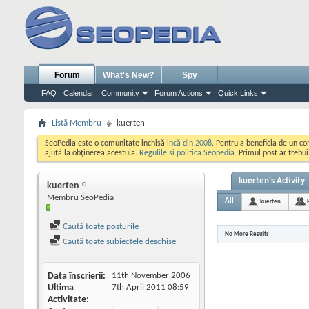
Forum
What's New?
Spy
FAQ
Calendar
Community
Forum Actions
Quick Links
Listă Membru
kuerten
SeoPedia este o comunitate inchisă
incă din 2008
. Pentru a beneficia de un c
ajută la obținerea acestuia.
Regulile si politica Seopedia
. Primul post ar trebu
kuerten's Activity
kuerten
Membru SeoPedia
All
kuerten
Caută toate posturile
No More Results
Caută toate subiectele deschise
Data înscrierii
11th November 2006
Ultima
7th April 2011
08:59
Activitate