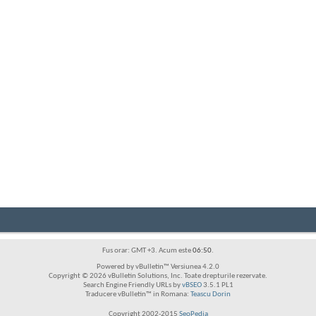
Fus orar: GMT +3. Acum este
06:50
.
Powered by vBulletin™ Versiunea 4.2.0
Copyright © 2026 vBulletin Solutions, Inc. Toate drepturile rezervate.
Search Engine Friendly URLs by
vBSEO
3.5.1 PL1
Traducere vBulletin™ in Romana:
Teascu Dorin
Copyright 2002-2015
SeoPedia