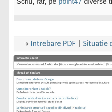
Scriu, rar, pe
point47
diverse t
«
Intrebare PDF
|
Situatie
Informații subiect
Momentan este/sunt 1 utilizator(i) care navighează în acest subiect.
(0 m
Thread-uri Similare
Div-uri sau tabele vs. Google
De Hobart în forumul Discutii generale privind optimizarea si motoarele de cautare
Cum sincronizez 3 tabele?
De Federals în forumul Server side
Cum fac niste divuri sa ramana pe pozitie fixa ?
De goguaremere în forumul Studii de caz
Schimbarea structurii paginilor din divuri in table-uri
De kuerten în forumul Google