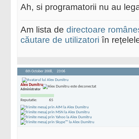
Ah, si programatorii nu au le
Am lista de
directoare româneș
căutare de utilizatori
în rețelel
6th October 2008,
23:06
Alex Dumitru
Administrator
Reputatie:
65