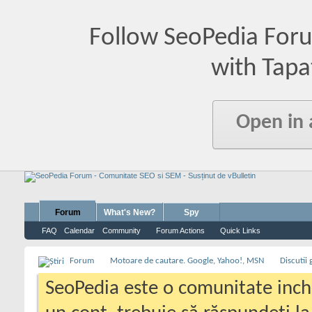
Follow SeoPedia For
with Tapa
Open in
Forum
What's New?
Spy
FAQ
Calendar
Community
Forum Actions
Quick Links
Forum
Motoare de cautare. Google, Yahoo!, MSN
Discutii
SeoPedia este o comunitate inc