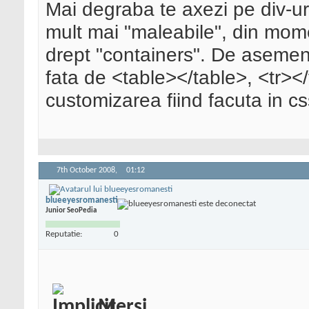
Mai degraba te axezi pe div-u
mult mai "maleabile", din mome
drept "containers". De asemene
fata de <table></table>, <tr></
customizarea fiind facuta in cs
7th October 2008,
01:12
blueeyesromanesti
Junior SeoPedia
Reputatie:
0
Mersi