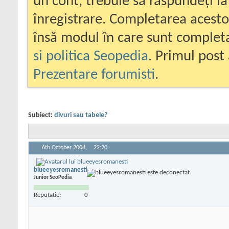
un cont, trebuie să răspundeți la
înregistrare. Completarea acesto
însă modul în care sunt completa
si politica Seopedia
. Primul post 
Prezentare forumisti
.
Subiect:
divuri sau tabele?
6th October 2008,
22:20
blueeyesromanesti
Junior SeoPedia
Reputatie:
0