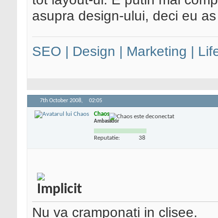
asupra design-ului, deci eu a
SEO | Design | Marketing | Lif
7th October 2008,
02:05
Chaos
Ambasador
Reputatie:
38
Nu va cramponati in clisee.