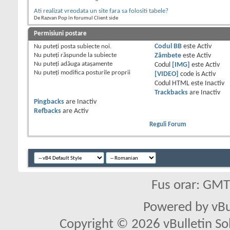
Ati realizat vreodata un site fara sa folositi tabele?
De Razvan Pop în forumul Client side
Permisiuni postare
Nu puteţi
posta subiecte noi.
Codul BB
este
Activ
Nu puteţi
răspunde la subiecte
Zâmbete
este
Activ
Nu puteţi
adăuga ataşamente
Codul
[IMG]
este
Activ
Nu puteţi
modifica posturile proprii
[VIDEO]
code is
Activ
Codul HTML este
Inactiv
Trackbacks
are
Inactiv
Pingbacks
are
Inactiv
Refbacks
are
Activ
Reguli Forum
Fus orar: GM
Powered by vBu
Copyright © 2026 vBulletin Solu