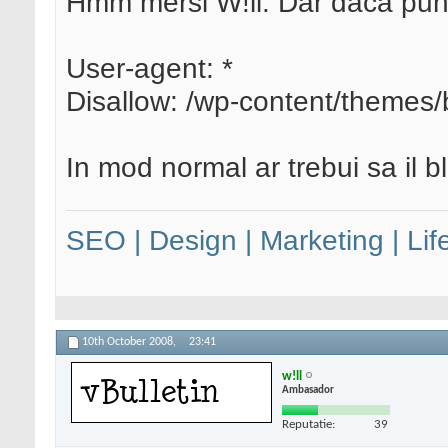
Hmm mersi W!ll. Dar daca pun 
User-agent: *
Disallow: /wp-content/themes/
In mod normal ar trebui sa il 
SEO | Design | Marketing | Lif
10th October 2008,
23:41
w!ll
Ambasador
Reputatie:
39