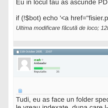
Eu in locul tau as ascunde PDF
if (!$bot) echo '<a href="fisie
Ultima modificare făcută de loco; 1
11th October 2008,
23:07
crash
Ambasador
Reputatie:
35
Tudi, eu as face un folder spec
le vreau indexate, dupa care l-