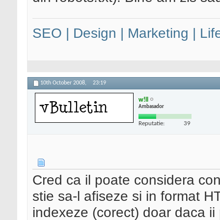
SEO | Design | Marketing | Lif
10th October 2008,
23:19
w!ll
Ambasador
Reputatie:
39
Cred ca il poate considera co
stie sa-l afiseze si in format 
indexeze (corect) doar daca ii 