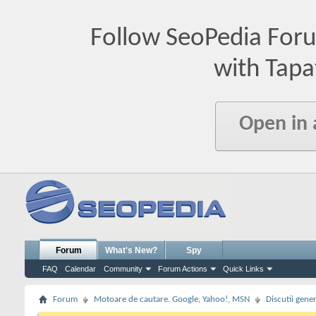
Follow SeoPedia For
with Tapa
Open in
Forum
What's New?
Spy
FAQ
Calendar
Community
Forum Actions
Quick Links
Forum
Motoare de cautare. Google, Yahoo!, MSN
Discutii gene