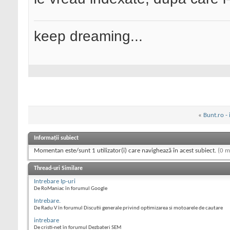
keep dreaming...
«
Bunt.ro - i
Informații subiect
Momentan este/sunt 1 utilizator(i) care navighează în acest subiect.
(0 m
Thread-uri Similare
Intrebare Ip-uri
De RoManiac în forumul Google
Intrebare.
De Radu V în forumul Discutii generale privind optimizarea si motoarele de cautare
intrebare
De cristi-net în forumul Dezbateri SEM