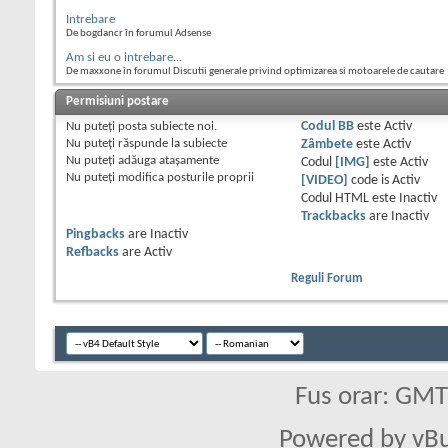
Intrebare
De bogdancr în forumul Adsense
Am si eu o intrebare...
De maxxone în forumul Discutii generale privind optimizarea si motoarele de cautare
Permisiuni postare
Nu puteţi
posta subiecte noi.
Codul BB
este
Activ
Nu puteţi
răspunde la subiecte
Zâmbete
este
Activ
Nu puteţi
adăuga ataşamente
Codul
[IMG]
este
Activ
Nu puteţi
modifica posturile proprii
[VIDEO]
code is
Activ
Codul HTML este
Inactiv
Trackbacks
are
Inactiv
Pingbacks
are
Inactiv
Refbacks
are
Activ
Reguli Forum
Fus orar: GM
Powered by vBu