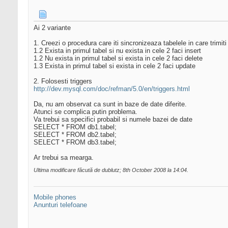
Ai 2 variante
1. Creezi o procedura care iti sincronizeaza tabelele in care trimit
1.2 Exista in primul tabel si nu exista in cele 2 faci insert
1.2 Nu exista in primul tabel si exista in cele 2 faci delete
1.3 Exista in primul tabel si exista in cele 2 faci update
2. Folosesti triggers
http://dev.mysql.com/doc/refman/5.0/en/triggers.html
Da, nu am observat ca sunt in baze de date diferite.
Atunci se complica putin problema.
Va trebui sa specifici probabil si numele bazei de date
SELECT * FROM db1.tabel;
SELECT * FROM db2.tabel;
SELECT * FROM db3.tabel;
Ar trebui sa mearga.
Ultima modificare făcută de dublutz; 8th October 2008 la
14:04
.
Mobile phones
Anunturi telefoane