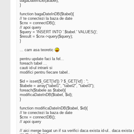
bagaDateInDB($tabel);
}
function bagaDateInDB($tabel){
// te conectezi la baza de date
$cnx = connectDB();
// apoi query
$query = 'INSERT INTO '.$tabel.' VALUES()';
$result = $cnx->query($query);
}
... cam asa teoretic
pentru update faci la fel...
foreach tabel ...
cauti id-ul intrarii si
modifici pentru fiecare tabel..
$id = isset($_GET['id']) ? $_GET['id'] : '';
$tabele = array("tabel1", "tabel2", "tabel3");
foreach($tabele as $tabel){
modificaDateInDB($tabel, $id);
}
function modificaDateInDB($tabel, $id){
// te conectezi la baza de date
$cnx = connectDB();
// apoi query
// aici merge bagat un if sa verifici daca exista id-ul.. daca exista