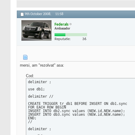
9th October 2008,
11:58
Federals
Ambasador
Reputatie:
36
mersi, am "rezolvat" asa:
Cod:
delimiter ;

use db1;

delimiter //

CREATE TRIGGER tr_db1 BEFORE INSERT ON db1.sync

FOR EACH ROW BEGIN

INSERT INTO db2.sync values (NEW.id,NEW.name);

INSERT INTO db3.sync values (NEW.id,NEW.name);

END;

//

delimiter ;
