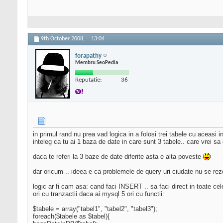
9th October 2008,
13:04
forapathy
Membru SeoPedia
Reputatie:
36
in primul rand nu prea vad logica in a folosi trei tabele cu aceasi i
inteleg ca tu ai 1 baza de date in care sunt 3 tabele.. care vrei sa
daca te referi la 3 baze de date diferite asta e alta poveste
dar oricum .. ideea e ca problemele de query-uri ciudate nu se rezol
logic ar fi cam asa: cand faci INSERT .. sa faci direct in toate cele
ori cu tranzactii daca ai mysql 5 ori cu functii:
$tabele = array("tabel1", "tabel2", "tabel3");
foreach($tabele as $tabel){