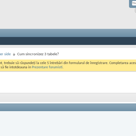
er side
Cum sincronizez 3 tabele?
ont, trebuie să răspundeți la cele 5 întrebări din formularul de înregistrare. Completarea a
i să fie intotdeauna in
Prezentare forumisti
.