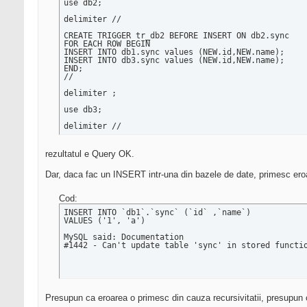
use db2;

delimiter //

CREATE TRIGGER tr_db2 BEFORE INSERT ON db2.sync

FOR EACH ROW BEGIN

INSERT INTO db1.sync values (NEW.id,NEW.name);

INSERT INTO db3.sync values (NEW.id,NEW.name);

END;

//

delimiter ;

use db3;

delimiter //

CREATE TRIGGER tr_db3 BEFORE INSERT ON db3.sync

FOR EACH ROW BEGIN

rezultatul e Query OK.
INSERT INTO db1.sync values (NEW.id,NEW.name);

INSERT INTO db2.sync values (NEW.id,NEW.name);

Dar, daca fac un INSERT intr-una din bazele de date, primesc ero
END;

//

Cod:
delimiter ;
INSERT INTO `db1`.`sync` (`id` ,`name`)

VALUES ('1', 'a')

MySQL said: Documentation

#1442 - Can't update table 'sync' in stored functi
Presupun ca eroarea o primesc din cauza recursivitatii, presupun c