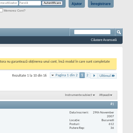
Ajutor
Înregistrare
Memorez Cont?
Căutare Avansată
cestora nu garantează obținerea unui cont, însă modul în care sunt completate
Pagina 1 din 2
1
2
Rezultate 1 la 10 din 16
Ultimul
Instrumente subiect
Afișează
#1
Data înscrierii
29th November
2007
Locaţie
Bucuresti
Posturi
612
Putere Rep
36