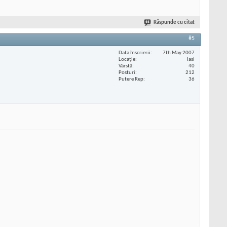
Răspunde cu citat
#5
Data înscrierii
7th May 2007
Locaţie
Iasi
Vârstă
40
Posturi
212
Putere Rep
36