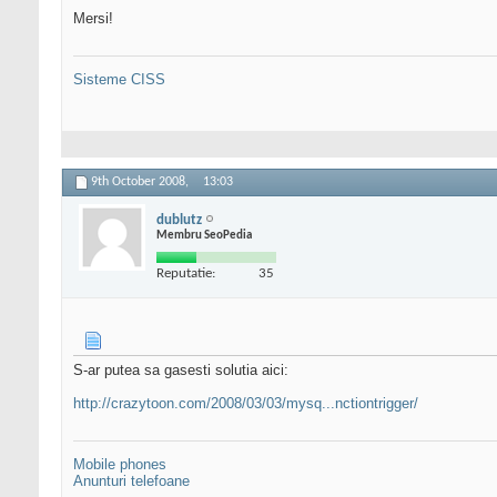
Mersi!
Sisteme CISS
9th October 2008,
13:03
dublutz
Membru SeoPedia
Reputatie:
35
S-ar putea sa gasesti solutia aici:
http://crazytoon.com/2008/03/03/mysq...nctiontrigger/
Mobile phones
Anunturi telefoane