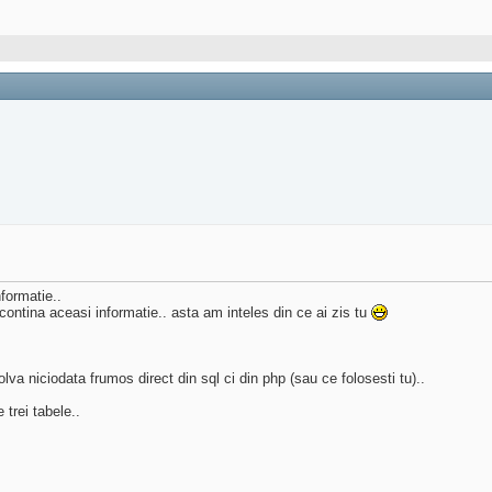
nformatie..
 contina aceasi informatie.. asta am inteles din ce ai zis tu
va niciodata frumos direct din sql ci din php (sau ce folosesti tu)..
 trei tabele..