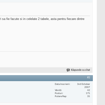
 fie facute si in celelate 2 tabele, asta pentru fiecare dintre
Răspunde cu citat
#2
Data înscrierii
3rd October
2007
Vârstă
42
Posturi
175
Putere Rep
35