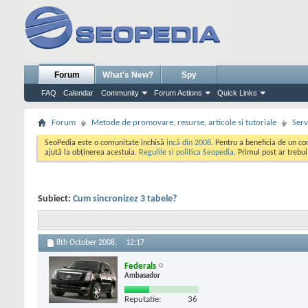
Forum
What's New?
Spy
FAQ
Calendar
Community
Forum Actions
Quick Links
Forum
Metode de promovare, resurse, articole si tutoriale
Serv
SeoPedia este o comunitate inchisă
incă din 2008
. Pentru a beneficia de un c
ajută la obținerea acestuia.
Regulile si politica Seopedia
. Primul post ar trebu
Subiect:
Cum sincronizez 3 tabele?
8th October 2008,
12:17
Federals
Ambasador
Reputatie:
36