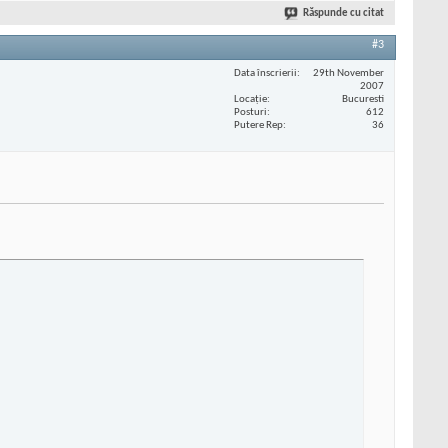
Răspunde cu citat
#3
Data înscrierii
29th November
2007
Locaţie
Bucuresti
Posturi
612
Putere Rep
36