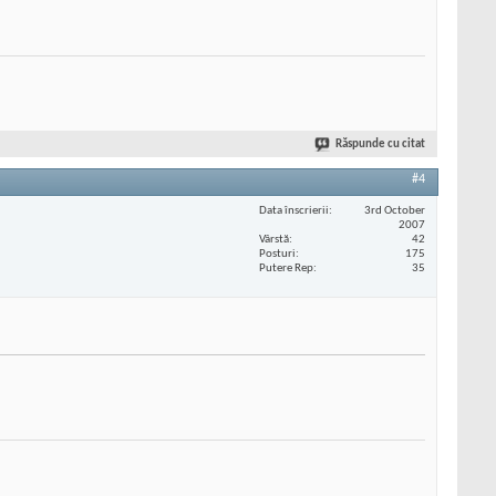
Răspunde cu citat
#4
Data înscrierii
3rd October
2007
Vârstă
42
Posturi
175
Putere Rep
35