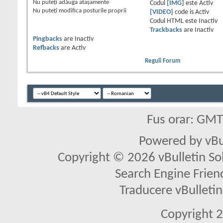
Nu puteţi
adăuga ataşamente
Codul
[IMG]
este
Activ
Nu puteţi
modifica posturile proprii
[VIDEO]
code is
Activ
Codul HTML este
Inactiv
Trackbacks
are
Inactiv
Pingbacks
are
Inactiv
Refbacks
are
Activ
Reguli Forum
Fus orar: GM
Powered by vBu
Copyright © 2026 vBulletin Solu
Search Engine Frien
Traducere vBullet
Copyright 