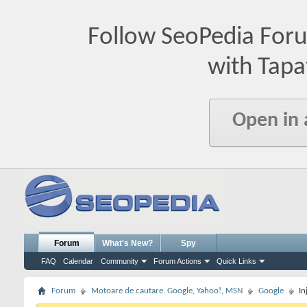
Follow SeoPedia For
with Tapa
Open in
Forum
What's New?
Spy
FAQ
Calendar
Community
Forum Actions
Quick Links
Forum
Motoare de cautare. Google, Yahoo!, MSN
Google
In