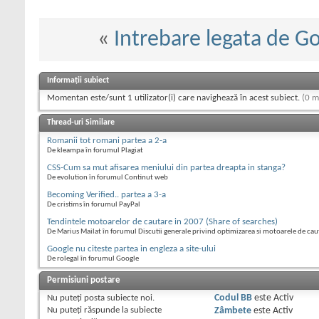
«
Intrebare legata de G
Informații subiect
Momentan este/sunt 1 utilizator(i) care navighează în acest subiect.
(0 m
Thread-uri Similare
Romanii tot romani partea a 2-a
De kleampa în forumul Plagiat
CSS-Cum sa mut afisarea meniului din partea dreapta in stanga?
De evolution în forumul Continut web
Becoming Verified.. partea a 3-a
De cristims în forumul PayPal
Tendintele motoarelor de cautare in 2007 (Share of searches)
De Marius Mailat în forumul Discutii generale privind optimizarea si motoarele de cau
Google nu citeste partea in engleza a site-ului
De rolegal în forumul Google
Permisiuni postare
Nu puteţi
posta subiecte noi.
Codul BB
este
Activ
Nu puteţi
răspunde la subiecte
Zâmbete
este
Activ