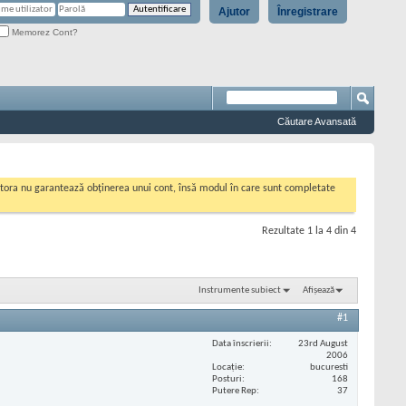
Ajutor
Înregistrare
Memorez Cont?
Căutare Avansată
cestora nu garantează obținerea unui cont, însă modul în care sunt completate
Rezultate 1 la 4 din 4
Instrumente subiect
Afișează
#1
Data înscrierii
23rd August
2006
Locaţie
bucuresti
Posturi
168
Putere Rep
37