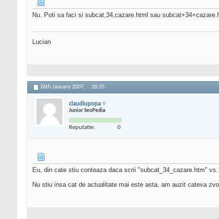
Nu. Poti sa faci si subcat,34,cazare.html sau subcat+34+cazare.htm
Lucian
26th January 2007,
20:35
claudiupopa
Junior SeoPedia
Reputatie:
0
Eu, din cate stiu conteaza daca scrii "subcat_34_cazare.htm" vs.
Nu stiu insa cat de actualitate mai este asta, am auzit cateva zvo