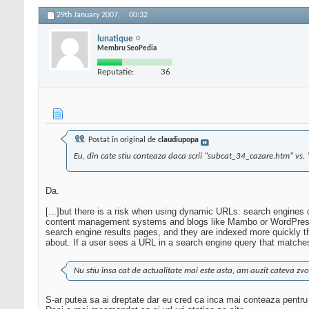
29th January 2007,
00:32
lunatique
Membru SeoPedia
Reputatie:
36
Postat în original de
claudiupopa
Eu, din cate stiu conteaza daca scrii "subcat_34_cazare.htm" vs.
Da.
[...]but there is a risk when using dynamic URLs: search engines 
content management systems and blogs like Mambo or WordPress, or
search engine results pages, and they are indexed more quickly t
about. If a user sees a URL in a search engine query that matches t
Nu stiu insa cat de actualitate mai este asta, am auzit cateva zv
S-ar putea sa ai dreptate dar eu cred ca inca mai conteaza pentru 