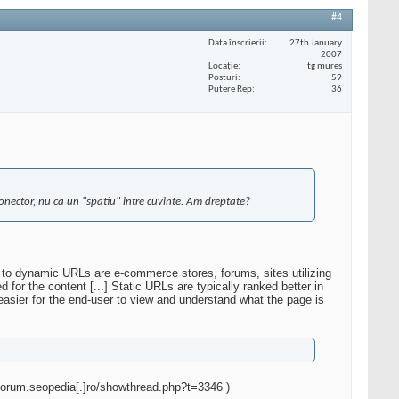
#4
Data înscrierii
27th January
2007
Locaţie
tg mures
Posturi
59
Putere Rep
36
nector, nu ca un "spatiu" intre cuvinte. Am dreptate?
ue to dynamic URLs are e-commerce stores, forums, sites utilizing
r the content [...] Static URLs are typically ranked better in
asier for the end-user to view and understand what the page is
: forum.seopedia[.]ro/showthread.php?t=3346 )