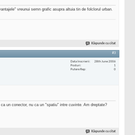
ntajele" vreunui semn grafic asupra altuia tin de folclorul urban.
Răspunde cu citat
#3
Data înscrierii
28th June 2006
Posturi
1
Putere Rep
0
ca un conector, nu ca un "spatiu" intre cuvinte. Am dreptate?
Răspunde cu citat