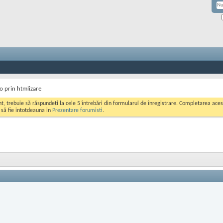
o prin htmlizare
ont, trebuie să răspundeți la cele 5 întrebări din formularul de înregistrare. Completarea a
i să fie intotdeauna in
Prezentare forumisti
.