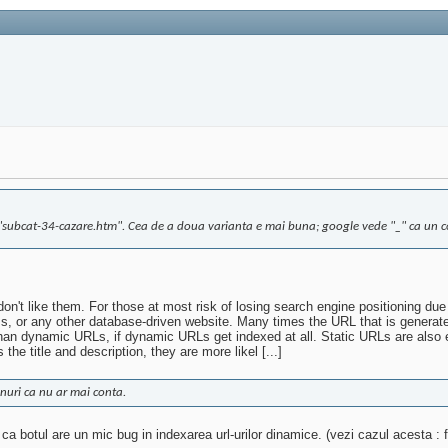
 "subcat-34-cazare.htm". Cea de a doua varianta e mai buna; google vede "_" ca un co
don't like them. For those at most risk of losing search engine positioning d
 any other database-driven website. Many times the URL that is generated fo
han dynamic URLs, if dynamic URLs get indexed at all. Static URLs are also e
he title and description, they are more likel [...]
onuri ca nu ar mai conta.
ca botul are un mic bug in indexarea url-urilor dinamice. (vezi cazul acesta 