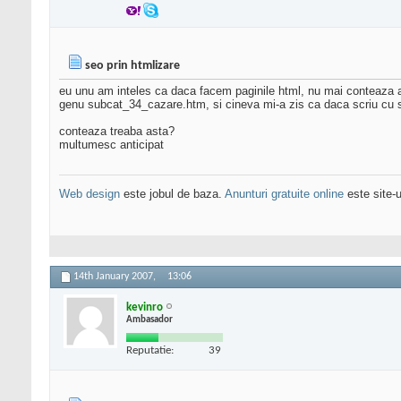
seo prin htmlizare
eu unu am inteles ca daca facem paginile html, nu mai conteaza asa
genu subcat_34_cazare.htm, si cineva mi-a zis ca daca scriu cu s
conteaza treaba asta?
multumesc anticipat
Web design
este jobul de baza.
Anunturi gratuite online
este site-u
14th January 2007,
13:06
kevinro
Ambasador
Reputatie:
39