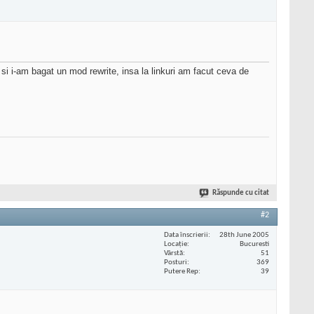
 si i-am bagat un mod rewrite, insa la linkuri am facut ceva de
Răspunde cu citat
#2
Data înscrierii
28th June 2005
Locaţie
Bucuresti
Vârstă
51
Posturi
369
Putere Rep
39