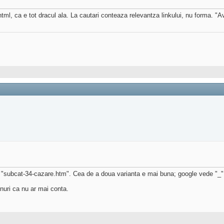
l, ca e tot dracul ala. La cautari conteaza relevantza linkului, nu forma. "Ava
 "subcat-34-cazare.htm". Cea de a doua varianta e mai buna; google vede "_" 
nuri ca nu ar mai conta.