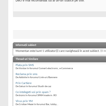
Deci e mai recomandat sa ai url-uri statice pe site.
Informații subiect
Momentan este/sunt 1 utilizator(i) care navighează în acest subiect.
(0 m
Thread-uri Similare
Plata prin SMS
De Voislav în forumul Comert electronic, e-Commerce
Reclama prin sms
De Addsite în forumul Link-uri/Bannere
Prin Cartiere
De Gelusi în forumul Studii de caz
Ce intelegeti voi prin spam ?
De biznis în forumul SPAM made in .RO
Virus prin YM
De Cristian Mezei în forumul Bar, lobby...