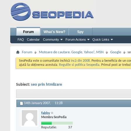
Forum
What's New?
Spy
FAQ
Calendar
Community
Forum Actions
Quick Links
Forum
Motoare de cautare. Google, Yahoo!, MSN
Google
se
SeoPedia este o comunitate inchisă
incă din 2008
. Pentru a beneficia de un c
ajută la obținerea acestuia.
Regulile si politica Seopedia
. Primul post ar trebu
Subiect:
seo prin htmlizare
14th January 2007,
11:28
fabby
Membru SeoPedia
Reputatie:
37