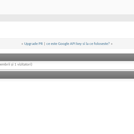
«
Upgrade PR
|
ce este Google API key si la ce foloseste?
»
embrii și 1 vizitatori)