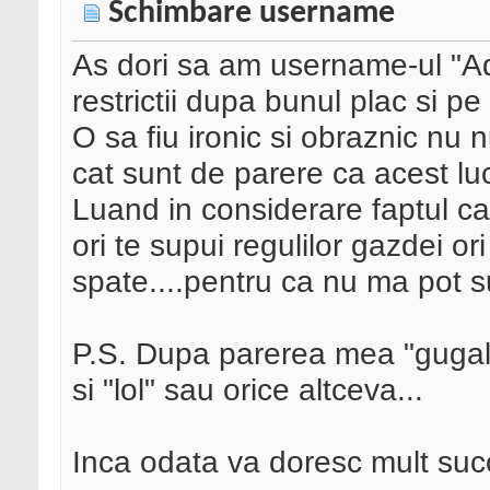
Schimbare username
As dori sa am username-ul "Adm
restrictii dupa bunul plac si p
O sa fiu ironic si obraznic nu 
cat sunt de parere ca acest lu
Luand in considerare faptul c
ori te supui regulilor gazdei or
spate....pentru ca nu ma pot su
P.S. Dupa parerea mea "gugal"
si "lol" sau orice altceva...
Inca odata va doresc mult succ