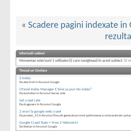
«
Scadere pagini indexate in
rezult
Informații subiect
Momentan este/sunt 1 utilizator(i) care navighează în acest subiect.
(0 m
Thread-uri Similare
Z-index
De afac3rist în forumul Google
CPanel-Index Manager E bine sa pun No index?
De evolution în forumul Server side
Set crawl rate
De dragoserv în forumul Google
2 erori la google web crawl
De prodan_13 în forumul Discutii generale privind optimizarea si motoarele de cauta
Google Crawl Stats + Vreo 2 Nelumiriri
De Stelian în forumul Google