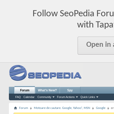
Follow SeoPedia For
with Tapa
Open in
Forum
What's New?
Spy
FAQ
Calendar
Community
Forum Actions
Quick Links
Forum
Motoare de cautare. Google, Yahoo!, MSN
Google
cr