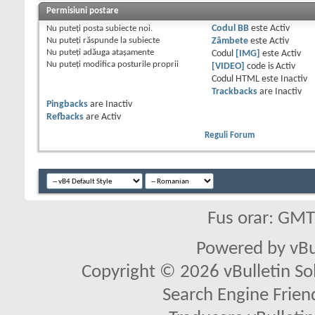
Permisiuni postare
Nu puteţi
posta subiecte noi.
Codul BB
este
Activ
Nu puteţi
răspunde la subiecte
Zâmbete
este
Activ
Nu puteţi
adăuga ataşamente
Codul
[IMG]
este
Activ
Nu puteţi
modifica posturile proprii
[VIDEO]
code is
Activ
Codul HTML este
Inactiv
Trackbacks
are
Inactiv
Pingbacks
are
Inactiv
Refbacks
are
Activ
Reguli Forum
Fus orar: GM
Powered by vBu
Copyright © 2026 vBulletin Solu
Search Engine Frien