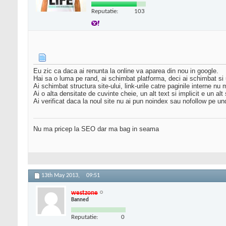
Reputatie:
103
Eu zic ca daca ai renunta la online va aparea din nou in google.
Hai sa o luma pe rand, ai schimbat platforma, deci ai schimbat si u
Ai schimbat structura site-ului, link-urile catre paginile interne nu 
Ai o alta densitate de cuvinte cheie, un alt text si implicit e un alt
Ai verificat daca la noul site nu ai pun noindex sau nofollow pe und
Nu ma pricep la SEO dar ma bag in seama
13th May 2013,
09:51
westzone
Banned
Reputatie:
0