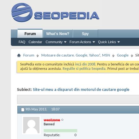
Forum
What's New?
Spy
FAQ
Calendar
Community
Forum Actions
Quick Links
Forum
Motoare de cautare. Google, Yahoo!, MSN
Google
Si
SeoPedia este o comunitate inchisă
incă din 2008
. Pentru a beneficia de un c
ajută la obținerea acestuia.
Regulile si politica Seopedia
. Primul post ar trebu
Subiect:
Site-ul meu a disparut din motorul de cautare google
9th May 2013,
18:07
westzone
Banned
Reputatie:
0