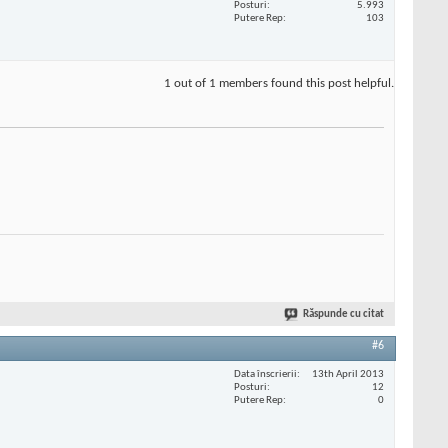
Posturi
5.993
Putere Rep
103
1 out of 1 members found this post helpful.
Răspunde cu citat
#6
Data înscrierii
13th April 2013
Posturi
12
Putere Rep
0