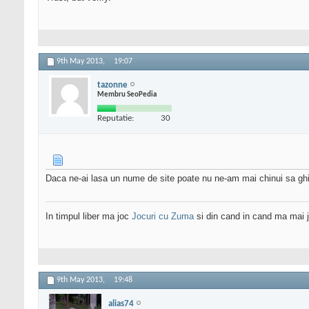
9th May 2013,
19:07
tazonne
Membru SeoPedia
Reputatie:
30
Daca ne-ai lasa un nume de site poate nu ne-am mai chinui sa gh
In timpul liber ma joc
Jocuri cu Zuma
si din cand in cand ma mai 
9th May 2013,
19:48
alias74