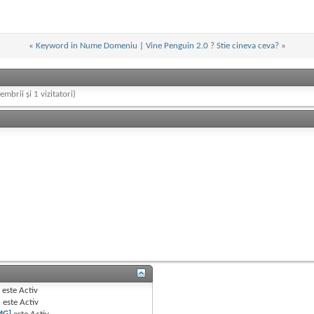
«
Keyword in Nume Domeniu
|
Vine Penguin 2.0 ? Stie cineva ceva?
»
embrii și 1 vizitatori)
B
este
Activ
e
este
Activ