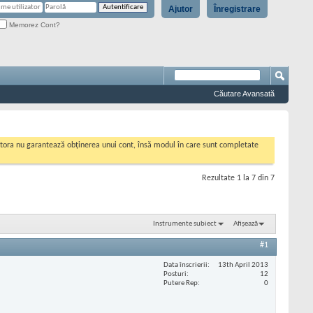
Ajutor
Înregistrare
Memorez Cont?
Căutare Avansată
cestora nu garantează obținerea unui cont, însă modul în care sunt completate
Rezultate 1 la 7 din 7
Instrumente subiect
Afișează
#1
Data înscrierii
13th April 2013
Posturi
12
Putere Rep
0