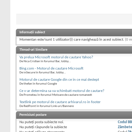
Informații subiect
Momentan este/sunt 1 utilizator(i) care navighează în acest subiect.
(0 m
Thread-uri Similare
Va prelua Microsoft motorul de cautare Yahoo?
De Nica Cristian în forumul Bar, lobby...
Bing.com - Motorul de cautare Microsoft
De inSecure în forumul Bar, lobby...
Motorul de cautare Google din ce in ce mai destept
De thefan în forumul Google
Ce v-ar determina sa va schimbati motorul de cautare?
De Prometeu în forumul Motoare de cautare romanesti
Textlink pe motorul de cautare arhivarul.ro in footer
De RedPoint în forumul Link-uri/Bannere
Permisiuni postare
Nu puteţi
posta subiecte noi.
Codul B
Nu puteţi
răspunde la subiecte
Zâmbet