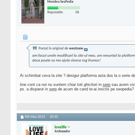
Membru SeoPedia
Reputatie:
36
Postat în original de
westzone
am facut unele modificari la site-ul meu, am renuntat la platfor
daca poate sa ma ajute cineva rog frumos!
Ai schimbat ceva la site ? desigur platforma asta dus la o serie de
tine cont ca noi nu suntem chiar toti ghicitori in
serp
sau avem viziu
ps. a disparut in
serp
de acum de cand te-ai inscris pe seopedia?
9th May 2013,
20:10
lovelife
Ambasador