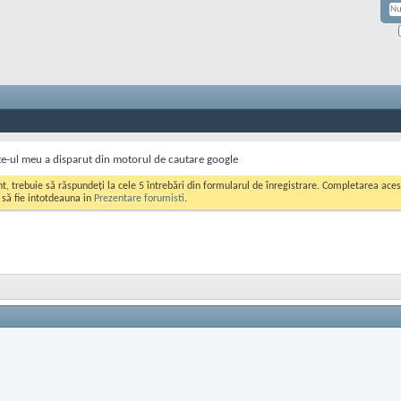
te-ul meu a disparut din motorul de cautare google
ont, trebuie să răspundeți la cele 5 întrebări din formularul de înregistrare. Completarea a
i să fie intotdeauna in
Prezentare forumisti
.