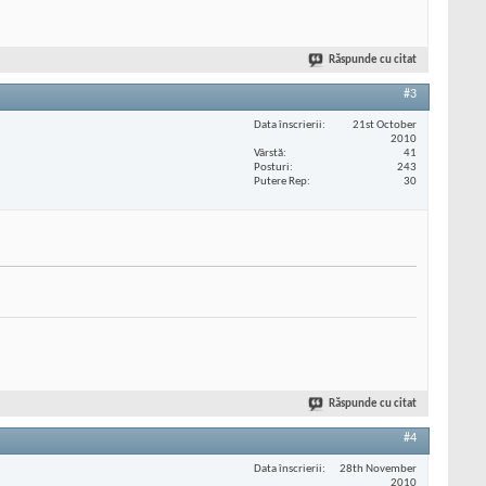
Răspunde cu citat
#3
Data înscrierii
21st October
2010
Vârstă
41
Posturi
243
Putere Rep
30
Răspunde cu citat
#4
Data înscrierii
28th November
2010