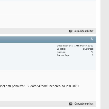
Răspunde cu citat
#7
Data înscrierii
17th March 2013
Locaţie
Bucuresti
Posturi
73
Putere Rep
0
ci esti penalizat. Si data viitoare incearca sa lasi linkul
Răspunde cu citat