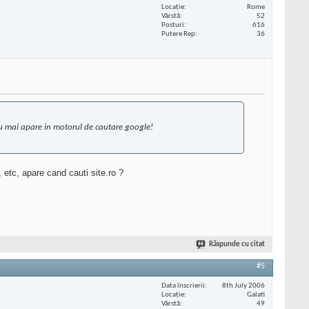
Locaţie
Rome
Vârstă
52
Posturi
616
Putere Rep
36
nu mai apare in motorul de cautare google!
 etc, apare cand cauti site.ro ?
Răspunde cu citat
#5
Data înscrierii
8th July 2006
Locaţie
Galati
Vârstă
49