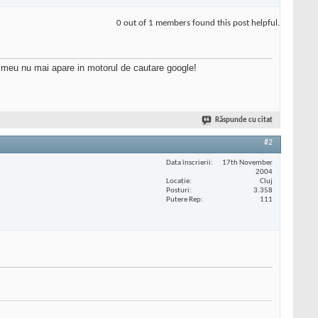
0 out of 1 members found this post helpful.
l meu nu mai apare in motorul de cautare google!
Răspunde cu citat
#2
Data înscrierii
17th November
2004
Locaţie
Cluj
Posturi
3.358
Putere Rep
111