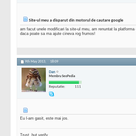
Site-ul meu a disparut din motorul de cautare google
am facut unele modificari la site-ul meu, am renuntat la platform
daca poate sa ma ajute cineva rog frumos!
9th May 2013,
18:09
Dan
Membru SeoPedia
Reputatie:
111
Eu l-am gasit, este mai jos.
Trust, but verify.