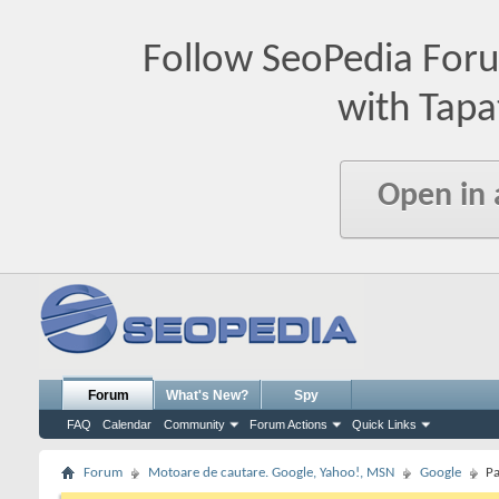
Follow SeoPedia For
with Tapa
Open in
Forum
What's New?
Spy
FAQ
Calendar
Community
Forum Actions
Quick Links
Forum
Motoare de cautare. Google, Yahoo!, MSN
Google
Pa