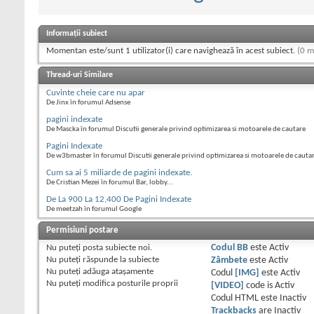
Informații subiect
Momentan este/sunt 1 utilizator(i) care navighează în acest subiect.
(0 m
Thread-uri Similare
Cuvinte cheie care nu apar
De Jinx în forumul Adsense
pagini indexate
De Mascka în forumul Discutii generale privind optimizarea si motoarele de cautare
Pagini Indexate
De w3bmaster în forumul Discutii generale privind optimizarea si motoarele de cauta
Cum sa ai 5 miliarde de pagini indexate.
De Cristian Mezei în forumul Bar, lobby...
De La 900 La 12,400 De Pagini Indexate
De meetzah în forumul Google
Permisiuni postare
Nu puteţi
posta subiecte noi.
Codul BB
este
Activ
Nu puteţi
răspunde la subiecte
Zâmbete
este
Activ
Nu puteţi
adăuga ataşamente
Codul
[IMG]
este
Activ
Nu puteţi
modifica posturile proprii
[VIDEO]
code is
Activ
Codul HTML este
Inactiv
Trackbacks
are
Inactiv