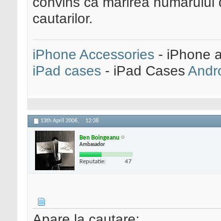
convins ca marirea numarului d
cautarilor.
iPhone Accessories
- iPhone 
iPad cases
- iPad Cases
Andr
13th April 2006,
12:38
Ben Boingeanu
Ambasador
Reputatie:
47
Apare la cautare: