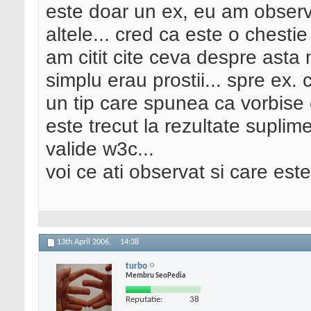
este doar un ex, eu am observat
altele... cred ca este o chesti
am citit cite ceva despre asta 
simplu erau prostii... spre ex.
un tip care spunea ca vorbise e
este trecut la rezultate suplim
valide w3c...
voi ce ati observat si care es
13th April 2006,
14:38
turbo
Membru SeoPedia
Reputatie:
38