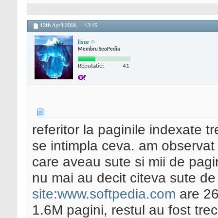
13th April 2006,
13:15
lixor
Membru SeoPedia
Reputatie:
41
referitor la paginile indexate 
se intimpla ceva. am observat i
care aveau sute si mii de pagi
nu mai au decit citeva sute de 
site:www.softpedia.com
are 260
1.6M pagini, restul au fost tre