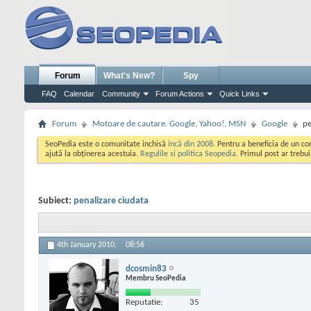
Forum
What's New?
Spy
FAQ
Calendar
Community
Forum Actions
Quick Links
Forum
Motoare de cautare. Google, Yahoo!, MSN
Google
pe
SeoPedia este o comunitate inchisă
incă din 2008
. Pentru a beneficia de un c
ajută la obținerea acestuia.
Regulile si politica Seopedia
. Primul post ar trebu
Subiect:
penalizare ciudata
4th January 2010,
08:56
dcosmin83
Membru SeoPedia
Reputatie:
35