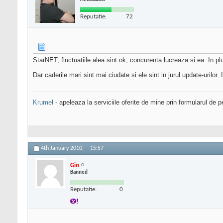
Reputatie:
72
StarNET, fluctuatiile alea sint ok, concurenta lucreaza si ea. In pl
Dar caderile mari sint mai ciudate si ele sint in jurul update-urilor.
Krumel
- apeleaza la serviciile oferite de mine prin formularul de p
4th January 2010,
15:57
Gin
Banned
Reputatie:
0