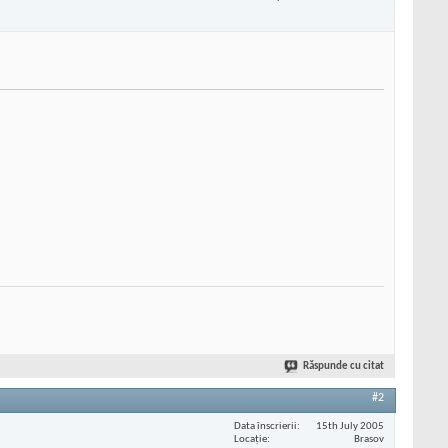
Răspunde cu citat
#2
Data înscrierii
15th July 2005
Locaţie
Brasov