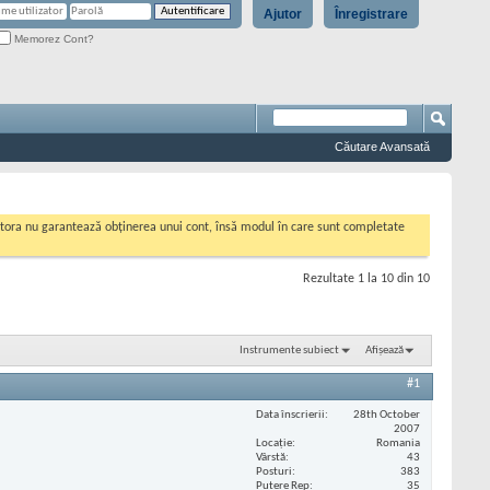
Ajutor
Înregistrare
Memorez Cont?
Căutare Avansată
cestora nu garantează obținerea unui cont, însă modul în care sunt completate
Rezultate 1 la 10 din 10
Instrumente subiect
Afișează
#1
Data înscrierii
28th October
2007
Locaţie
Romania
Vârstă
43
Posturi
383
Putere Rep
35