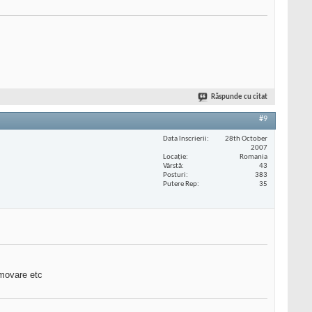
Răspunde cu citat
#9
Data înscrierii
28th October
2007
Locaţie
Romania
Vârstă
43
Posturi
383
Putere Rep
35
omovare etc