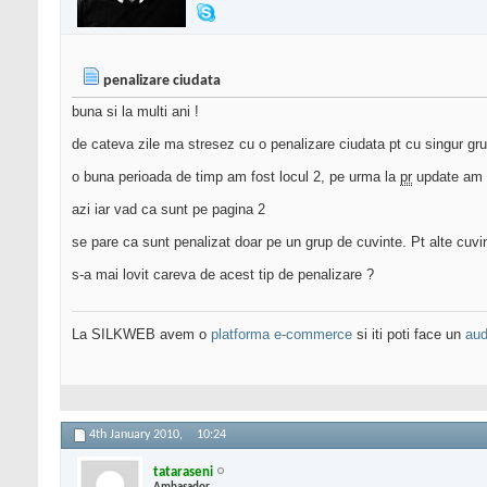
penalizare ciudata
buna si la multi ani !
de cateva zile ma stresez cu o penalizare ciudata pt cu singur gru
o buna perioada de timp am fost locul 2, pe urma la
pr
update am ca
azi iar vad ca sunt pe pagina 2
se pare ca sunt penalizat doar pe un grup de cuvinte. Pt alte cuvint
s-a mai lovit careva de acest tip de penalizare ?
La SILKWEB avem o
platforma e-commerce
si iti poti face un
aud
4th January 2010,
10:24
tataraseni