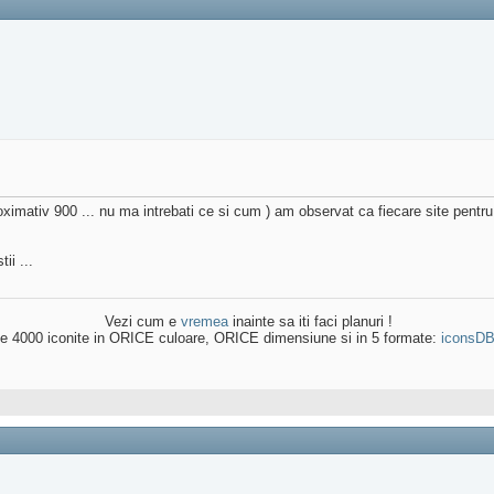
mativ 900 ... nu ma intrebati ce si cum ) am observat ca fiecare site pentru o zi 
ii ...
Vezi cum e
vremea
inainte sa iti faci planuri !
e 4000 iconite in ORICE culoare, ORICE dimensiune si in 5 formate:
iconsD