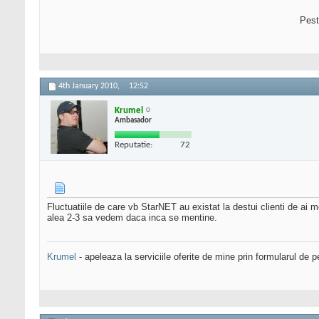
Pest
4th January 2010,
12:52
Krumel
Ambasador
Reputatie:
72
Fluctuatiile de care vb StarNET au existat la destui clienti de ai 
alea 2-3 sa vedem daca inca se mentine.
Krumel
- apeleaza la serviciile oferite de mine prin formularul de p