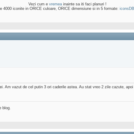
Vezi cum e
vremea
inainte sa iti faci planuri !
e 4000 iconite in ORICE culoare, ORICE dimensiune si in 5 formate:
iconsD
mei. Am vazut de cel putin 3 ori caderile astea. Au stat vreo 2 zile cazute, apo
e blog.