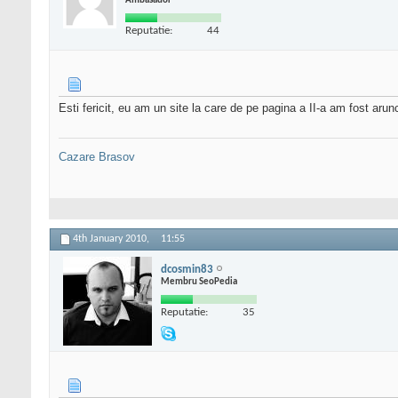
Ambasador
Reputatie:
44
Esti fericit, eu am un site la care de pe pagina a II-a am fost aru
Cazare Brasov
4th January 2010,
11:55
dcosmin83
Membru SeoPedia
Reputatie:
35