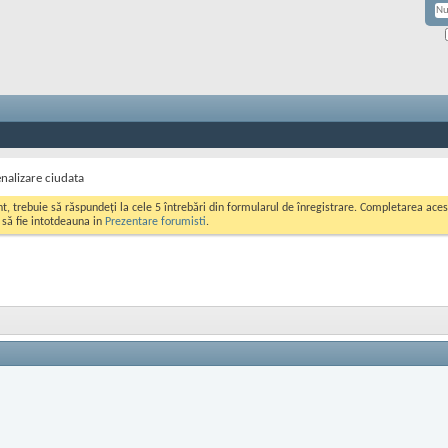
nalizare ciudata
ont, trebuie să răspundeți la cele 5 întrebări din formularul de înregistrare. Completarea a
i să fie intotdeauna in
Prezentare forumisti
.