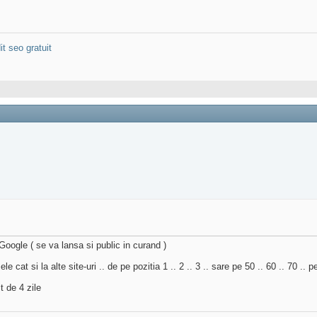
it seo gratuit
 Google ( se va lansa si public in curand )
le cat si la alte site-uri .. de pe pozitia 1 .. 2 .. 3 .. sare pe 50 .. 60 .. 70 .. p
 de 4 zile