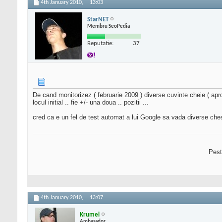
4th January 2010,
13:03
StarNET
Membru SeoPedia
Reputatie:
37
De cand monitorizez ( februarie 2009 ) diverse cuvinte cheie ( aproxi
locul initial .. fie +/- una doua .. pozitii ...
cred ca e un fel de test automat a lui Google sa vada diverse chest
Pest
4th January 2010,
13:07
Krumel
Ambasador