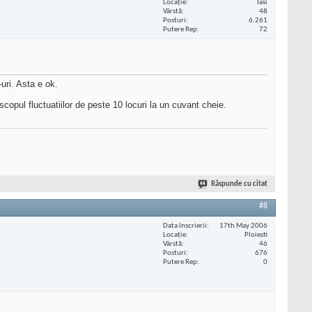
Locaţie
Iasi
Vârstă
48
Posturi
6.261
Putere Rep
72
uri. Asta e ok.
 scopul fluctuatiilor de peste 10 locuri la un cuvant cheie.
Răspunde cu citat
#8
Data înscrierii
17th May 2006
Locaţie
Ploiesti
Vârstă
46
Posturi
676
Putere Rep
0