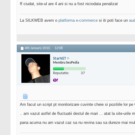
ff ciudat, site-ul are 4 ani si nu a fost niciodata penalizat
La SILKWEB avem o
platforma e-commerce
si iti poti face un
aud
4th January 2010,
12:08
StarNET
Membru SeoPedia
Reputatie:
37
Am facut un script pt monitorizare cuvinte cheie si pozitiile lor pe
.. am vazut astfel de fluctuatii destul de mari ... atat la site-urile me
pana acuma nu am vazut caz sa nu revina sau sa dureze mai mult