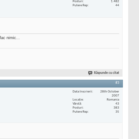
Posturi
1.482
Putere Rep
44
fac nimic...
Răspunde cu citat
#3
Data înscrierii
28th October
2007
Locaţie
Romania
Vârstă
43
Posturi
383
Putere Rep
35