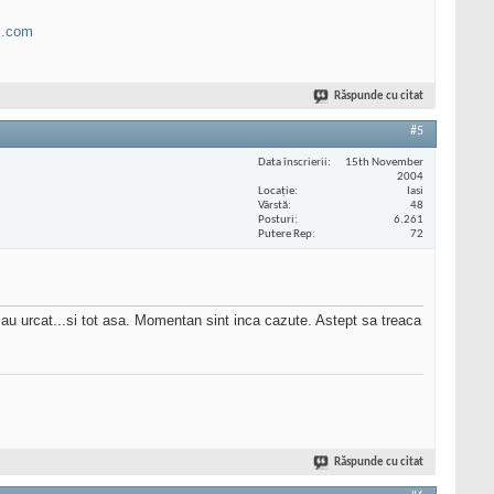
B.com
Răspunde cu citat
#5
Data înscrierii
15th November
2004
Locaţie
Iasi
Vârstă
48
Posturi
6.261
Putere Rep
72
i au urcat...si tot asa. Momentan sint inca cazute. Astept sa treaca
Răspunde cu citat