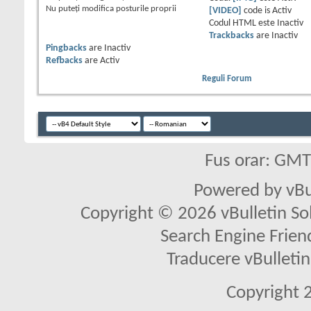
Nu puteţi
modifica posturile proprii
[VIDEO]
code is
Activ
Codul HTML este
Inactiv
Trackbacks
are
Inactiv
Pingbacks
are
Inactiv
Refbacks
are
Activ
Reguli Forum
Fus orar: GM
Powered by vBu
Copyright © 2026 vBulletin Solu
Search Engine Frien
Traducere vBullet
Copyright