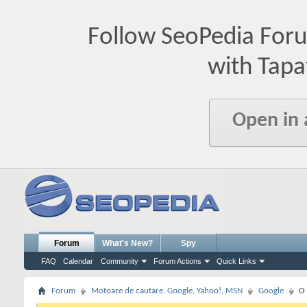
Follow SeoPedia For
with Tapa
Open in
Forum
What's New?
Spy
FAQ
Calendar
Community
Forum Actions
Quick Links
Forum
Motoare de cautare. Google, Yahoo!, MSN
Google
O 