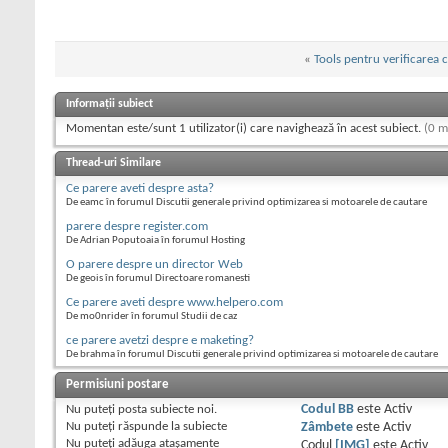
«
Tools pentru verificarea 
Informații subiect
Momentan este/sunt 1 utilizator(i) care navighează în acest subiect.
(0 m
Thread-uri Similare
Ce parere aveti despre asta?
De eamc în forumul Discutii generale privind optimizarea si motoarele de cautare
parere despre register.com
De Adrian Poputoaia în forumul Hosting
O parere despre un director Web
De geois în forumul Directoare romanesti
Ce parere aveti despre www.helpero.com
De mo0nrider în forumul Studii de caz
ce parere avetzi despre e maketing?
De brahma în forumul Discutii generale privind optimizarea si motoarele de cautare
Permisiuni postare
Nu puteţi
posta subiecte noi.
Codul BB
este
Activ
Nu puteţi
răspunde la subiecte
Zâmbete
este
Activ
Nu puteţi
adăuga ataşamente
Codul
[IMG]
este
Activ