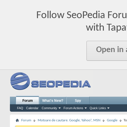
Follow SeoPedia For
with Tapa
Open in
Forum
What's New?
Spy
FAQ
Calendar
Community
Forum Actions
Quick Links
Forum
Motoare de cautare. Google, Yahoo!, MSN
Google
To