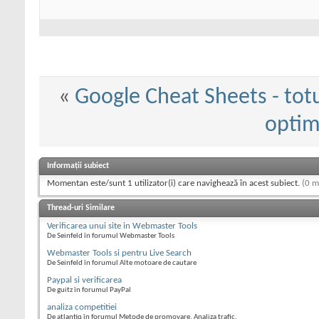
«
Google Cheat Sheets - tot
optim
Informații subiect
Momentan este/sunt 1 utilizator(i) care navighează în acest subiect.
(0 m
Thread-uri Similare
Verificarea unui site in Webmaster Tools
De Seinfeld în forumul Webmaster Tools
Webmaster Tools si pentru Live Search
De Seinfeld în forumul Alte motoare de cautare
Paypal si verificarea
De guitz în forumul PayPal
analiza competitiei
De atlantiq în forumul Metode de promovare, Analiza trafic.