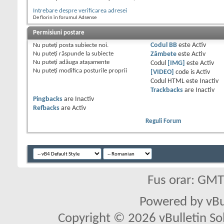
Intrebare despre verificarea adresei
De florin în forumul Adsense
Permisiuni postare
Nu puteţi
posta subiecte noi.
Codul BB
este
Activ
Nu puteţi
răspunde la subiecte
Zâmbete
este
Activ
Nu puteţi
adăuga ataşamente
Codul
[IMG]
este
Activ
Nu puteţi
modifica posturile proprii
[VIDEO]
code is
Activ
Codul HTML este
Inactiv
Trackbacks
are
Inactiv
Pingbacks
are
Inactiv
Refbacks
are
Activ
Reguli Forum
Fus orar: GM
Powered by vBu
Copyright © 2026 vBulletin Solu