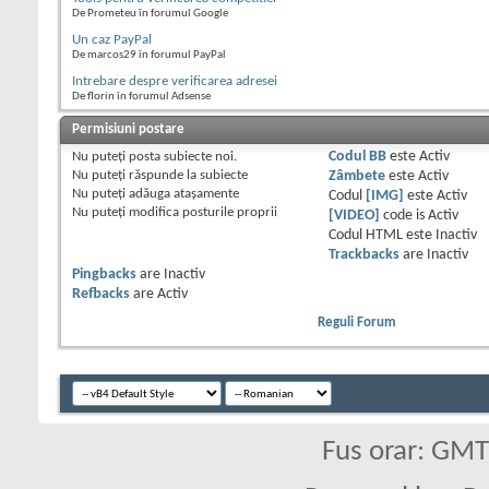
De Prometeu în forumul Google
Un caz PayPal
De marcos29 în forumul PayPal
Intrebare despre verificarea adresei
De florin în forumul Adsense
Permisiuni postare
Nu puteţi
posta subiecte noi.
Codul BB
este
Activ
Nu puteţi
răspunde la subiecte
Zâmbete
este
Activ
Nu puteţi
adăuga ataşamente
Codul
[IMG]
este
Activ
Nu puteţi
modifica posturile proprii
[VIDEO]
code is
Activ
Codul HTML este
Inactiv
Trackbacks
are
Inactiv
Pingbacks
are
Inactiv
Refbacks
are
Activ
Reguli Forum
Fus orar: GM