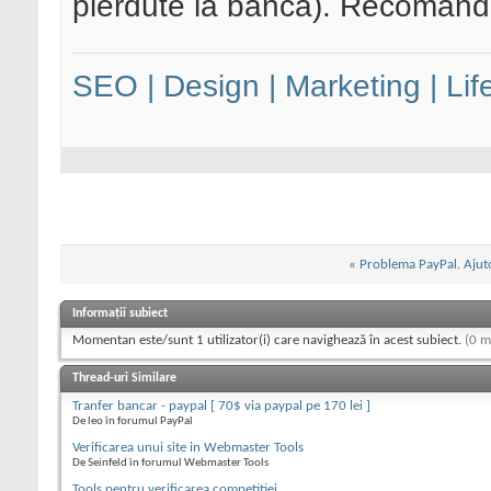
pierdute la banca). Recomand
SEO | Design | Marketing | Lif
«
Problema PayPal. Ajuto
Informații subiect
Momentan este/sunt 1 utilizator(i) care navighează în acest subiect.
(0 m
Thread-uri Similare
Tranfer bancar - paypal [ 70$ via paypal pe 170 lei ]
De leo în forumul PayPal
Verificarea unui site in Webmaster Tools
De Seinfeld în forumul Webmaster Tools
Tools pentru verificarea competitiei