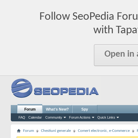
Follow SeoPedia For
with Tapa
Open in
Forum
What's New?
Spy
FAQ
Calendar
Community
Forum Actions
Quick Links
Forum
Chestiuni generale
Comert electronic, e-Commerce