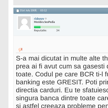
31st July 2008,
03:12
rickysyv
Membru SeoPedia
Reputatie:
34
S-a mai dicutat in multe alte t
prea ai fi avut cum sa gasesti 
toate. Codul pe care BCR ti-l f
banking este GRESIT. Poti prim
directia carduri. Eu te sfatuie
singura banca dintre toate car
si astfel creeaza probleme pentr