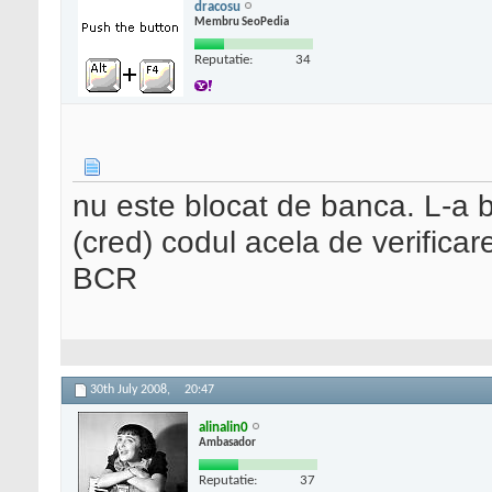
dracosu
Membru SeoPedia
Reputatie:
34
nu este blocat de banca. L-a b
(cred) codul acela de verificar
BCR
30th July 2008,
20:47
alinalin0
Ambasador
Reputatie:
37