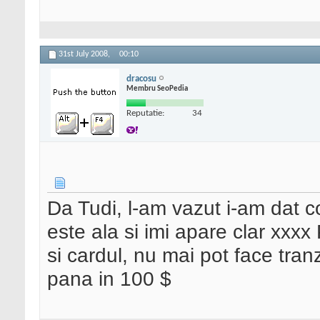
31st July 2008,
00:10
dracosu
Membru SeoPedia
Reputatie:
34
Da Tudi, l-am vazut i-am dat 
este ala si imi apare clar xxx
si cardul, nu mai pot face tran
pana in 100 $