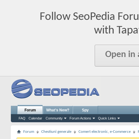
Follow SeoPedia For
with Tapa
Open in
Forum
What's New?
Spy
FAQ
Calendar
Community
Forum Actions
Quick Links
Forum
Chestiuni generale
Comert electronic, e-Commerce