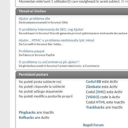
Momentan este/sunt 1 utilizator(i) care navighează în acest subiect.
(0 m
Thread-uri Similare
Ajutor problema site
De blueeyesromanesti în forumul Utile
O problema interesanta de SEO, rog Ajutor
De wikiteam în forumul Discutii generale privind optimizarea si motoarele de cautare
Ajutor... HTML! o problema neobisnuita (ptr mine)
De CornelB în forumul Bar, lobby...
Problema paypal
De Fabius în forumul PayPal
O problema cu osCommerce pls ajutor!!
De ghidulbucuresti în forumul Comert electronic, e-Commerce
Permisiuni postare
Nu puteţi
posta subiecte noi.
Codul BB
este
Activ
Nu puteţi
răspunde la subiecte
Zâmbete
este
Activ
Nu puteţi
adăuga ataşamente
Codul
[IMG]
este
Activ
Nu puteţi
modifica posturile proprii
[VIDEO]
code is
Activ
Codul HTML este
Inactiv
Trackbacks
are
Inactiv
Pingbacks
are
Inactiv
Refbacks
are
Activ
Reguli Forum