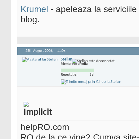
Krumel
- apeleaza la serviciile
blog.
25th August 2006,
11:08
Stelian
Membru SeoPedia
Reputatie:
38
helpRO.com
RO de la ce vine? Cumva site-u