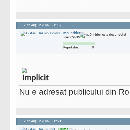
25th August 2006,
11:59
mo0nrider
Junior SeoPedia
Reputatie:
0
Nu e adresat publicului din R
25th August 2006,
12:21
Krumel