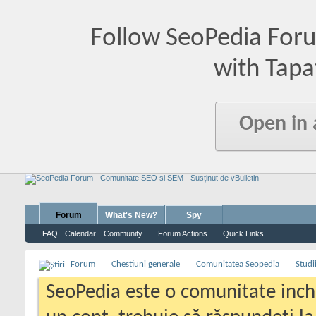
Follow SeoPedia For
with Tapa
Open in
Forum
What's New?
Spy
FAQ
Calendar
Community
Forum Actions
Quick Links
Forum
Chestiuni generale
Comunitatea Seopedia
Studi
SeoPedia este o comunitate inc