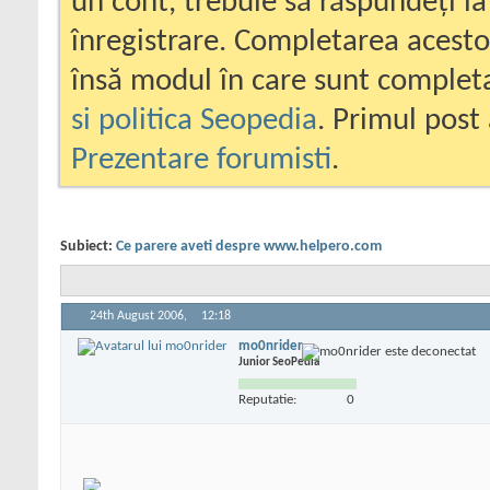
un cont, trebuie să răspundeți la
înregistrare. Completarea acesto
însă modul în care sunt completa
si politica Seopedia
. Primul post 
Prezentare forumisti
.
Subiect:
Ce parere aveti despre www.helpero.com
24th August 2006,
12:18
mo0nrider
Junior SeoPedia
Reputatie:
0