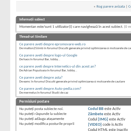
«
Rog parere avizata
|
C
Informații subiect
Momentan este/sunt 1 utilizator(i) care navighează în acest subiect.
(0 m
Thread-uri Similare
Ce parere aveti despre epromovare-web.ro
De imation256mb în forumul Discutii generale privind optimizarea si motoarele de ca
Ce parere aveti despre logo-ul Google
De haos în forumul Bar, lobby...
ce parere aveti despre Internetics-ul din acest an?
De Adrian Poputoaia în forumul Bar, lobby...
Ce parere aveti despre asta?
De eamc în forumul Discutii generale privind optimizarea si motoarele de cautare
Ce parere aveti despre Auto-pedia.com?
De mermelus în forumul Studii de caz
Permisiuni postare
Nu puteţi
posta subiecte noi.
Codul BB
este
Activ
Nu puteţi
răspunde la subiecte
Zâmbete
este
Activ
Nu puteţi
adăuga ataşamente
Codul
[IMG]
este
Activ
Nu puteţi
modifica posturile proprii
[VIDEO]
code is
Activ
Codul HTML este
Inactiv